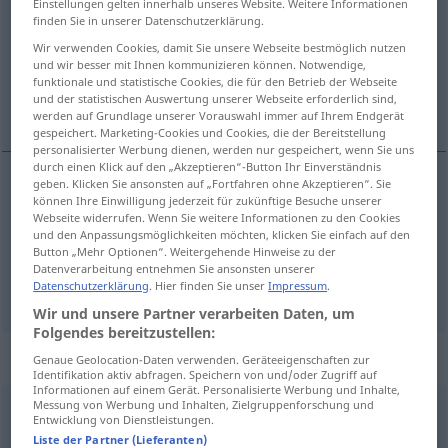
Einstellungen gelten innerhalb unseres Website. Weitere Informationen
finden Sie in unserer Datenschutzerklärung.
Übersicht aller Übersetzungen
Wir verwenden Cookies, damit Sie unsere Webseite bestmöglich nutzen
(Für mehr Details die Übersetzung anklicken/antippen)
und wir besser mit Ihnen kommunizieren können. Notwendige,
funktionale und statistische Cookies, die für den Betrieb der Webseite
und der statistischen Auswertung unserer Webseite erforderlich sind,
davranmak, hareket etmek
werden auf Grundlage unserer Vorauswahl immer auf Ihrem Endgerät
gespeichert. Marketing-Cookies und Cookies, die der Bereitstellung
personalisierter Werbung dienen, werden nur gespeichert, wenn Sie uns
durch einen Klick auf den „Akzeptieren“-Button Ihr Einverständnis
geben. Klicken Sie ansonsten auf „Fortfahren ohne Akzeptieren“. Sie
können Ihre Einwilligung jederzeit für zukünftige Besuche unserer
davranmak
(
gegenüber
karşı
)
benehmen
-E
Webseite widerrufen. Wenn Sie weitere Informationen zu den Cookies
und den Anpassungsmöglichkeiten möchten, klicken Sie einfach auf den
Button „Mehr Optionen“. Weitergehende Hinweise zu der
hareket
etmek
benehmen
Datenverarbeitung entnehmen Sie ansonsten unserer
Datenschutzerklärung
. Hier finden Sie unser
Impressum
.
Wir und unsere Partner verarbeiten Daten, um
Folgendes bereitzustellen:
Beispielsätze für "benehmen"
Genaue Geolocation-Daten verwenden. Geräteeigenschaften zur
Identifikation aktiv abfragen. Speichern von und/oder Zugriff auf
Informationen auf einem Gerät. Personalisierte Werbung und Inhalte,
Messung von Werbung und Inhalten, Zielgruppenforschung und
Entwicklung von Dienstleistungen.
sich
albern
benehmen
Liste der Partner (Lieferanten)
salaklaşmak