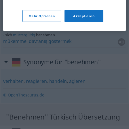
sich
ordentlich
benehmen (anziehen)
Mehr Optionen
Akzeptieren
terbiyeli
davranmak
(giyinmek)
sich
mustergültig
benehmen
mükemmel
davranış
göstermek
Synonyme für "benehmen"
verhalten
,
reagieren
,
handeln
,
agieren
© OpenThesaurus.de
"Benehmen" Türkisch Übersetzung