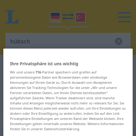
Ihre Privatsphäre ist uns wichtig
Deutsch-Türkisch Wörterbuch
hübsch
Wir und unsere
716
-Partner speichern und greifen auf
Deutsch-Türkisch Übersetzung für
personenbezogene Daten wie Browserdaten oder eindeutige
"hübsch"
Kennungen auf Ihrem Gerät zu. Durch Auswahl von Akzeptieren
aktivieren Sie Tracking-Technologien für die unter „Wir und unsere
Partner verarbeiten Daten, um Ihnen Dienste bereitzustellen“
aufgeführten Zwecke. Wenn Tracker deaktiviert sind, sind manche
"hübsch" Türkisch Übersetzung
Inhalte und Anzeigen möglicherweise nicht mehr so relevant für Sie. Sie
können dieses Menü jederzeit wieder aufrufen, um Ihre Einstellungen zu
ändern oder Ihre Einwilligung zu widerrufen, indem Sie auf den Link
„hübsch“
: Adjektiv, adjektivisch
Privatsphäre-Einstellungen am unteren Rand der Webseite klicken. Ihre
Einstellungen gelten innerhalb unseres Website. Weitere Informationen
finden Sie in unserer Datenschutzerklärung.
hübsch
adj