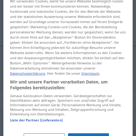
Wir verwenden Cookies, damit Sie unsere Webseite bestmöglich nutzen
und wir besser mit Ihnen kommunizieren können. Notwendige,
Übersicht aller Übersetzungen
funktionale und statistische Cookies, die für den Betrieb der Webseite
und der statistischen Auswertung unserer Webseite erforderlich sind,
(Für mehr Details die Übersetzung anklicken/antippen)
werden auf Grundlage unserer Vorauswahl immer auf Ihrem Endgerät
gespeichert. Marketing-Cookies und Cookies, die der Bereitstellung
güzel, sevimli, şirin, zarif
personalisierter Werbung dienen, werden nur gespeichert, wenn Sie uns
durch einen Klick auf den „Akzeptieren“-Button Ihr Einverständnis
geben. Klicken Sie ansonsten auf „Fortfahren ohne Akzeptieren“. Sie
können Ihre Einwilligung jederzeit für zukünftige Besuche unserer
Webseite widerrufen. Wenn Sie weitere Informationen zu den Cookies
und den Anpassungsmöglichkeiten möchten, klicken Sie einfach auf den
güzel
,
sevimli
,
şirin
hübsch
Button „Mehr Optionen“. Weitergehende Hinweise zu der
Datenverarbeitung entnehmen Sie ansonsten unserer
Datenschutzerklärung
. Hier finden Sie unser
Impressum
.
zarif
hübsch
Geschenk
etc
Wir und unsere Partner verarbeiten Daten, um
Folgendes bereitzustellen:
Genaue Geolocation-Daten verwenden. Geräteeigenschaften zur
Synonyme für "hübsch"
Identifikation aktiv abfragen. Speichern von und/oder Zugriff auf
Informationen auf einem Gerät. Personalisierte Werbung und Inhalte,
Messung von Werbung und Inhalten, Zielgruppenforschung und
Entwicklung von Dienstleistungen.
(ganz) schön
,
ziemlich (ugs.)
,
beachtlich
,
nennenswert
,
Liste der Partner (Lieferanten)
beträchtlich
,
respektabel
,
anerkennenswert
,
stattlich
,