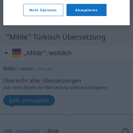
sanftmütig
,
gütig
,
gnädig
,
großmütig
Mehr Optionen
Akzeptieren
© OpenThesaurus.de
"Milde" Türkisch Übersetzung
„Milde“
: weiblich
Milde
f
<
Milde
;
ohne pl
>
Übersicht aller Übersetzungen
(Für mehr Details die Übersetzung anklicken/antippen)
iyilik, yumuşaklık
iyilik
,
yumuşaklık
Milde