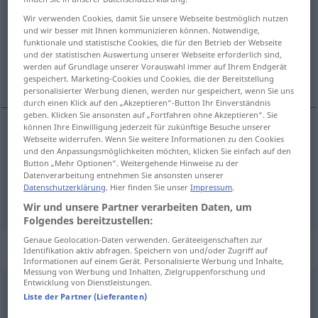
Wir verwenden Cookies, damit Sie unsere Webseite bestmöglich nutzen
Übersicht aller Übersetzungen
und wir besser mit Ihnen kommunizieren können. Notwendige,
funktionale und statistische Cookies, die für den Betrieb der Webseite
(Für mehr Details die Übersetzung anklicken/antippen)
und der statistischen Auswertung unserer Webseite erforderlich sind,
werden auf Grundlage unserer Vorauswahl immer auf Ihrem Endgerät
en hafif deyimiyle
gespeichert. Marketing-Cookies und Cookies, die der Bereitstellung
personalisierter Werbung dienen, werden nur gespeichert, wenn Sie uns
durch einen Klick auf den „Akzeptieren“-Button Ihr Einverständnis
geben. Klicken Sie ansonsten auf „Fortfahren ohne Akzeptieren“. Sie
können Ihre Einwilligung jederzeit für zukünftige Besuche unserer
Beispiele
Webseite widerrufen. Wenn Sie weitere Informationen zu den Cookies
und den Anpassungsmöglichkeiten möchten, klicken Sie einfach auf den
milde ausgedrückt
Button „Mehr Optionen“. Weitergehende Hinweise zu der
Datenverarbeitung entnehmen Sie ansonsten unserer
en
hafif
deyimiyle
Datenschutzerklärung
. Hier finden Sie unser
Impressum
.
Wir und unsere Partner verarbeiten Daten, um
Folgendes bereitzustellen:
Genaue Geolocation-Daten verwenden. Geräteeigenschaften zur
Synonyme für "milde"
Identifikation aktiv abfragen. Speichern von und/oder Zugriff auf
Informationen auf einem Gerät. Personalisierte Werbung und Inhalte,
Messung von Werbung und Inhalten, Zielgruppenforschung und
Entwicklung von Dienstleistungen.
kulant
,
gefällig
,
entgegenkommend
,
wohlwollend
,
mild
,
Liste der Partner (Lieferanten)