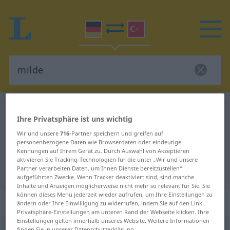
Deutsch-Türkisch Wörterbuch
milde
Ihre Privatsphäre ist uns wichtig
Deutsch-Türkisch Übersetzung für
Wir und unsere
716
-Partner speichern und greifen auf
"milde"
personenbezogene Daten wie Browserdaten oder eindeutige
Kennungen auf Ihrem Gerät zu. Durch Auswahl von Akzeptieren
aktivieren Sie Tracking-Technologien für die unter „Wir und unsere
Partner verarbeiten Daten, um Ihnen Dienste bereitzustellen“
"milde" Türkisch Übersetzung
aufgeführten Zwecke. Wenn Tracker deaktiviert sind, sind manche
Inhalte und Anzeigen möglicherweise nicht mehr so relevant für Sie. Sie
können dieses Menü jederzeit wieder aufrufen, um Ihre Einstellungen zu
„milde“
: Adverb
ändern oder Ihre Einwilligung zu widerrufen, indem Sie auf den Link
Privatsphäre-Einstellungen am unteren Rand der Webseite klicken. Ihre
Einstellungen gelten innerhalb unseres Website. Weitere Informationen
milde
adv
finden Sie in unserer Datenschutzerklärung.