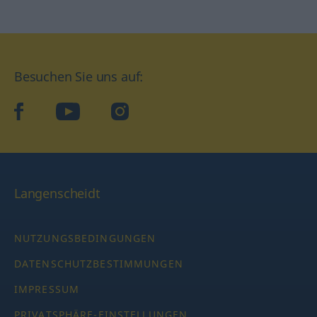
Besuchen Sie uns auf:
facebook
YouTube
Instagram
Langenscheidt
NUTZUNGSBEDINGUNGEN
DATENSCHUTZBESTIMMUNGEN
IMPRESSUM
PRIVATSPHÄRE-EINSTELLUNGEN