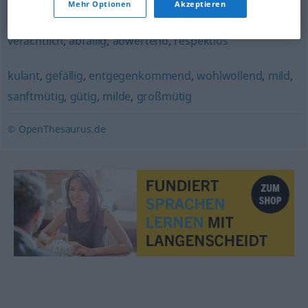
Mehr Optionen
Akzeptieren
herablassend
,
abschätzig
,
gönnerhaft
,
geringschätzig
,
verächtlich
,
abfällig
,
abwertend
,
respektlos
kulant
,
gefällig
,
entgegenkommend
,
wohlwollend
,
mild
,
sanftmütig
,
gütig
,
milde
,
großmütig
© OpenThesaurus.de