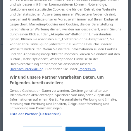
und wir besser mit Ihnen kommunizieren können. Notwendige,
funktionale und statistische Cookies, die für den Betrieb der Webseite
Übersicht aller Übersetzungen
und der statistischen Auswertung unserer Webseite erforderlich sind,
(Für mehr Details die Übersetzung anklicken/antippen)
werden auf Grundlage unserer Vorauswahl immer auf Ihrem Endgerät
gespeichert. Marketing-Cookies und Cookies, die der Bereitstellung
personalisierter Werbung dienen, werden nur gespeichert, wenn Sie uns
lütufkâr, merhametli
durch einen Klick auf den „Akzeptieren“-Button Ihr Einverständnis
geben. Klicken Sie ansonsten auf „Fortfahren ohne Akzeptieren“. Sie
können Ihre Einwilligung jederzeit für zukünftige Besuche unserer
Webseite widerrufen. Wenn Sie weitere Informationen zu den Cookies
und den Anpassungsmöglichkeiten möchten, klicken Sie einfach auf den
Button „Mehr Optionen“. Weitergehende Hinweise zu der
lütufkâr
gnädig
Datenverarbeitung entnehmen Sie ansonsten unserer
Datenschutzerklärung
. Hier finden Sie unser
Impressum
.
merhametli
gnädig
Wir und unsere Partner verarbeiten Daten, um
Folgendes bereitzustellen:
Genaue Geolocation-Daten verwenden. Geräteeigenschaften zur
Identifikation aktiv abfragen. Speichern von und/oder Zugriff auf
Informationen auf einem Gerät. Personalisierte Werbung und Inhalte,
Synonyme für "gnädig"
Messung von Werbung und Inhalten, Zielgruppenforschung und
Entwicklung von Dienstleistungen.
Liste der Partner (Lieferanten)
mitfühlend
,
mitleidig