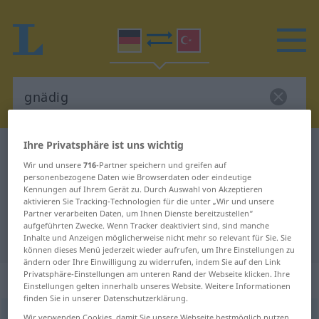
Ihre Privatsphäre ist uns wichtig
Deutsch-Türkisch Wörterbuch
gnädig
Wir und unsere
716
-Partner speichern und greifen auf
Deutsch-Türkisch Übersetzung für
personenbezogene Daten wie Browserdaten oder eindeutige
Kennungen auf Ihrem Gerät zu. Durch Auswahl von Akzeptieren
"gnädig"
aktivieren Sie Tracking-Technologien für die unter „Wir und unsere
Partner verarbeiten Daten, um Ihnen Dienste bereitzustellen“
aufgeführten Zwecke. Wenn Tracker deaktiviert sind, sind manche
"gnädig" Türkisch Übersetzung
Inhalte und Anzeigen möglicherweise nicht mehr so relevant für Sie. Sie
können dieses Menü jederzeit wieder aufrufen, um Ihre Einstellungen zu
ändern oder Ihre Einwilligung zu widerrufen, indem Sie auf den Link
Privatsphäre-Einstellungen am unteren Rand der Webseite klicken. Ihre
„gnädig“
: Adjektiv, adjektivisch
Einstellungen gelten innerhalb unseres Website. Weitere Informationen
finden Sie in unserer Datenschutzerklärung.
gnädig
adj
Wir verwenden Cookies, damit Sie unsere Webseite bestmöglich nutzen