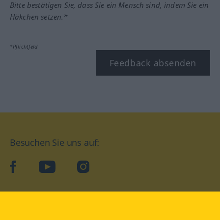
Bitte bestätigen Sie, dass Sie ein Mensch sind, indem Sie ein
Häkchen setzen.*
*Pflichtfeld
Feedback absenden
Besuchen Sie uns auf:
facebook
YouTube
Instagram