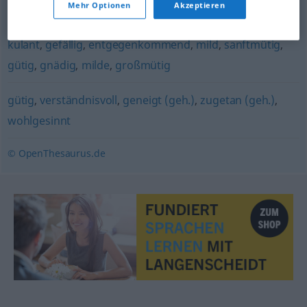
Mehr Optionen
Akzeptieren
entgegenkommend
,
liebenswürdig
,
wohlgesinnt
kulant
,
gefällig
,
entgegenkommend
,
mild
,
sanftmütig
,
gütig
,
gnädig
,
milde
,
großmütig
gütig
,
verständnisvoll
,
geneigt (geh.)
,
zugetan (geh.)
,
wohlgesinnt
© OpenThesaurus.de