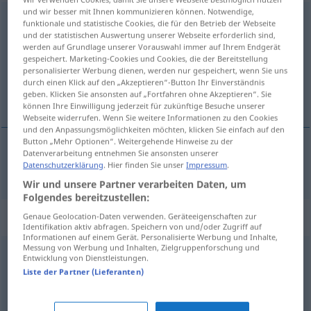
und wir besser mit Ihnen kommunizieren können. Notwendige,
wohlwollend
adj
funktionale und statistische Cookies, die für den Betrieb der Webseite
und der statistischen Auswertung unserer Webseite erforderlich sind,
Übersicht aller Übersetzungen
werden auf Grundlage unserer Vorauswahl immer auf Ihrem Endgerät
gespeichert. Marketing-Cookies und Cookies, die der Bereitstellung
(Für mehr Details die Übersetzung anklicken/antippen)
personalisierter Werbung dienen, werden nur gespeichert, wenn Sie uns
durch einen Klick auf den „Akzeptieren“-Button Ihr Einverständnis
iyi niyetli, dostça
geben. Klicken Sie ansonsten auf „Fortfahren ohne Akzeptieren“. Sie
können Ihre Einwilligung jederzeit für zukünftige Besuche unserer
Webseite widerrufen. Wenn Sie weitere Informationen zu den Cookies
und den Anpassungsmöglichkeiten möchten, klicken Sie einfach auf den
Button „Mehr Optionen“. Weitergehende Hinweise zu der
Datenverarbeitung entnehmen Sie ansonsten unserer
iyi
niyetli
, dostça
wohlwollend
Datenschutzerklärung
. Hier finden Sie unser
Impressum
.
Wir und unsere Partner verarbeiten Daten, um
Folgendes bereitzustellen:
Synonyme für "wohlwollend"
Genaue Geolocation-Daten verwenden. Geräteeigenschaften zur
Identifikation aktiv abfragen. Speichern von und/oder Zugriff auf
Informationen auf einem Gerät. Personalisierte Werbung und Inhalte,
Messung von Werbung und Inhalten, Zielgruppenforschung und
Entwicklung von Dienstleistungen.
freundlich
,
verträglich
,
umgänglich
,
gesellig
,
Liste der Partner (Lieferanten)
entgegenkommend