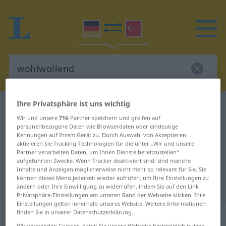
Ihre Privatsphäre ist uns wichtig
Deutsch-Türkisch Wörterbuch
wohlwollend
Wir und unsere
716
-Partner speichern und greifen auf
Deutsch-Türkisch Übersetzung für
personenbezogene Daten wie Browserdaten oder eindeutige
Kennungen auf Ihrem Gerät zu. Durch Auswahl von Akzeptieren
"wohlwollend"
aktivieren Sie Tracking-Technologien für die unter „Wir und unsere
Partner verarbeiten Daten, um Ihnen Dienste bereitzustellen“
aufgeführten Zwecke. Wenn Tracker deaktiviert sind, sind manche
"wohlwollend" Türkisch
Inhalte und Anzeigen möglicherweise nicht mehr so relevant für Sie. Sie
können dieses Menü jederzeit wieder aufrufen, um Ihre Einstellungen zu
Übersetzung
ändern oder Ihre Einwilligung zu widerrufen, indem Sie auf den Link
Privatsphäre-Einstellungen am unteren Rand der Webseite klicken. Ihre
Einstellungen gelten innerhalb unseres Website. Weitere Informationen
„wohlwollend“
: Adjektiv, adjektivisch
finden Sie in unserer Datenschutzerklärung.
Wir verwenden Cookies, damit Sie unsere Webseite bestmöglich nutzen