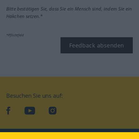
Bitte bestätigen Sie, dass Sie ein Mensch sind, indem Sie ein
Häkchen setzen.*
*Pflichtfeld
Feedback absenden
Besuchen Sie uns auf:
facebook
YouTube
Instagram