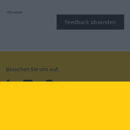
*Pflichtfeld
Feedback absenden
Besuchen Sie uns auf:
facebook
YouTube
Instagram
Langenscheidt