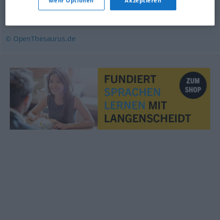
Mehr Optionen
Akzeptieren
Schwäche
© OpenThesaurus.de