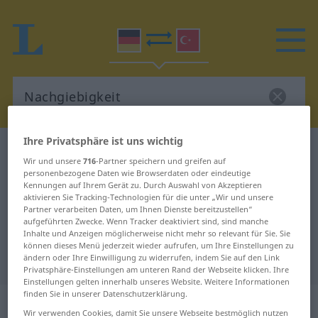
Ihre Privatsphäre ist uns wichtig
Deutsch-Türkisch Wörterbuch
Nachgiebigkeit
Wir und unsere
716
-Partner speichern und greifen auf
Deutsch-Türkisch Übersetzung für
personenbezogene Daten wie Browserdaten oder eindeutige
Kennungen auf Ihrem Gerät zu. Durch Auswahl von Akzeptieren
"Nachgiebigkeit"
aktivieren Sie Tracking-Technologien für die unter „Wir und unsere
Partner verarbeiten Daten, um Ihnen Dienste bereitzustellen“
aufgeführten Zwecke. Wenn Tracker deaktiviert sind, sind manche
Inhalte und Anzeigen möglicherweise nicht mehr so relevant für Sie. Sie
"Nachgiebigkeit" Türkisch
können dieses Menü jederzeit wieder aufrufen, um Ihre Einstellungen zu
Übersetzung
ändern oder Ihre Einwilligung zu widerrufen, indem Sie auf den Link
Privatsphäre-Einstellungen am unteren Rand der Webseite klicken. Ihre
Einstellungen gelten innerhalb unseres Website. Weitere Informationen
finden Sie in unserer Datenschutzerklärung.
„Nachgiebigkeit“
: weiblich
Wir verwenden Cookies, damit Sie unsere Webseite bestmöglich nutzen