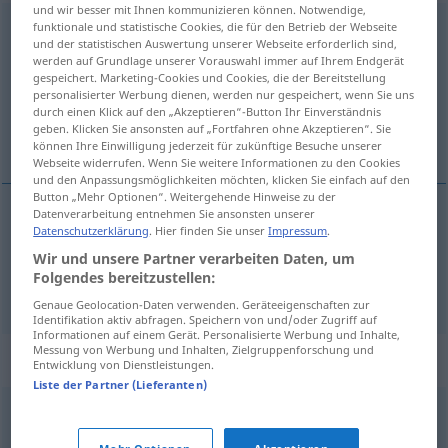
und wir besser mit Ihnen kommunizieren können. Notwendige,
funktionale und statistische Cookies, die für den Betrieb der Webseite
Nachgiebigkeit
f
<
Nachgiebigkeit
;
ohne pl
>
und der statistischen Auswertung unserer Webseite erforderlich sind,
werden auf Grundlage unserer Vorauswahl immer auf Ihrem Endgerät
Übersicht aller Übersetzungen
gespeichert. Marketing-Cookies und Cookies, die der Bereitstellung
(Für mehr Details die Übersetzung anklicken/antippen)
personalisierter Werbung dienen, werden nur gespeichert, wenn Sie uns
durch einen Klick auf den „Akzeptieren“-Button Ihr Einverständnis
geben. Klicken Sie ansonsten auf „Fortfahren ohne Akzeptieren“. Sie
uysallık, yumuşaklık, esneklik, gevşeklik
können Ihre Einwilligung jederzeit für zukünftige Besuche unserer
Webseite widerrufen. Wenn Sie weitere Informationen zu den Cookies
und den Anpassungsmöglichkeiten möchten, klicken Sie einfach auf den
Button „Mehr Optionen“. Weitergehende Hinweise zu der
Datenverarbeitung entnehmen Sie ansonsten unserer
Datenschutzerklärung
. Hier finden Sie unser
Impressum
.
uysallık
,
yumuşaklık
Nachgiebigkeit
Wir und unsere Partner verarbeiten Daten, um
Folgendes bereitzustellen:
esneklik
,
gevşeklik
Nachgiebigkeit
Genaue Geolocation-Daten verwenden. Geräteeigenschaften zur
Identifikation aktiv abfragen. Speichern von und/oder Zugriff auf
Informationen auf einem Gerät. Personalisierte Werbung und Inhalte,
Messung von Werbung und Inhalten, Zielgruppenforschung und
Synonyme für "Nachgiebigkeit"
Entwicklung von Dienstleistungen.
Liste der Partner (Lieferanten)
Milde