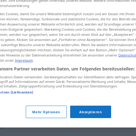
cken. Ihre Einstellungen gelten innerhalb unseres Website. Weitere Informationen fin
enschutzerklärung.
en Cookies, damit Sie unsere Webseite bestmöglich nutzen und wir besser mit Ihnen
en können. Notwendige, funktionale und statistische Cookies, die für den Betrieb d
ischen Auswertung unserer Webseite erforderlich sind, werden auf Grundlage unserer
tippen)
hrem Endgerät gespeichert. Marketing-Cookies und Cookies, die der Bereitstellung per
nen, werden nur gespeichert, wenn Sie uns durch einen Klick auf den „Akzeptieren“-
nis geben. Klicken Sie ansonsten auf „Fortfahren ohne Akzeptieren“. Sie können Ihre 
ür zukünftige Besuche unserer Webseite widerrufen. Wenn Sie weitere Informationen 
assungsmöglichkeiten möchten, klicken Sie einfach auf den Button „Mehr Optionen“
de Hinweise zu der Datenverarbeitung entnehmen Sie ansonsten unserer
Datenschut
 Sie unser
Impressum
.
Konzentrat
CHEM
unsere Partner verarbeiten Daten, um Folgendes bereitzustellen:
ocation-Daten verwenden. Geräteeigenschaften zur Identifikation aktiv abfragen. Sp
griff auf Informationen auf einem Gerät. Personalisierte Werbung und Inhalte, Mes
 Inhalten, Zielgruppenforschung und Entwicklung von Dienstleistungen.
"
artner (Lieferanten)
Mehr Optionen
Akzeptieren
.)