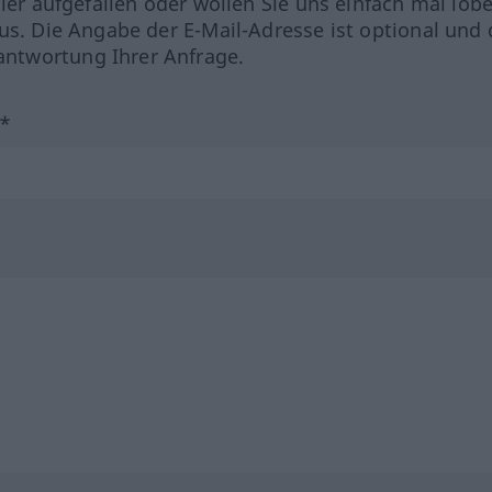
hler aufgefallen oder wollen Sie uns einfach mal lob
us. Die Angabe der E-Mail-Adresse ist optional und 
ntwortung Ihrer Anfrage.
?*