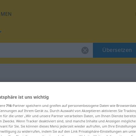
HMEN
Übersetzen
 für "Konzentrat"
atsphäre ist uns wichtig
sere
716
-Partner speichern und greifen auf personenbezogene Daten wie Browserdat
zung
Kennungen auf Ihrem Gerät zu. Durch Auswahl von Akzeptieren aktivieren Sie Trackin
n für die unter „Wir und unsere Partner verarbeiten Daten, um Ihnen Dienste bereitz
n Zwecke. Wenn Tracker deaktiviert sind, sind manche Inhalte und Anzeigen mögliche
hlich
evant für Sie. Sie können dieses Menü jederzeit wieder aufrufen, um Ihre Einstellung
inwilligung zu widerrufen, indem Sie auf den Link Privatsphäre-Einstellungen am unt