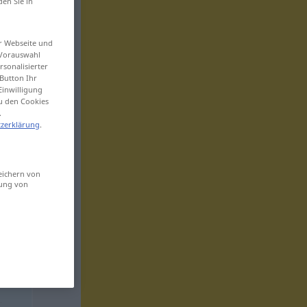
den Sie in
er Webseite und
 Vorauswahl
sonalisierter
Button Ihr
Einwilligung
zu den Cookies
.
zerklärung
.
eichern von
sung von