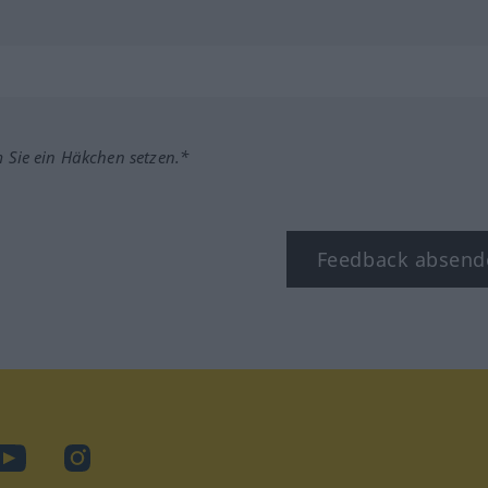
m Sie ein Häkchen setzen.*
Feedback absend
ook
YouTube
Instagram