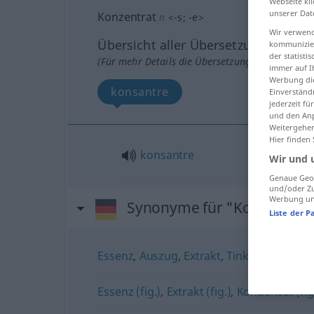
Webseite kli
unserer Dat
Konzentrat
n
<
-s
;
-e
>
Wir verwend
Übersicht aller Übersetzungen
kommunizier
der statist
(Für mehr Details die Übersetzung anklicken/an
immer auf I
Werbung die
konsantre
Einverständ
jederzeit f
und den Anp
Weitergehen
Hier finden
konsantre
Wir und 
Genaue Geol
und/oder Zu
Werbung und
Synonyme für "Konzentrat
Liste der P
Essenz
,
Auszug
,
Extrakt
,
Tinktur
Essenz (fig.)
,
Extrakt (fig.)
,
Kondensat (fig