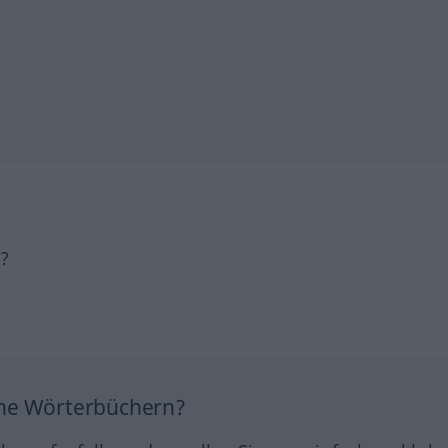
h?
ine Wörterbüchern?