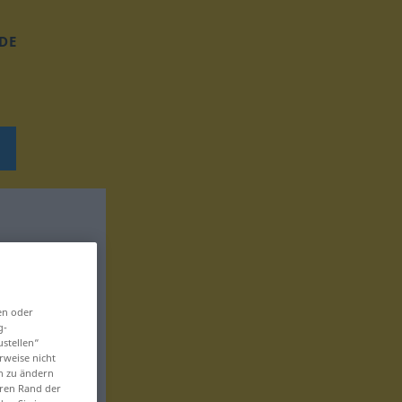
DE
en oder
g-
ustellen“
rweise nicht
en zu ändern
eren Rand der