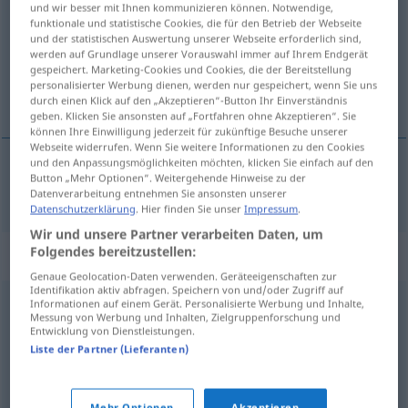
und wir besser mit Ihnen kommunizieren können. Notwendige,
funktionale und statistische Cookies, die für den Betrieb der Webseite
Übersicht aller Übersetzungen
und der statistischen Auswertung unserer Webseite erforderlich sind,
werden auf Grundlage unserer Vorauswahl immer auf Ihrem Endgerät
(Für mehr Details die Übersetzung anklicken/antippen)
gespeichert. Marketing-Cookies und Cookies, die der Bereitstellung
personalisierter Werbung dienen, werden nur gespeichert, wenn Sie uns
öz, hülasa, ekstre
durch einen Klick auf den „Akzeptieren“-Button Ihr Einverständnis
geben. Klicken Sie ansonsten auf „Fortfahren ohne Akzeptieren“. Sie
können Ihre Einwilligung jederzeit für zukünftige Besuche unserer
Webseite widerrufen. Wenn Sie weitere Informationen zu den Cookies
und den Anpassungsmöglichkeiten möchten, klicken Sie einfach auf den
Button „Mehr Optionen“. Weitergehende Hinweise zu der
öz
, hülasa, ekstre
Extrakt
Datenverarbeitung entnehmen Sie ansonsten unserer
Datenschutzerklärung
. Hier finden Sie unser
Impressum
.
Wir und unsere Partner verarbeiten Daten, um
Folgendes bereitzustellen:
Synonyme für "Extrakt"
Genaue Geolocation-Daten verwenden. Geräteeigenschaften zur
Identifikation aktiv abfragen. Speichern von und/oder Zugriff auf
Informationen auf einem Gerät. Personalisierte Werbung und Inhalte,
Essenz
,
Auszug
,
Tinktur
,
Konzentrat
Messung von Werbung und Inhalten, Zielgruppenforschung und
Entwicklung von Dienstleistungen.
Liste der Partner (Lieferanten)
Essenz (fig.)
,
Kondensat (fig.)
,
Konzentrat (fig.)
Mehr Optionen
Akzeptieren