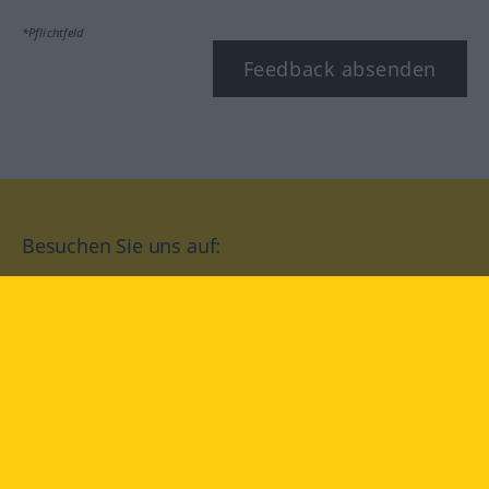
*Pflichtfeld
Feedback absenden
Besuchen Sie uns auf:
facebook
YouTube
Instagram
Langenscheidt