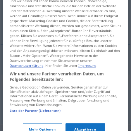
und wir besser mit Ihnen kommunizieren können. Notwendige,
funktionale und statistische Cookies, die für den Betrieb der Webseite
Übersicht aller Übersetzungen
und der statistischen Auswertung unserer Webseite erforderlich sind,
werden auf Grundlage unserer Vorauswahl immer auf Ihrem Endgerät
(Für mehr Details die Übersetzung anklicken/antippen)
gespeichert. Marketing-Cookies und Cookies, die der Bereitstellung
personalisierter Werbung dienen, werden nur gespeichert, wenn Sie uns
hülasa, ruh, tentür
durch einen Klick auf den „Akzeptieren“-Button Ihr Einverständnis
geben. Klicken Sie ansonsten auf „Fortfahren ohne Akzeptieren“. Sie
können Ihre Einwilligung jederzeit für zukünftige Besuche unserer
Webseite widerrufen. Wenn Sie weitere Informationen zu den Cookies
und den Anpassungsmöglichkeiten möchten, klicken Sie einfach auf den
Button „Mehr Optionen“. Weitergehende Hinweise zu der
hülasa,
ruh
,
tentür
Tinktur
Datenverarbeitung entnehmen Sie ansonsten unserer
Datenschutzerklärung
. Hier finden Sie unser
Impressum
.
Wir und unsere Partner verarbeiten Daten, um
Folgendes bereitzustellen:
Synonyme für "Tinktur"
Genaue Geolocation-Daten verwenden. Geräteeigenschaften zur
Identifikation aktiv abfragen. Speichern von und/oder Zugriff auf
Informationen auf einem Gerät. Personalisierte Werbung und Inhalte,
Messung von Werbung und Inhalten, Zielgruppenforschung und
Essenz
,
Auszug
,
Extrakt
,
Konzentrat
Entwicklung von Dienstleistungen.
Liste der Partner (Lieferanten)
© OpenThesaurus.de
Mehr Optionen
Akzeptieren