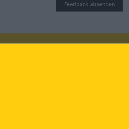
Feedback absenden
Besuchen Sie uns auf:
facebook
YouTube
Instagram
Langenscheidt
NUTZUNGSBEDINGUNGEN
DATENSCHUTZBESTIMMUNGEN