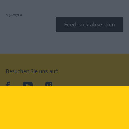
*Pflichtfeld
Feedback absenden
Besuchen Sie uns auf:
facebook
YouTube
Instagram
Langenscheidt