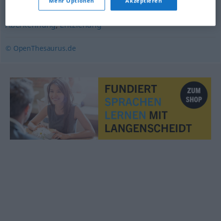
Mehr Optionen
Akzeptieren
Aberkennung
,
Entziehung
© OpenThesaurus.de