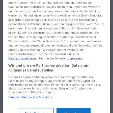
und wir besser mit Ihnen kommunizieren können. Notwendige,
funktionale und statistische Cookies, die für den Betrieb der Webseite
Übersicht aller Übersetzungen
und der statistischen Auswertung unserer Webseite erforderlich sind,
(Für mehr Details die Übersetzung anklicken/antippen)
werden auf Grundlage unserer Vorauswahl immer auf Ihrem Endgerät
gespeichert. Marketing-Cookies und Cookies, die der Bereitstellung
personalisierter Werbung dienen, werden nur gespeichert, wenn Sie uns
ıskat, kesilme
durch einen Klick auf den „Akzeptieren“-Button Ihr Einverständnis
geben. Klicken Sie ansonsten auf „Fortfahren ohne Akzeptieren“. Sie
können Ihre Einwilligung jederzeit für zukünftige Besuche unserer
Webseite widerrufen. Wenn Sie weitere Informationen zu den Cookies
und den Anpassungsmöglichkeiten möchten, klicken Sie einfach auf den
Button „Mehr Optionen“. Weitergehende Hinweise zu der
ıskat
Entzug
Führerschein
etc
Datenverarbeitung entnehmen Sie ansonsten unserer
Datenschutzerklärung
. Hier finden Sie unser
Impressum
.
kesilme
(
)
Entzug
MED
-DEN
Wir und unsere Partner verarbeiten Daten, um
Folgendes bereitzustellen:
Genaue Geolocation-Daten verwenden. Geräteeigenschaften zur
Identifikation aktiv abfragen. Speichern von und/oder Zugriff auf
Synonyme für "Entzug"
Informationen auf einem Gerät. Personalisierte Werbung und Inhalte,
Messung von Werbung und Inhalten, Zielgruppenforschung und
Entwicklung von Dienstleistungen.
Liste der Partner (Lieferanten)
Abstinenz
,
Ausfall
,
Entbehrung
Auszug
,
Entziehung
,
Extrakt