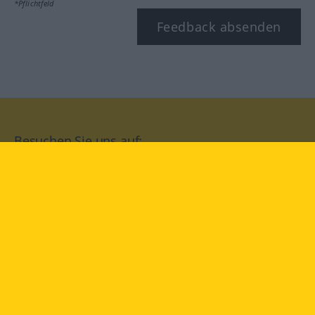
*Pflichtfeld
Feedback absenden
Besuchen Sie uns auf:
facebook
YouTube
Instagram
Langenscheidt
NUTZUNGSBEDINGUNGEN