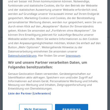
und wir besser mit Ihnen kommunizieren können. Notwendige,
funktionale und statistische Cookies, die für den Betrieb der Webseite
Übersicht aller Übersetzungen
und der statistischen Auswertung unserer Webseite erforderlich sind,
werden auf Grundlage unserer Vorauswahl immer auf Ihrem Endgerät
(Für mehr Details die Übersetzung anklicken/antippen)
gespeichert. Marketing-Cookies und Cookies, die der Bereitstellung
personalisierter Werbung dienen, werden nur gespeichert, wenn Sie uns
yokluk, mahrumiyet
durch einen Klick auf den „Akzeptieren“-Button Ihr Einverständnis
geben. Klicken Sie ansonsten auf „Fortfahren ohne Akzeptieren“. Sie
können Ihre Einwilligung jederzeit für zukünftige Besuche unserer
Webseite widerrufen. Wenn Sie weitere Informationen zu den Cookies
und den Anpassungsmöglichkeiten möchten, klicken Sie einfach auf den
Button „Mehr Optionen“. Weitergehende Hinweise zu der
yokluk
,
mahrumiyet
Entbehrung
Datenverarbeitung entnehmen Sie ansonsten unserer
Datenschutzerklärung
. Hier finden Sie unser
Impressum
.
Wir und unsere Partner verarbeiten Daten, um
Folgendes bereitzustellen:
Synonyme für "Entbehrung"
Genaue Geolocation-Daten verwenden. Geräteeigenschaften zur
Identifikation aktiv abfragen. Speichern von und/oder Zugriff auf
Informationen auf einem Gerät. Personalisierte Werbung und Inhalte,
Messung von Werbung und Inhalten, Zielgruppenforschung und
Entzug
,
Abstinenz
,
Ausfall
Entwicklung von Dienstleistungen.
Liste der Partner (Lieferanten)
Opfer
,
Einbuße
,
Mangel
,
Einschränkung
Mehr Optionen
Akzeptieren
© OpenThesaurus.de