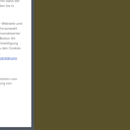
eren Rand der
den Sie in
er Webseite und
 Vorauswahl
sonalisierter
Button Ihr
Einwilligung
zu den Cookies
.
zerklärung
.
eichern von
sung von