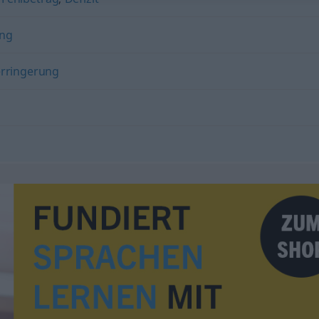
ung
rringerung