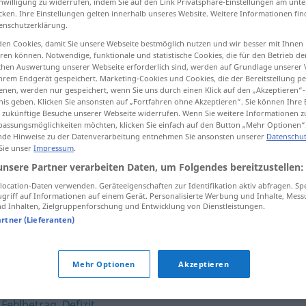
inwilligung zu widerrufen, indem Sie auf den Link Privatsphäre-Einstellungen am unt
cken. Ihre Einstellungen gelten innerhalb unseres Website. Weitere Informationen fin
enschutzerklärung.
en Cookies, damit Sie unsere Webseite bestmöglich nutzen und wir besser mit Ihnen
en können. Notwendige, funktionale und statistische Cookies, die für den Betrieb d
tippen)
ischen Auswertung unserer Webseite erforderlich sind, werden auf Grundlage unserer
hrem Endgerät gespeichert. Marketing-Cookies und Cookies, die der Bereitstellung per
nen, werden nur gespeichert, wenn Sie uns durch einen Klick auf den „Akzeptieren“-
nis geben. Klicken Sie ansonsten auf „Fortfahren ohne Akzeptieren“. Sie können Ihre 
ür zukünftige Besuche unserer Webseite widerrufen. Wenn Sie weitere Informationen 
assungsmöglichkeiten möchten, klicken Sie einfach auf den Button „Mehr Optionen“
de Hinweise zu der Datenverarbeitung entnehmen Sie ansonsten unserer
Datenschut
 Sie unser
Impressum
.
Einbuße
unsere Partner verarbeiten Daten, um Folgendes bereitzustellen:
ocation-Daten verwenden. Geräteeigenschaften zur Identifikation aktiv abfragen. Sp
griff auf Informationen auf einem Gerät. Personalisierte Werbung und Inhalte, Mes
Einbuße an
 Inhalten, Zielgruppenforschung und Entwicklung von Dienstleistungen.
(
DAT
)
artner (Lieferanten)
Mehr Optionen
Akzeptieren
,
Fehlbetrag
,
Defizit