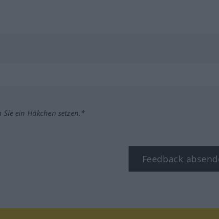
m Sie ein Häkchen setzen.*
Feedback absend