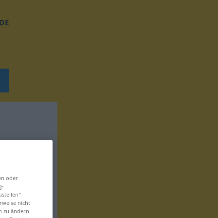
DE
en oder
g-
ustellen“
rweise nicht
en zu ändern