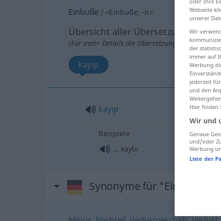
oder Ihre E
Webseite kli
Einbuße
f
<
Einbuße
;
-n
>
unserer Dat
Übersicht aller Übersetzungen
Wir verwend
kommunizier
(Für mehr Details die Übersetzung anklicken/an
der statist
immer auf I
kayıp
Werbung die
Einverständ
jederzeit f
und den Anp
Weitergehen
Hier finden
kayıp
Wir und 
Beispiele
Genaue Geol
und/oder Zu
… kaybı
Werbung und
Liste der P
Synonyme für "Einbuße"
Minus
,
Nachteil
,
Verlustgeschäft
,
Verlust