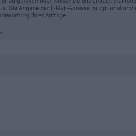
hler aufgefallen oder wollen Sie uns einfach mal lob
us. Die Angabe der E-Mail-Adresse ist optional und 
ntwortung Ihrer Anfrage.
?*