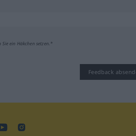
m Sie ein Häkchen setzen.*
Feedback absend
ook
YouTube
Instagram