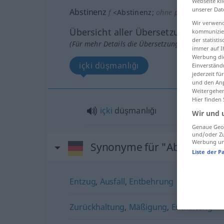
Webseite kli
unserer Dat
Abstinenz
f
<
Abstinenz
;
ohne pl
>
Wir verwend
Übersicht aller Übersetzungen
kommunizier
der statist
(Für mehr Details die Übersetzung anklicken/an
immer auf I
Werbung die
içki düşmanlığı
Einverständ
jederzeit f
und den Anp
Weitergehen
Hier finden
içki
düşmanlığı
Wir und 
Genaue Geol
und/oder Zu
Werbung und
Synonyme für "Abstinenz"
Liste der P
Entzug
,
Ausfall
,
Entbehrung
Zurückhaltung
,
Mäßigung
,
Enthaltung