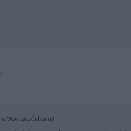
h?
ine Wörterbüchern?