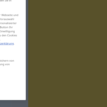
den Sie in
er Webseite und
 Vorauswahl
sonalisierter
Button Ihr
Einwilligung
zu den Cookies
.
zerklärung
.
eichern von
sung von