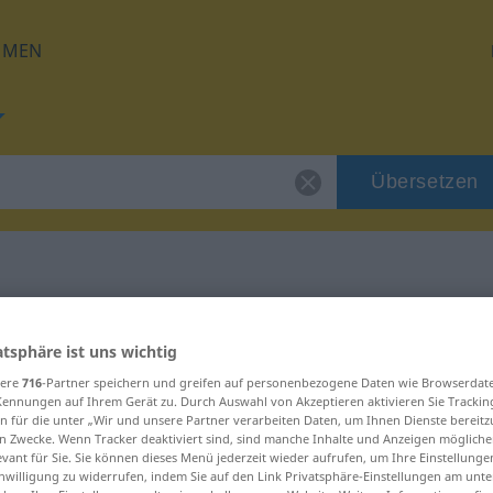
HMEN
Übersetzen
 für "Abstinenz"
atsphäre ist uns wichtig
sere
716
-Partner speichern und greifen auf personenbezogene Daten wie Browserdat
ung
Kennungen auf Ihrem Gerät zu. Durch Auswahl von Akzeptieren aktivieren Sie Trackin
n für die unter „Wir und unsere Partner verarbeiten Daten, um Ihnen Dienste bereitz
n Zwecke. Wenn Tracker deaktiviert sind, sind manche Inhalte und Anzeigen mögliche
evant für Sie. Sie können dieses Menü jederzeit wieder aufrufen, um Ihre Einstellung
inwilligung zu widerrufen, indem Sie auf den Link Privatsphäre-Einstellungen am unt