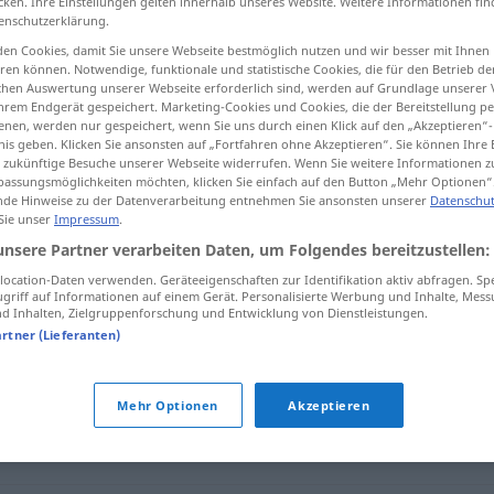
cken. Ihre Einstellungen gelten innerhalb unseres Website. Weitere Informationen fin
enschutzerklärung.
en Cookies, damit Sie unsere Webseite bestmöglich nutzen und wir besser mit Ihnen
en können. Notwendige, funktionale und statistische Cookies, die für den Betrieb d
ischen Auswertung unserer Webseite erforderlich sind, werden auf Grundlage unserer
tippen)
hrem Endgerät gespeichert. Marketing-Cookies und Cookies, die der Bereitstellung per
nen, werden nur gespeichert, wenn Sie uns durch einen Klick auf den „Akzeptieren“-
nis geben. Klicken Sie ansonsten auf „Fortfahren ohne Akzeptieren“. Sie können Ihre 
ür zukünftige Besuche unserer Webseite widerrufen. Wenn Sie weitere Informationen 
assungsmöglichkeiten möchten, klicken Sie einfach auf den Button „Mehr Optionen“
de Hinweise zu der Datenverarbeitung entnehmen Sie ansonsten unserer
Datenschut
 Sie unser
Impressum
.
Abstinenz
unsere Partner verarbeiten Daten, um Folgendes bereitzustellen:
ocation-Daten verwenden. Geräteeigenschaften zur Identifikation aktiv abfragen. Sp
griff auf Informationen auf einem Gerät. Personalisierte Werbung und Inhalte, Mes
 Inhalten, Zielgruppenforschung und Entwicklung von Dienstleistungen.
artner (Lieferanten)
Mehr Optionen
Akzeptieren