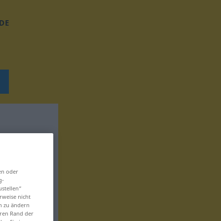
DE
en oder
g-
ustellen“
rweise nicht
en zu ändern
eren Rand der