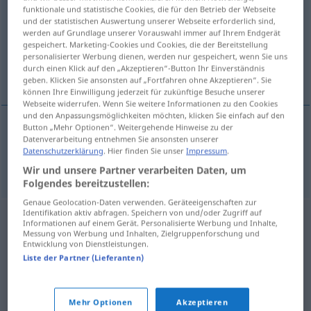
funktionale und statistische Cookies, die für den Betrieb der Webseite
und der statistischen Auswertung unserer Webseite erforderlich sind,
Übersicht aller Übersetzungen
werden auf Grundlage unserer Vorauswahl immer auf Ihrem Endgerät
(Für mehr Details die Übersetzung anklicken/antippen)
gespeichert. Marketing-Cookies und Cookies, die der Bereitstellung
personalisierter Werbung dienen, werden nur gespeichert, wenn Sie uns
durch einen Klick auf den „Akzeptieren“-Button Ihr Einverständnis
konzentriert
geben. Klicken Sie ansonsten auf „Fortfahren ohne Akzeptieren“. Sie
können Ihre Einwilligung jederzeit für zukünftige Besuche unserer
Webseite widerrufen. Wenn Sie weitere Informationen zu den Cookies
und den Anpassungsmöglichkeiten möchten, klicken Sie einfach auf den
Button „Mehr Optionen“. Weitergehende Hinweise zu der
Datenverarbeitung entnehmen Sie ansonsten unserer
konzentriert
konsantre
Datenschutzerklärung
. Hier finden Sie unser
Impressum
.
Wir und unsere Partner verarbeiten Daten, um
Folgendes bereitzustellen:
Genaue Geolocation-Daten verwenden. Geräteeigenschaften zur
Identifikation aktiv abfragen. Speichern von und/oder Zugriff auf
Informationen auf einem Gerät. Personalisierte Werbung und Inhalte,
Messung von Werbung und Inhalten, Zielgruppenforschung und
Entwicklung von Dienstleistungen.
Liste der Partner (Lieferanten)
Mehr Optionen
Akzeptieren