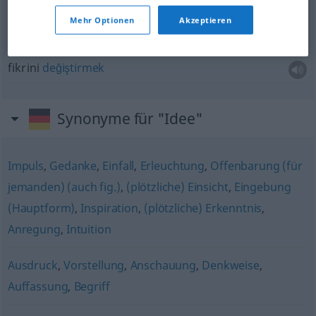
die Idee lässt mich nicht (mehr)
los
bu
fikir
(artık)
bana
rahat
vermiyor
Mehr Optionen
Akzeptieren
von einer Idee
abkommen
fikrini
değiştirmek
Synonyme für "Idee"
Impuls
,
Gedanke
,
Einfall
,
Erleuchtung
,
Offenbarung (für
jemanden) (auch fig.)
,
(plötzliche) Einsicht
,
Eingebung
(Hauptform)
,
Inspiration
,
(plötzliche) Erkenntnis
,
Anregung
,
Intuition
Ausdruck
,
Vorstellung
,
Anschauung
,
Denkweise
,
Auffassung
,
Begriff