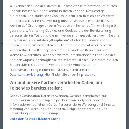
Wir verwenden Cookies, damit Sie unsere Webseite bestmöglich nutzen
Übersicht aller Übersetzungen
und wir besser mit Ihnen kommunizieren können. Notwendige,
funktionale und statistische Cookies, die für den Betrieb der Webseite
(Für mehr Details die Übersetzung anklicken/antippen)
und der statistischen Auswertung unserer Webseite erforderlich sind,
werden auf Grundlage unserer Vorauswahl immer auf Ihrem Endgerät
fikir
gespeichert. Marketing-Cookies und Cookies, die der Bereitstellung
personalisierter Werbung dienen, werden nur gespeichert, wenn Sie uns
durch einen Klick auf den „Akzeptieren“-Button Ihr Einverständnis
geben. Klicken Sie ansonsten auf „Fortfahren ohne Akzeptieren“. Sie
können Ihre Einwilligung jederzeit für zukünftige Besuche unserer
Webseite widerrufen. Wenn Sie weitere Informationen zu den Cookies
fikir
Idee
und den Anpassungsmöglichkeiten möchten, klicken Sie einfach auf den
Button „Mehr Optionen“. Weitergehende Hinweise zu der
Datenverarbeitung entnehmen Sie ansonsten unserer
Datenschutzerklärung
. Hier finden Sie unser
Impressum
.
Wir und unsere Partner verarbeiten Daten, um
Folgendes bereitzustellen:
Beispielsätze für "Idee"
Genaue Geolocation-Daten verwenden. Geräteeigenschaften zur
Identifikation aktiv abfragen. Speichern von und/oder Zugriff auf
Informationen auf einem Gerät. Personalisierte Werbung und Inhalte,
jemanden auf eine Idee
bringen
Messung von Werbung und Inhalten, Zielgruppenforschung und
Entwicklung von Dienstleistungen.
biri(si)nin
aklına
bir
fikir
getirmek
Liste der Partner (Lieferanten)