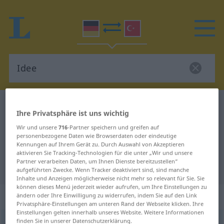
Deutsch-Türkisch Wörterbuch
Idee
Ihre Privatsphäre ist uns wichtig
Deutsch-Türkisch Übersetzung für
Wir und unsere
716
-Partner speichern und greifen auf
"Idee"
personenbezogene Daten wie Browserdaten oder eindeutige
Kennungen auf Ihrem Gerät zu. Durch Auswahl von Akzeptieren
aktivieren Sie Tracking-Technologien für die unter „Wir und unsere
Partner verarbeiten Daten, um Ihnen Dienste bereitzustellen“
"Idee" Türkisch Übersetzung
aufgeführten Zwecke. Wenn Tracker deaktiviert sind, sind manche
Inhalte und Anzeigen möglicherweise nicht mehr so relevant für Sie. Sie
können dieses Menü jederzeit wieder aufrufen, um Ihre Einstellungen zu
„Idee“
: weiblich
ändern oder Ihre Einwilligung zu widerrufen, indem Sie auf den Link
Privatsphäre-Einstellungen am unteren Rand der Webseite klicken. Ihre
Einstellungen gelten innerhalb unseres Website. Weitere Informationen
finden Sie in unserer Datenschutzerklärung.
Idee
f
<
Idee
;
-n
>