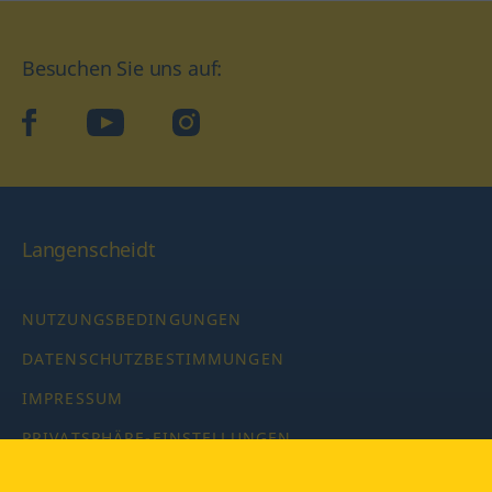
Besuchen Sie uns auf:
facebook
YouTube
Instagram
Langenscheidt
NUTZUNGSBEDINGUNGEN
DATENSCHUTZBESTIMMUNGEN
IMPRESSUM
PRIVATSPHÄRE-EINSTELLUNGEN
LATEINWÖRTERBUCH MIT CODE