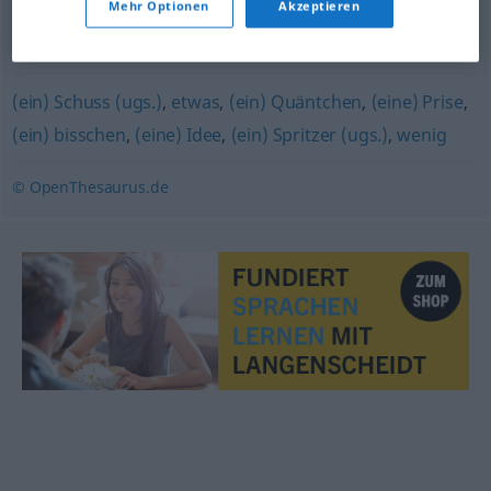
Mehr Optionen
Akzeptieren
Andeutung (von)
,
Touch (engl.)
,
Anflug
,
(ein) Etwas
(von)
,
Hauch (von)
(ein) Schuss (ugs.)
,
etwas
,
(ein) Quäntchen
,
(eine) Prise
,
(ein) bisschen
,
(eine) Idee
,
(ein) Spritzer (ugs.)
,
wenig
© OpenThesaurus.de