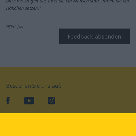
Bitte bestätigen Sie, dass Sie ein Mensch sind, indem Sie ein
Häkchen setzen.*
*Pflichtfeld
Feedback absenden
Besuchen Sie uns auf:
facebook
YouTube
Instagram
Langenscheidt