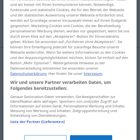
und wir besser mit Ihnen kommunizieren können. Notwendige,
funktionale und statistische Cookies, die für den Betrieb der Webseite
Übersicht aller Übersetzungen
und der statistischen Auswertung unserer Webseite erforderlich sind,
(Für mehr Details die Übersetzung anklicken/antippen)
werden auf Grundlage unserer Vorauswahl immer auf Ihrem Endgerät
gespeichert. Marketing-Cookies und Cookies, die der Bereitstellung
personalisierter Werbung dienen, werden nur gespeichert, wenn Sie uns
tik
durch einen Klick auf den „Akzeptieren“-Button Ihr Einverständnis
geben. Klicken Sie ansonsten auf „Fortfahren ohne Akzeptieren“. Sie
können Ihre Einwilligung jederzeit für zukünftige Besuche unserer
Webseite widerrufen. Wenn Sie weitere Informationen zu den Cookies
und den Anpassungsmöglichkeiten möchten, klicken Sie einfach auf den
Button „Mehr Optionen“. Weitergehende Hinweise zu der
tik
Tick
Datenverarbeitung entnehmen Sie ansonsten unserer
Datenschutzerklärung
. Hier finden Sie unser
Impressum
.
Wir und unsere Partner verarbeiten Daten, um
Synonyme für "Tick"
Folgendes bereitzustellen:
Genaue Geolocation-Daten verwenden. Geräteeigenschaften zur
Identifikation aktiv abfragen. Speichern von und/oder Zugriff auf
Informationen auf einem Gerät. Personalisierte Werbung und Inhalte,
Angewohnheit
,
Marotte
,
Macke (ugs.)
,
Spleen
,
Eigenart
,
Messung von Werbung und Inhalten, Zielgruppenforschung und
Entwicklung von Dienstleistungen.
Fimmel (ugs.)
,
Grille (veraltend)
Liste der Partner (Lieferanten)
Prise
,
Quäntchen
,
Spur
,
(ein) Stich (in)
,
Schleier
,
(eine)