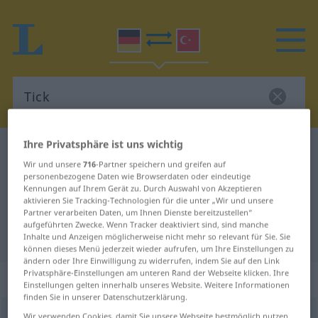
Ihre Privatsphäre ist uns wichtig
Deutsch-Türkisch Wörterbuch
Tick
Wir und unsere
716
-Partner speichern und greifen auf
Deutsch-Türkisch Übersetzung für
personenbezogene Daten wie Browserdaten oder eindeutige
Kennungen auf Ihrem Gerät zu. Durch Auswahl von Akzeptieren
"Tick"
aktivieren Sie Tracking-Technologien für die unter „Wir und unsere
Partner verarbeiten Daten, um Ihnen Dienste bereitzustellen“
aufgeführten Zwecke. Wenn Tracker deaktiviert sind, sind manche
"Tick" Türkisch Übersetzung
Inhalte und Anzeigen möglicherweise nicht mehr so relevant für Sie. Sie
können dieses Menü jederzeit wieder aufrufen, um Ihre Einstellungen zu
ändern oder Ihre Einwilligung zu widerrufen, indem Sie auf den Link
Privatsphäre-Einstellungen am unteren Rand der Webseite klicken. Ihre
„Tick“
: männlich
Einstellungen gelten innerhalb unseres Website. Weitere Informationen
finden Sie in unserer Datenschutzerklärung.
Tick
m
<
-s
;
-s
>
Wir verwenden Cookies, damit Sie unsere Webseite bestmöglich nutzen