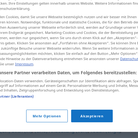
cken. Ihre Einstellungen gelten innerhalb unseres Website. Weitere Informationen fin
enschutzerklärung.
en Cookies, damit Sie unsere Webseite bestmöglich nutzen und wir besser mit Ihnen
en können. Notwendige, funktionale und statistische Cookies, die für den Betrieb d
tippen)
ischen Auswertung unserer Webseite erforderlich sind, werden auf Grundlage unserer
hrem Endgerät gespeichert. Marketing-Cookies und Cookies, die der Bereitstellung per
nen, werden nur gespeichert, wenn Sie uns durch einen Klick auf den „Akzeptieren“-
nis geben. Klicken Sie ansonsten auf „Fortfahren ohne Akzeptieren“. Sie können Ihre 
ür zukünftige Besuche unserer Webseite widerrufen. Wenn Sie weitere Informationen 
assungsmöglichkeiten möchten, klicken Sie einfach auf den Button „Mehr Optionen“
de Hinweise zu der Datenverarbeitung entnehmen Sie ansonsten unserer
Datenschut
 Sie unser
Impressum
.
Schleier
unsere Partner verarbeiten Daten, um Folgendes bereitzustellen:
ocation-Daten verwenden. Geräteeigenschaften zur Identifikation aktiv abfragen. Sp
griff auf Informationen auf einem Gerät. Personalisierte Werbung und Inhalte, Mes
Schleier
(≈ Dunst)
 Inhalten, Zielgruppenforschung und Entwicklung von Dienstleistungen.
artner (Lieferanten)
Mehr Optionen
Akzeptieren
(ein) Stich (in)
,
(eine) Andeutung (von)
,
Touch (engl.)
,