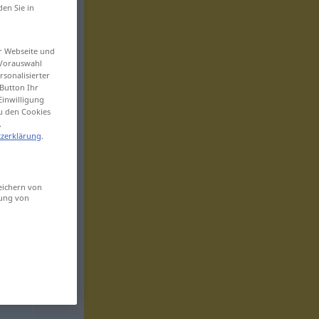
den Sie in
er Webseite und
 Vorauswahl
sonalisierter
Button Ihr
Einwilligung
zu den Cookies
.
zerklärung
.
eichern von
sung von