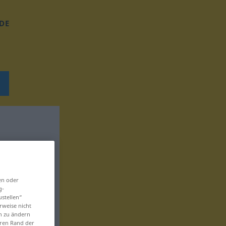
DE
en oder
g-
ustellen“
rweise nicht
en zu ändern
eren Rand der