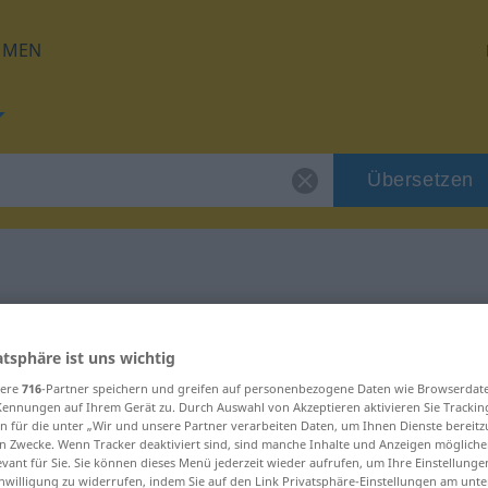
HMEN
Übersetzen
für "Schleier"
atsphäre ist uns wichtig
g
sere
716
-Partner speichern und greifen auf personenbezogene Daten wie Browserdat
Kennungen auf Ihrem Gerät zu. Durch Auswahl von Akzeptieren aktivieren Sie Trackin
n für die unter „Wir und unsere Partner verarbeiten Daten, um Ihnen Dienste bereitz
n Zwecke. Wenn Tracker deaktiviert sind, sind manche Inhalte und Anzeigen mögliche
evant für Sie. Sie können dieses Menü jederzeit wieder aufrufen, um Ihre Einstellung
inwilligung zu widerrufen, indem Sie auf den Link Privatsphäre-Einstellungen am unt