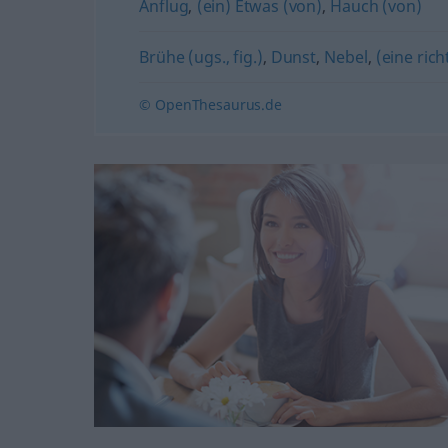
Anflug
,
(ein) Etwas (von)
,
Hauch (von)
Brühe (ugs., fig.)
,
Dunst
,
Nebel
,
(eine rich
© OpenThesaurus.de