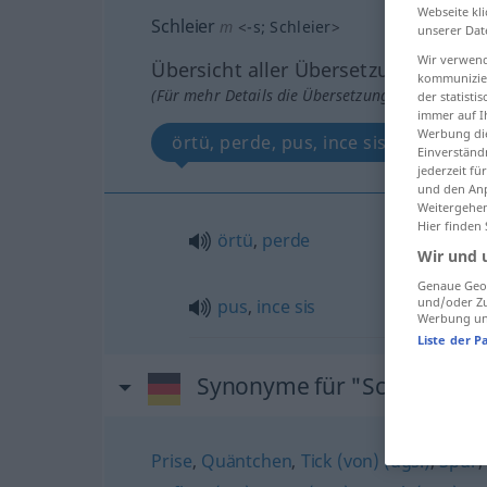
Webseite kli
Schleier
m
<
-s
;
Schleier
>
unserer Dat
Wir verwend
Übersicht aller Übersetzungen
kommunizier
(Für mehr Details die Übersetzung anklicken/an
der statist
immer auf I
Werbung die
örtü, perde, pus, ince sis
Einverständ
jederzeit f
und den Anp
Weitergehen
Hier finden
örtü
,
perde
Wir und 
Genaue Geol
und/oder Zu
pus
,
ince
sis
Werbung und
Liste der P
Synonyme für "Schleier"
Prise
,
Quäntchen
,
Tick (von) (ugs.)
,
Spur
,