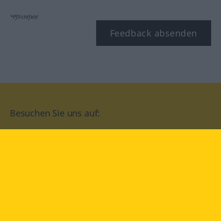
*Pflichtfeld
Feedback absenden
Besuchen Sie uns auf:
facebook
YouTube
Instagram
Langenscheidt