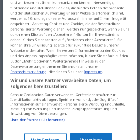
und wir besser mit Ihnen kommunizieren können. Notwendige,
funktionale und statistische Cookies, die für den Betrieb der Webseite
Übersicht aller Übersetzungen
und der statistischen Auswertung unserer Webseite erforderlich sind,
werden auf Grundlage unserer Vorauswahl immer auf Ihrem Endgerät
(Für mehr Details die Übersetzung anklicken/antippen)
gespeichert. Marketing-Cookies und Cookies, die der Bereitstellung
personalisierter Werbung dienen, werden nur gespeichert, wenn Sie uns
engel
durch einen Klick auf den „Akzeptieren“-Button Ihr Einverständnis
geben. Klicken Sie ansonsten auf „Fortfahren ohne Akzeptieren“. Sie
können Ihre Einwilligung jederzeit für zukünftige Besuche unserer
Webseite widerrufen. Wenn Sie weitere Informationen zu den Cookies
und den Anpassungsmöglichkeiten möchten, klicken Sie einfach auf den
Button „Mehr Optionen“. Weitergehende Hinweise zu der
engel
Hürde
Datenverarbeitung entnehmen Sie ansonsten unserer
Datenschutzerklärung
. Hier finden Sie unser
Impressum
.
Wir und unsere Partner verarbeiten Daten, um
Folgendes bereitzustellen:
Genaue Geolocation-Daten verwenden. Geräteeigenschaften zur
Synonyme für "Hürde"
Identifikation aktiv abfragen. Speichern von und/oder Zugriff auf
Informationen auf einem Gerät. Personalisierte Werbung und Inhalte,
Messung von Werbung und Inhalten, Zielgruppenforschung und
Entwicklung von Dienstleistungen.
Gehege
,
Pferch
,
Koppel
Liste der Partner (Lieferanten)
Barriere
,
Hemmung
,
Hindernis
,
Behinderung
,
Hemmnis
,
Mehr Optionen
Akzeptieren