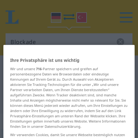
Ihre Privatsphäre ist uns wichtig
Deutsch-Türkisch Wörterbuch
Blockade
Wir und unsere
716
-Partner speichern und greifen auf
Deutsch-Türkisch Übersetzung für
personenbezogene Daten wie Browserdaten oder eindeutige
Kennungen auf Ihrem Gerät zu. Durch Auswahl von Akzeptieren
"Blockade"
aktivieren Sie Tracking-Technologien für die unter „Wir und unsere
Partner verarbeiten Daten, um Ihnen Dienste bereitzustellen“
aufgeführten Zwecke. Wenn Tracker deaktiviert sind, sind manche
Inhalte und Anzeigen möglicherweise nicht mehr so relevant für Sie. Sie
"Blockade" Türkisch Übersetzung
können dieses Menü jederzeit wieder aufrufen, um Ihre Einstellungen zu
ändern oder Ihre Einwilligung zu widerrufen, indem Sie auf den Link
Privatsphäre-Einstellungen am unteren Rand der Webseite klicken. Ihre
„Blockade“
: weiblich
Einstellungen gelten innerhalb unseres Website. Weitere Informationen
finden Sie in unserer Datenschutzerklärung.
Wir verwenden Cookies, damit Sie unsere Webseite bestmöglich nutzen
Blockade
f
<
Blockade
;
-n
>