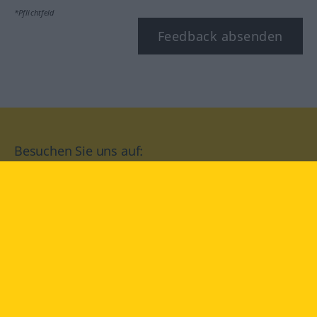
*Pflichtfeld
Feedback absenden
Besuchen Sie uns auf:
facebook
YouTube
Instagram
Langenscheidt
NUTZUNGSBEDINGUNGEN