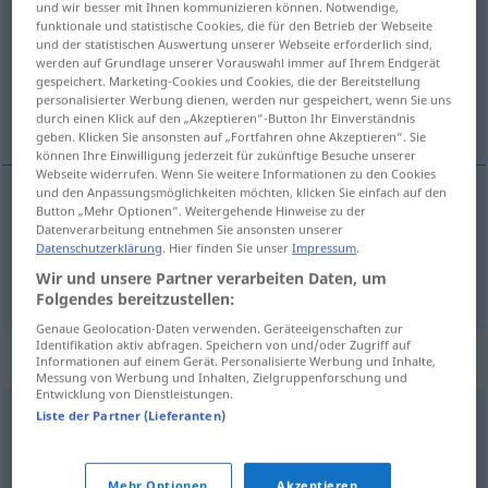
und wir besser mit Ihnen kommunizieren können. Notwendige,
funktionale und statistische Cookies, die für den Betrieb der Webseite
Übersicht aller Übersetzungen
und der statistischen Auswertung unserer Webseite erforderlich sind,
werden auf Grundlage unserer Vorauswahl immer auf Ihrem Endgerät
(Für mehr Details die Übersetzung anklicken/antippen)
gespeichert. Marketing-Cookies und Cookies, die der Bereitstellung
personalisierter Werbung dienen, werden nur gespeichert, wenn Sie uns
abluka, blokaj
durch einen Klick auf den „Akzeptieren“-Button Ihr Einverständnis
geben. Klicken Sie ansonsten auf „Fortfahren ohne Akzeptieren“. Sie
können Ihre Einwilligung jederzeit für zukünftige Besuche unserer
Webseite widerrufen. Wenn Sie weitere Informationen zu den Cookies
und den Anpassungsmöglichkeiten möchten, klicken Sie einfach auf den
Button „Mehr Optionen“. Weitergehende Hinweise zu der
abluka
Blockade
POL
WIRTSCH
Datenverarbeitung entnehmen Sie ansonsten unserer
Datenschutzerklärung
. Hier finden Sie unser
Impressum
.
blokaj
Blockade
Wir und unsere Partner verarbeiten Daten, um
MED
Folgendes bereitzustellen:
Genaue Geolocation-Daten verwenden. Geräteeigenschaften zur
Identifikation aktiv abfragen. Speichern von und/oder Zugriff auf
Synonyme für "Blockade"
Informationen auf einem Gerät. Personalisierte Werbung und Inhalte,
Messung von Werbung und Inhalten, Zielgruppenforschung und
Entwicklung von Dienstleistungen.
Liste der Partner (Lieferanten)
Barriere
,
Hemmung
,
Hindernis
,
Behinderung
,
Hürde
,
Hemmnis
Mehr Optionen
Akzeptieren