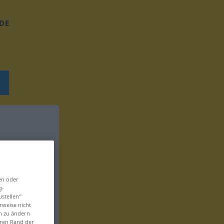
DE
en oder
g-
ustellen“
rweise nicht
en zu ändern
eren Rand der