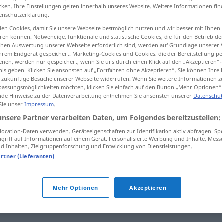
cken. Ihre Einstellungen gelten innerhalb unseres Website. Weitere Informationen fin
enschutzerklärung.
en Cookies, damit Sie unsere Webseite bestmöglich nutzen und wir besser mit Ihnen
en können. Notwendige, funktionale und statistische Cookies, die für den Betrieb d
tippen)
ischen Auswertung unserer Webseite erforderlich sind, werden auf Grundlage unserer
hrem Endgerät gespeichert. Marketing-Cookies und Cookies, die der Bereitstellung per
nen, werden nur gespeichert, wenn Sie uns durch einen Klick auf den „Akzeptieren“-
nis geben. Klicken Sie ansonsten auf „Fortfahren ohne Akzeptieren“. Sie können Ihre 
ür zukünftige Besuche unserer Webseite widerrufen. Wenn Sie weitere Informationen 
assungsmöglichkeiten möchten, klicken Sie einfach auf den Button „Mehr Optionen“
de Hinweise zu der Datenverarbeitung entnehmen Sie ansonsten unserer
Datenschut
 Sie unser
Impressum
.
Behinderung
unsere Partner verarbeiten Daten, um Folgendes bereitzustellen:
ocation-Daten verwenden. Geräteeigenschaften zur Identifikation aktiv abfragen. Sp
Behinderung
(≈ Hindernis)
griff auf Informationen auf einem Gerät. Personalisierte Werbung und Inhalte, Mes
 Inhalten, Zielgruppenforschung und Entwicklung von Dienstleistungen.
artner (Lieferanten)
ng"
Mehr Optionen
Akzeptieren
emmnis
,
Blockade