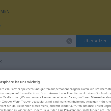
HMEN
Übersetzen
ng
 für "Behinderung"
atsphäre ist uns wichtig
etzung
sere
716
-Partner speichern und greifen auf personenbezogene Daten wie Browserdat
Kennungen auf Ihrem Gerät zu. Durch Auswahl von Akzeptieren aktivieren Sie Trackin
n für die unter „Wir und unsere Partner verarbeiten Daten, um Ihnen Dienste bereitz
n Zwecke. Wenn Tracker deaktiviert sind, sind manche Inhalte und Anzeigen mögliche
evant für Sie. Sie können dieses Menü jederzeit wieder aufrufen, um Ihre Einstellung
inwilligung zu widerrufen, indem Sie auf den Link Privatsphäre-Einstellungen am unt