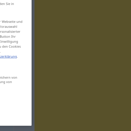
den Sie in
er Webseite und
 Vorauswahl
sonalisierter
Button Ihr
Einwilligung
zu den Cookies
.
zerklärung
.
eichern von
sung von