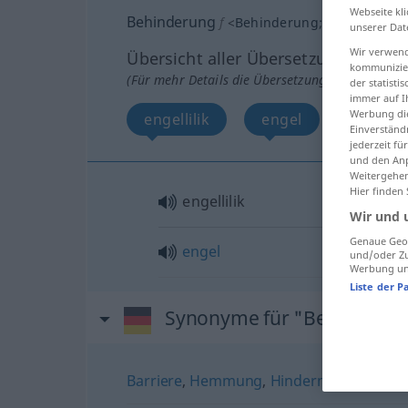
Webseite kli
Behinderung
f
<
Behinderung
;
-en
>
unserer Dat
Wir verwend
Übersicht aller Übersetzungen
kommunizier
(Für mehr Details die Übersetzung anklicken/an
der statist
immer auf I
Werbung die
engellilik
engel
Einverständ
jederzeit f
und den Anp
Weitergehen
Hier finden
engellilik
Wir und 
Genaue Geol
engel
und/oder Zu
Werbung und
Liste der P
Synonyme für "Behinderu
Barriere
,
Hemmung
,
Hindernis
,
Hürde
,
H