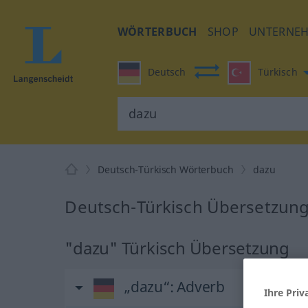
WÖRTERBUCH
SHOP
UNTERNE
Deutsch
Türkisch
Deutsch-Türkisch Wörterbuch
dazu
Deutsch-Türkisch Übersetzung
"dazu" Türkisch Übersetzung
„dazu“
: Adverb
Ihre Priv