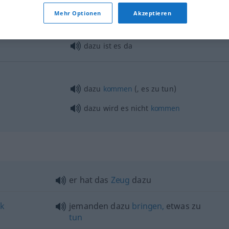
Mehr Optionen
Akzeptieren
dazu habe ich keine
Lust
dazu ist es da
dazu
kommen
(, es zu tun)
dazu wird es nicht
kommen
er hat das
Zeug
dazu
k
jemanden dazu
bringen,
etwas
zu
tun