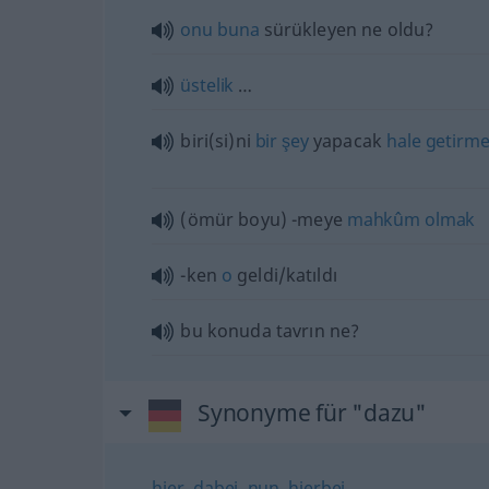
onu
buna
sürükleyen ne oldu?
üstelik
…
biri(si)ni
bir
şey
yapacak
hale
getirm
(ömür boyu) -meye
mahkûm
olmak
-ken
o
geldi/katıldı
bu konuda tavrın ne?
Synonyme für "dazu"
hier
,
dabei
,
nun
,
hierbei