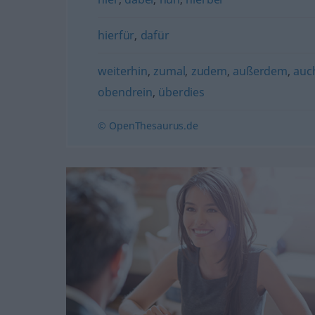
hierfür
,
dafür
weiterhin
,
zumal
,
zudem
,
außerdem
,
auc
obendrein
,
überdies
© OpenThesaurus.de