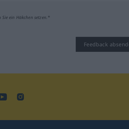
m Sie ein Häkchen setzen.*
Feedback absend
ook
YouTube
Instagram