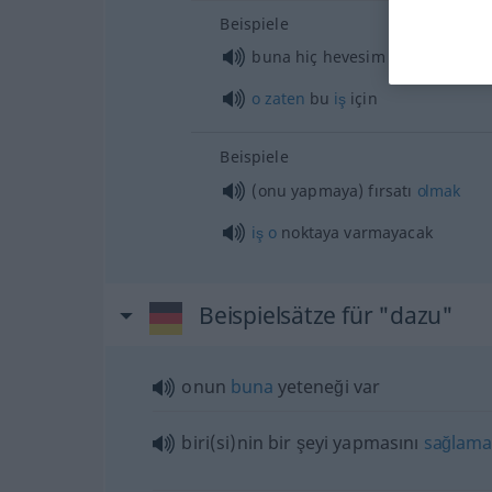
Beispiele
buna hiç hevesim
yok
o
zaten
bu
iş
için
Beispiele
(onu yapmaya) fırsatı
olmak
iş
o
noktaya varmayacak
Beispielsätze für "dazu"
onun
buna
yeteneği var
biri(si)nin
bir şeyi
yapmasını
sağlama