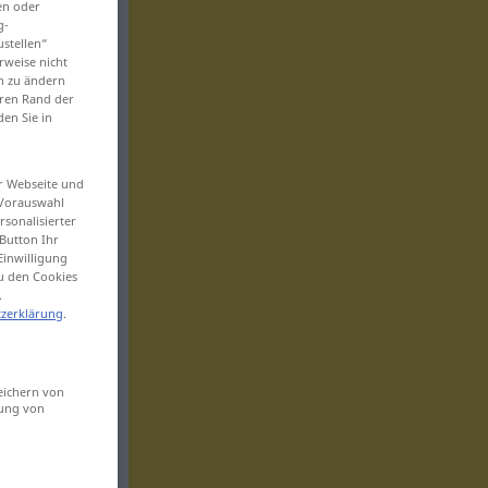
en oder
g-
ustellen“
rweise nicht
en zu ändern
eren Rand der
den Sie in
er Webseite und
 Vorauswahl
sonalisierter
Button Ihr
Einwilligung
zu den Cookies
.
zerklärung
.
eichern von
sung von