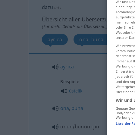
Wir und un
dazu
adv
eindeutige 
Technologie
aufgeführte
Übersicht aller Übersetzungen
mehr so rel
(Für mehr Details die Übersetzung anklicken/an
oder Ihre E
Webseite kli
unserer Dat
ayrıca
ona, buna, onun/bunun
Wir verwend
kommunizier
der statist
immer auf I
ayrıca
Werbung die
Einverständ
jederzeit f
Beispiele
und den Anp
Weitergehen
üstelik
Hier finden
Wir und 
ona
,
buna
Genaue Geol
und/oder Zu
Werbung und
Liste der P
onun/bunun için