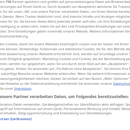
sere
716
-Partner speichern und greifen auf personenbezogene Daten wie Browserdat
Kennungen auf Ihrem Gerät zu. Durch Auswahl von Akzeptieren aktivieren Sie Trackin
n für die unter „Wir und unsere Partner verarbeiten Daten, um Ihnen Dienste bereitz
n Zwecke. Wenn Tracker deaktiviert sind, sind manche Inhalte und Anzeigen mögliche
evant für Sie. Sie können dieses Menü jederzeit wieder aufrufen, um Ihre Einstellung
tippen)
inwilligung zu widerrufen, indem Sie auf den Link Privatsphäre-Einstellungen am unt
cken. Ihre Einstellungen gelten innerhalb unseres Website. Weitere Informationen fin
enschutzerklärung.
 için
Weitere Beispiele...
en Cookies, damit Sie unsere Webseite bestmöglich nutzen und wir besser mit Ihnen
en können. Notwendige, funktionale und statistische Cookies, die für den Betrieb d
ischen Auswertung unserer Webseite erforderlich sind, werden auf Grundlage unserer
hrem Endgerät gespeichert. Marketing-Cookies und Cookies, die der Bereitstellung per
dazu
(≈ außerdem)
nen, werden nur gespeichert, wenn Sie uns durch einen Klick auf den „Akzeptieren“-
nis geben. Klicken Sie ansonsten auf „Fortfahren ohne Akzeptieren“. Sie können Ihre 
ür zukünftige Besuche unserer Webseite widerrufen. Wenn Sie weitere Informationen 
assungsmöglichkeiten möchten, klicken Sie einfach auf den Button „Mehr Optionen“
de Hinweise zu der Datenverarbeitung entnehmen Sie ansonsten unserer
Datenschut
noch dazu
 Sie unser
Impressum
.
unsere Partner verarbeiten Daten, um Folgendes bereitzustellen:
dazu
(≈ dafür)
ocation-Daten verwenden. Geräteeigenschaften zur Identifikation aktiv abfragen. Sp
griff auf Informationen auf einem Gerät. Personalisierte Werbung und Inhalte, Mes
 Inhalten, Zielgruppenforschung und Entwicklung von Dienstleistungen.
artner (Lieferanten)
dazu