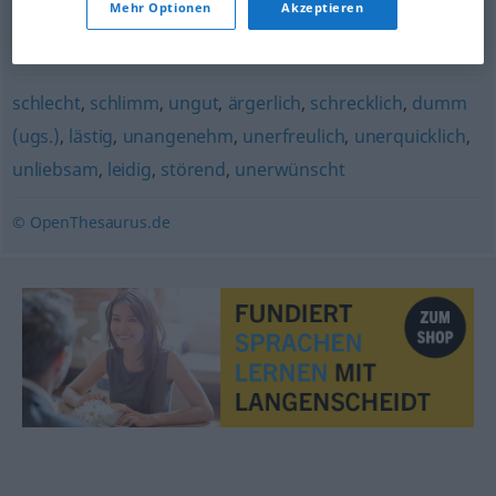
Mehr Optionen
Akzeptieren
negativ
,
schädlich
,
dürftig
,
ungünstig
,
schlecht
,
nachteilig
,
ungut
,
lausig
schlecht
,
schlimm
,
ungut
,
ärgerlich
,
schrecklich
,
dumm
(ugs.)
,
lästig
,
unangenehm
,
unerfreulich
,
unerquicklich
,
unliebsam
,
leidig
,
störend
,
unerwünscht
© OpenThesaurus.de