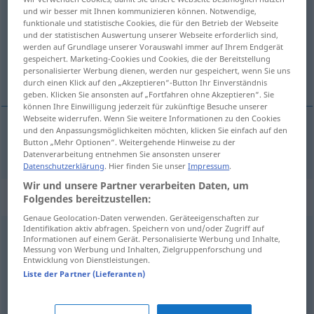
und wir besser mit Ihnen kommunizieren können. Notwendige,
funktionale und statistische Cookies, die für den Betrieb der Webseite
Übersicht aller Übersetzungen
und der statistischen Auswertung unserer Webseite erforderlich sind,
(Für mehr Details die Übersetzung anklicken/antippen)
werden auf Grundlage unserer Vorauswahl immer auf Ihrem Endgerät
gespeichert. Marketing-Cookies und Cookies, die der Bereitstellung
personalisierter Werbung dienen, werden nur gespeichert, wenn Sie uns
nepříznivý, protivný
durch einen Klick auf den „Akzeptieren“-Button Ihr Einverständnis
geben. Klicken Sie ansonsten auf „Fortfahren ohne Akzeptieren“. Sie
können Ihre Einwilligung jederzeit für zukünftige Besuche unserer
Webseite widerrufen. Wenn Sie weitere Informationen zu den Cookies
und den Anpassungsmöglichkeiten möchten, klicken Sie einfach auf den
Button „Mehr Optionen“. Weitergehende Hinweise zu der
nepříznivý
,
protivný
widrig
Datenverarbeitung entnehmen Sie ansonsten unserer
Datenschutzerklärung
. Hier finden Sie unser
Impressum
.
Wir und unsere Partner verarbeiten Daten, um
Synonyme für "widrig"
Folgendes bereitzustellen:
Genaue Geolocation-Daten verwenden. Geräteeigenschaften zur
Identifikation aktiv abfragen. Speichern von und/oder Zugriff auf
Informationen auf einem Gerät. Personalisierte Werbung und Inhalte,
unpassend
,
ungünstig
,
unangebracht
,
ungeeignet
,
Messung von Werbung und Inhalten, Zielgruppenforschung und
Entwicklung von Dienstleistungen.
unbrauchbar
,
unangemessen
,
unzweckmäßig
,
Liste der Partner (Lieferanten)
untauglich