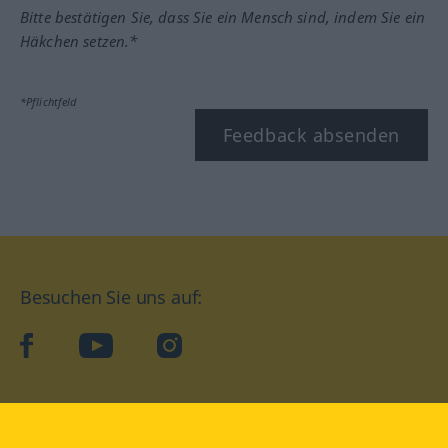
Bitte bestätigen Sie, dass Sie ein Mensch sind, indem Sie ein
Häkchen setzen.*
*Pflichtfeld
Feedback absenden
Besuchen Sie uns auf:
facebook
YouTube
Instagram