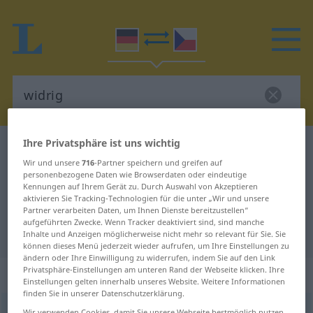
Ihre Privatsphäre ist uns wichtig
Deutsch-Tschechisch Wörterbuch
widrig
Wir und unsere
716
-Partner speichern und greifen auf
Deutsch-Tschechisch Übersetzung
personenbezogene Daten wie Browserdaten oder eindeutige
Kennungen auf Ihrem Gerät zu. Durch Auswahl von Akzeptieren
für "widrig"
aktivieren Sie Tracking-Technologien für die unter „Wir und unsere
Partner verarbeiten Daten, um Ihnen Dienste bereitzustellen“
aufgeführten Zwecke. Wenn Tracker deaktiviert sind, sind manche
"widrig" Tschechisch Übersetzung
Inhalte und Anzeigen möglicherweise nicht mehr so relevant für Sie. Sie
können dieses Menü jederzeit wieder aufrufen, um Ihre Einstellungen zu
ändern oder Ihre Einwilligung zu widerrufen, indem Sie auf den Link
Privatsphäre-Einstellungen am unteren Rand der Webseite klicken. Ihre
„widrig“
Einstellungen gelten innerhalb unseres Website. Weitere Informationen
finden Sie in unserer Datenschutzerklärung.
widrig
Wir verwenden Cookies, damit Sie unsere Webseite bestmöglich nutzen