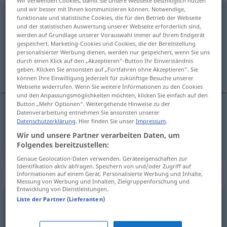
Wir verwenden Cookies, damit Sie unsere Webseite bestmöglich nutzen
und wir besser mit Ihnen kommunizieren können. Notwendige,
ungünstig
funktionale und statistische Cookies, die für den Betrieb der Webseite
und der statistischen Auswertung unserer Webseite erforderlich sind,
Übersicht aller Übersetzungen
werden auf Grundlage unserer Vorauswahl immer auf Ihrem Endgerät
gespeichert. Marketing-Cookies und Cookies, die der Bereitstellung
(Für mehr Details die Übersetzung anklicken/antippen)
personalisierter Werbung dienen, werden nur gespeichert, wenn Sie uns
durch einen Klick auf den „Akzeptieren“-Button Ihr Einverständnis
nepříznivý
geben. Klicken Sie ansonsten auf „Fortfahren ohne Akzeptieren“. Sie
können Ihre Einwilligung jederzeit für zukünftige Besuche unserer
Webseite widerrufen. Wenn Sie weitere Informationen zu den Cookies
und den Anpassungsmöglichkeiten möchten, klicken Sie einfach auf den
Button „Mehr Optionen“. Weitergehende Hinweise zu der
Datenverarbeitung entnehmen Sie ansonsten unserer
nepříznivý
ungünstig
Datenschutzerklärung
. Hier finden Sie unser
Impressum
.
Wir und unsere Partner verarbeiten Daten, um
Folgendes bereitzustellen:
Genaue Geolocation-Daten verwenden. Geräteeigenschaften zur
Identifikation aktiv abfragen. Speichern von und/oder Zugriff auf
Synonyme für "ungünstig"
Informationen auf einem Gerät. Personalisierte Werbung und Inhalte,
Messung von Werbung und Inhalten, Zielgruppenforschung und
Entwicklung von Dienstleistungen.
Liste der Partner (Lieferanten)
unpassend
,
ungelegen