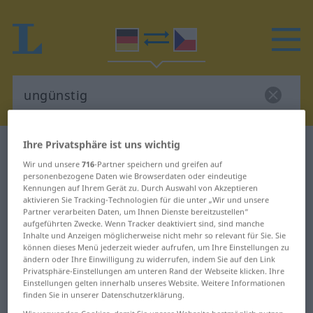
Ihre Privatsphäre ist uns wichtig
Deutsch-Tschechisch Wörterbuch
ungünstig
Wir und unsere
716
-Partner speichern und greifen auf
Deutsch-Tschechisch Übersetzung
personenbezogene Daten wie Browserdaten oder eindeutige
Kennungen auf Ihrem Gerät zu. Durch Auswahl von Akzeptieren
für "ungünstig"
aktivieren Sie Tracking-Technologien für die unter „Wir und unsere
Partner verarbeiten Daten, um Ihnen Dienste bereitzustellen“
aufgeführten Zwecke. Wenn Tracker deaktiviert sind, sind manche
"ungünstig" Tschechisch
Inhalte und Anzeigen möglicherweise nicht mehr so relevant für Sie. Sie
können dieses Menü jederzeit wieder aufrufen, um Ihre Einstellungen zu
Übersetzung
ändern oder Ihre Einwilligung zu widerrufen, indem Sie auf den Link
Privatsphäre-Einstellungen am unteren Rand der Webseite klicken. Ihre
Einstellungen gelten innerhalb unseres Website. Weitere Informationen
„ungünstig“
finden Sie in unserer Datenschutzerklärung.