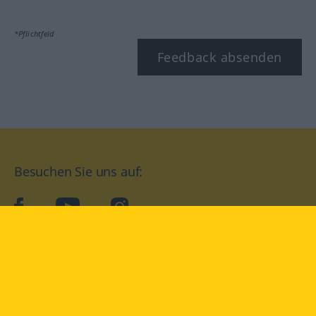
*Pflichtfeld
Feedback absenden
Besuchen Sie uns auf:
facebook
YouTube
Instagram
Langenscheidt