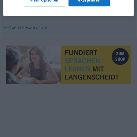
Mehr Optionen
Akzeptieren
(ugs.)
,
lästig
,
unangenehm
,
unerfreulich
,
unerquicklich
,
unliebsam
,
widrig
,
störend
,
unerwünscht
© OpenThesaurus.de