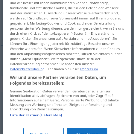
und wir besser mit Ihnen kommunizieren können. Notwendige,
funktionale und statistische Cookies, die für den Betrieb der Webseite
Übersicht aller Übersetzungen
und der statistischen Auswertung unserer Webseite erforderlich sind,
(Für mehr Details die Übersetzung anklicken/antippen)
werden auf Grundlage unserer Vorauswahl immer auf Ihrem Endgerät
gespeichert. Marketing-Cookies und Cookies, die der Bereitstellung
personalisierter Werbung dienen, werden nur gespeichert, wenn Sie uns
nemilý, protivný
durch einen Klick auf den „Akzeptieren“-Button Ihr Einverständnis
geben. Klicken Sie ansonsten auf „Fortfahren ohne Akzeptieren“. Sie
können Ihre Einwilligung jederzeit für zukünftige Besuche unserer
Webseite widerrufen. Wenn Sie weitere Informationen zu den Cookies
und den Anpassungsmöglichkeiten möchten, klicken Sie einfach auf den
Button „Mehr Optionen“. Weitergehende Hinweise zu der
nemilý
,
protivný
leidig
Datenverarbeitung entnehmen Sie ansonsten unserer
Datenschutzerklärung
. Hier finden Sie unser
Impressum
.
Wir und unsere Partner verarbeiten Daten, um
Folgendes bereitzustellen:
Synonyme für "leidig"
Genaue Geolocation-Daten verwenden. Geräteeigenschaften zur
Identifikation aktiv abfragen. Speichern von und/oder Zugriff auf
Informationen auf einem Gerät. Personalisierte Werbung und Inhalte,
ärgerlich
,
unliebsam
,
störend
,
(auf die Dauer o.ä.
Messung von Werbung und Inhalten, Zielgruppenforschung und
Entwicklung von Dienstleistungen.
ziemlich) anstrengend
,
lästig
Liste der Partner (Lieferanten)
schlecht
,
schlimm
,
ungut
,
ärgerlich
,
schrecklich
,
dumm