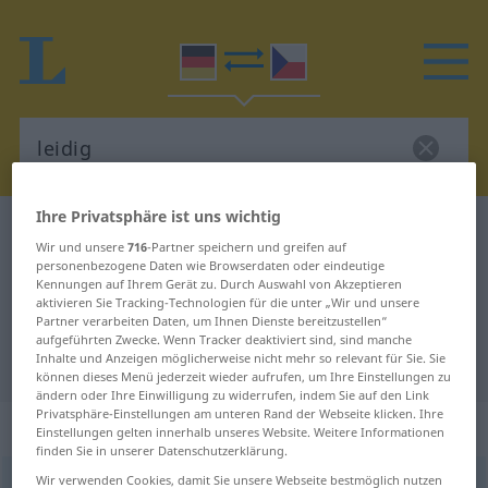
Ihre Privatsphäre ist uns wichtig
Deutsch-Tschechisch Wörterbuch
leidig
Wir und unsere
716
-Partner speichern und greifen auf
Deutsch-Tschechisch Übersetzung
personenbezogene Daten wie Browserdaten oder eindeutige
Kennungen auf Ihrem Gerät zu. Durch Auswahl von Akzeptieren
für "leidig"
aktivieren Sie Tracking-Technologien für die unter „Wir und unsere
Partner verarbeiten Daten, um Ihnen Dienste bereitzustellen“
aufgeführten Zwecke. Wenn Tracker deaktiviert sind, sind manche
Inhalte und Anzeigen möglicherweise nicht mehr so relevant für Sie. Sie
"leidig" Tschechisch Übersetzung
können dieses Menü jederzeit wieder aufrufen, um Ihre Einstellungen zu
ändern oder Ihre Einwilligung zu widerrufen, indem Sie auf den Link
Privatsphäre-Einstellungen am unteren Rand der Webseite klicken. Ihre
„leidig“
Einstellungen gelten innerhalb unseres Website. Weitere Informationen
finden Sie in unserer Datenschutzerklärung.
Wir verwenden Cookies, damit Sie unsere Webseite bestmöglich nutzen
leidig