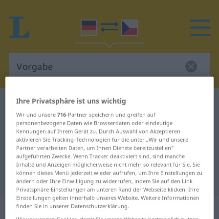
Ihre Privatsphäre ist uns wichtig
Deutsch-Tschechisch Wörterbuch
Vorgabe
Wir und unsere
716
-Partner speichern und greifen auf
Deutsch-Tschechisch Übersetzung
personenbezogene Daten wie Browserdaten oder eindeutige
Kennungen auf Ihrem Gerät zu. Durch Auswahl von Akzeptieren
für "Vorgabe"
aktivieren Sie Tracking-Technologien für die unter „Wir und unsere
Partner verarbeiten Daten, um Ihnen Dienste bereitzustellen“
aufgeführten Zwecke. Wenn Tracker deaktiviert sind, sind manche
"Vorgabe" Tschechisch
Inhalte und Anzeigen möglicherweise nicht mehr so relevant für Sie. Sie
können dieses Menü jederzeit wieder aufrufen, um Ihre Einstellungen zu
Übersetzung
ändern oder Ihre Einwilligung zu widerrufen, indem Sie auf den Link
Privatsphäre-Einstellungen am unteren Rand der Webseite klicken. Ihre
Einstellungen gelten innerhalb unseres Website. Weitere Informationen
„Vorgabe“
: feminin
finden Sie in unserer Datenschutzerklärung.
Wir verwenden Cookies, damit Sie unsere Webseite bestmöglich nutzen