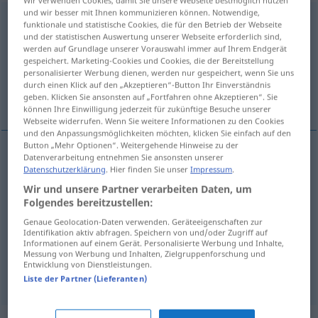
und wir besser mit Ihnen kommunizieren können. Notwendige,
Vorgabe
f
funktionale und statistische Cookies, die für den Betrieb der Webseite
und der statistischen Auswertung unserer Webseite erforderlich sind,
Übersicht aller Übersetzungen
werden auf Grundlage unserer Vorauswahl immer auf Ihrem Endgerät
gespeichert. Marketing-Cookies und Cookies, die der Bereitstellung
(Für mehr Details die Übersetzung anklicken/antippen)
personalisierter Werbung dienen, werden nur gespeichert, wenn Sie uns
durch einen Klick auf den „Akzeptieren“-Button Ihr Einverständnis
smĕrnice, náskok, direktiva, výhoda
geben. Klicken Sie ansonsten auf „Fortfahren ohne Akzeptieren“. Sie
können Ihre Einwilligung jederzeit für zukünftige Besuche unserer
Webseite widerrufen. Wenn Sie weitere Informationen zu den Cookies
und den Anpassungsmöglichkeiten möchten, klicken Sie einfach auf den
Button „Mehr Optionen“. Weitergehende Hinweise zu der
Datenverarbeitung entnehmen Sie ansonsten unserer
smĕrnice
Vorgabe
Richtlinie
Datenschutzerklärung
. Hier finden Sie unser
Impressum
.
F
Wir und unsere Partner verarbeiten Daten, um
Folgendes bereitzustellen:
direktiva
Vorgabe
Richtlinie
F
Genaue Geolocation-Daten verwenden. Geräteeigenschaften zur
Identifikation aktiv abfragen. Speichern von und/oder Zugriff auf
náskok
Vorgabe
SPORT
M
Informationen auf einem Gerät. Personalisierte Werbung und Inhalte,
Messung von Werbung und Inhalten, Zielgruppenforschung und
Entwicklung von Dienstleistungen.
výhoda
Vorgabe
SPORT
F
Liste der Partner (Lieferanten)