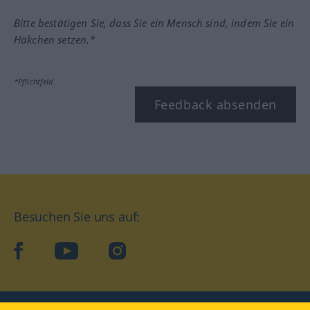
Bitte bestätigen Sie, dass Sie ein Mensch sind, indem Sie ein
Häkchen setzen.*
*Pflichtfeld
Feedback absenden
Besuchen Sie uns auf:
facebook
YouTube
Instagram