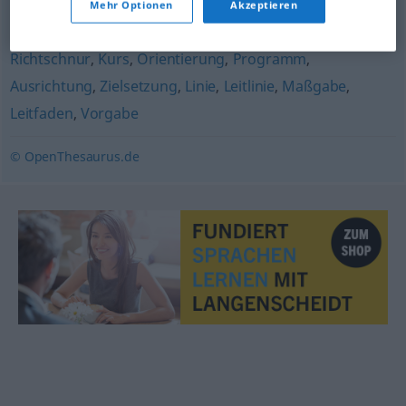
Mehr Optionen
Akzeptieren
(militärisch)
Richtschnur
,
Kurs
,
Orientierung
,
Programm
,
Ausrichtung
,
Zielsetzung
,
Linie
,
Leitlinie
,
Maßgabe
,
Leitfaden
,
Vorgabe
© OpenThesaurus.de