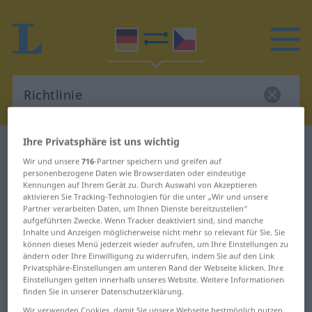
Ihre Privatsphäre ist uns wichtig
Deutsch-Tschechisch Wörterbuch
Richtlinie
Wir und unsere
716
-Partner speichern und greifen auf
Deutsch-Tschechisch Übersetzung
personenbezogene Daten wie Browserdaten oder eindeutige
Kennungen auf Ihrem Gerät zu. Durch Auswahl von Akzeptieren
für "Richtlinie"
aktivieren Sie Tracking-Technologien für die unter „Wir und unsere
Partner verarbeiten Daten, um Ihnen Dienste bereitzustellen“
aufgeführten Zwecke. Wenn Tracker deaktiviert sind, sind manche
"Richtlinie" Tschechisch
Inhalte und Anzeigen möglicherweise nicht mehr so relevant für Sie. Sie
können dieses Menü jederzeit wieder aufrufen, um Ihre Einstellungen zu
Übersetzung
ändern oder Ihre Einwilligung zu widerrufen, indem Sie auf den Link
Privatsphäre-Einstellungen am unteren Rand der Webseite klicken. Ihre
Einstellungen gelten innerhalb unseres Website. Weitere Informationen
finden Sie in unserer Datenschutzerklärung.
„Richtlinie“
: feminin
Wir verwenden Cookies, damit Sie unsere Webseite bestmöglich nutzen