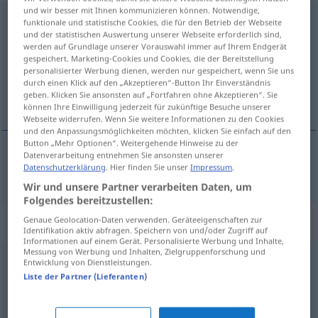
und wir besser mit Ihnen kommunizieren können. Notwendige,
Richtlinie
f
funktionale und statistische Cookies, die für den Betrieb der Webseite
und der statistischen Auswertung unserer Webseite erforderlich sind,
werden auf Grundlage unserer Vorauswahl immer auf Ihrem Endgerät
Übersicht aller Übersetzungen
gespeichert. Marketing-Cookies und Cookies, die der Bereitstellung
(Für mehr Details die Übersetzung anklicken/antippen)
personalisierter Werbung dienen, werden nur gespeichert, wenn Sie uns
durch einen Klick auf den „Akzeptieren“-Button Ihr Einverständnis
geben. Klicken Sie ansonsten auf „Fortfahren ohne Akzeptieren“. Sie
smĕrnice
können Ihre Einwilligung jederzeit für zukünftige Besuche unserer
Webseite widerrufen. Wenn Sie weitere Informationen zu den Cookies
und den Anpassungsmöglichkeiten möchten, klicken Sie einfach auf den
Button „Mehr Optionen“. Weitergehende Hinweise zu der
Datenverarbeitung entnehmen Sie ansonsten unserer
Datenschutzerklärung
. Hier finden Sie unser
Impressum
.
smĕrnice
f
Richtlinie
Wir und unsere Partner verarbeiten Daten, um
Folgendes bereitzustellen:
Synonyme für "Richtlinie"
Genaue Geolocation-Daten verwenden. Geräteeigenschaften zur
Identifikation aktiv abfragen. Speichern von und/oder Zugriff auf
Informationen auf einem Gerät. Personalisierte Werbung und Inhalte,
Messung von Werbung und Inhalten, Zielgruppenforschung und
Entwicklung von Dienstleistungen.
Standard
,
Regel
,
Maßstab
,
Norm
,
Vorgabe
Liste der Partner (Lieferanten)
Regel
,
Verordnung
,
Verfügung
,
Vorschrift
,
Order