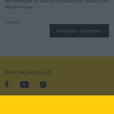
Bitte bestätigen Sie, dass Sie ein Mensch sind, indem Sie ein
Häkchen setzen.*
*Pflichtfeld
Feedback absenden
Besuchen Sie uns auf:
facebook
YouTube
Instagram
Langenscheidt