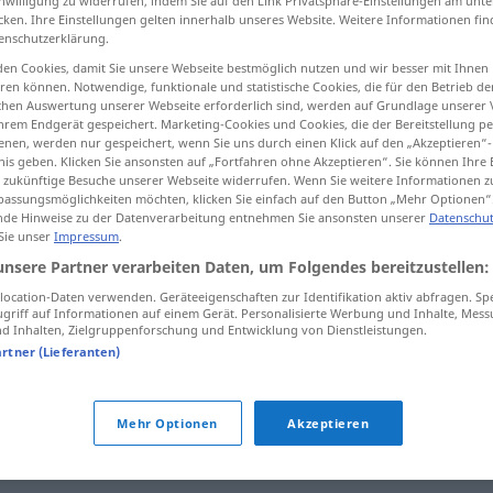
inwilligung zu widerrufen, indem Sie auf den Link Privatsphäre-Einstellungen am unt
cken. Ihre Einstellungen gelten innerhalb unseres Website. Weitere Informationen fin
enschutzerklärung.
en Cookies, damit Sie unsere Webseite bestmöglich nutzen und wir besser mit Ihnen
en können. Notwendige, funktionale und statistische Cookies, die für den Betrieb d
tippen)
ischen Auswertung unserer Webseite erforderlich sind, werden auf Grundlage unserer
hrem Endgerät gespeichert. Marketing-Cookies und Cookies, die der Bereitstellung per
nen, werden nur gespeichert, wenn Sie uns durch einen Klick auf den „Akzeptieren“-
nis geben. Klicken Sie ansonsten auf „Fortfahren ohne Akzeptieren“. Sie können Ihre 
ür zukünftige Besuche unserer Webseite widerrufen. Wenn Sie weitere Informationen 
assungsmöglichkeiten möchten, klicken Sie einfach auf den Button „Mehr Optionen“
de Hinweise zu der Datenverarbeitung entnehmen Sie ansonsten unserer
Datenschut
 Sie unser
Impressum
.
Leitfaden
Lehrbuch
unsere Partner verarbeiten Daten, um Folgendes bereitzustellen:
ocation-Daten verwenden. Geräteeigenschaften zur Identifikation aktiv abfragen. Sp
griff auf Informationen auf einem Gerät. Personalisierte Werbung und Inhalte, Mes
 Inhalten, Zielgruppenforschung und Entwicklung von Dienstleistungen.
artner (Lieferanten)
Mehr Optionen
Akzeptieren