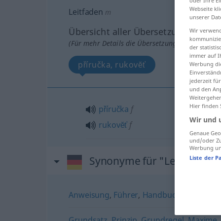
oder Ihre E
Webseite kli
Leitfaden
m
unserer Dat
Übersicht aller Übersetzungen
Wir verwend
kommunizier
(Für mehr Details die Übersetzung anklicken/an
der statist
immer auf I
příručka, rukovĕť
Werbung die
Einverständ
jederzeit f
und den Anp
Weitergehen
Hier finden
příručka
f
Wir und 
rukovĕť
f
Genaue Geol
und/oder Zu
Werbung und
Synonyme für "Leitfaden"
Liste der P
Anweisung
,
Führer
,
Handbuch
,
Anleitung
Grundsatz
,
Prinzip
,
Grundregel
,
Maxime