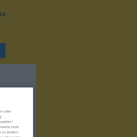
DE
en oder
g-
ustellen“
rweise nicht
en zu ändern