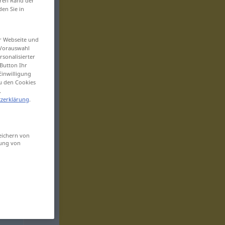
eren Rand der
den Sie in
er Webseite und
 Vorauswahl
sonalisierter
Button Ihr
Einwilligung
zu den Cookies
.
zerklärung
.
eichern von
sung von