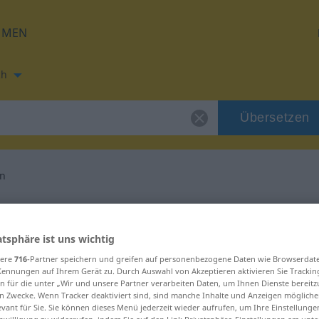
HMEN
ch
Übersetzen
en
ung für "Leitfaden"
atsphäre ist uns wichtig
etzung
sere
716
-Partner speichern und greifen auf personenbezogene Daten wie Browserdat
Kennungen auf Ihrem Gerät zu. Durch Auswahl von Akzeptieren aktivieren Sie Trackin
n für die unter „Wir und unsere Partner verarbeiten Daten, um Ihnen Dienste bereitz
n Zwecke. Wenn Tracker deaktiviert sind, sind manche Inhalte und Anzeigen mögliche
evant für Sie. Sie können dieses Menü jederzeit wieder aufrufen, um Ihre Einstellung