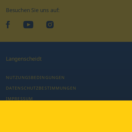
Besuchen Sie uns auf:
facebook
YouTube
Instagram
Langenscheidt
NUTZUNGSBEDINGUNGEN
DATENSCHUTZBESTIMMUNGEN
IMPRESSUM
PRIVATSPHÄRE-EINSTELLUNGEN
LATEINWÖRTERBUCH MIT CODE