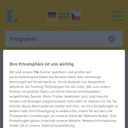
Deutsch-Tschechisch Wörterbuch
Programm
Ihre Privatsphäre ist uns wichtig
Deutsch-Tschechisch Übersetzung
Wir und unsere
716
-Partner speichern und greifen auf
personenbezogene Daten wie Browserdaten oder eindeutige
für "Programm"
Kennungen auf Ihrem Gerät zu. Durch Auswahl von Akzeptieren
aktivieren Sie Tracking-Technologien für die unter „Wir und unsere
Partner verarbeiten Daten, um Ihnen Dienste bereitzustellen“
"Programm" Tschechisch
aufgeführten Zwecke. Wenn Tracker deaktiviert sind, sind manche
Inhalte und Anzeigen möglicherweise nicht mehr so relevant für Sie. Sie
Übersetzung
können dieses Menü jederzeit wieder aufrufen, um Ihre Einstellungen zu
ändern oder Ihre Einwilligung zu widerrufen, indem Sie auf den Link
Privatsphäre-Einstellungen am unteren Rand der Webseite klicken. Ihre
„Programm“
: Neutrum
Einstellungen gelten innerhalb unseres Website. Weitere Informationen
finden Sie in unserer Datenschutzerklärung.