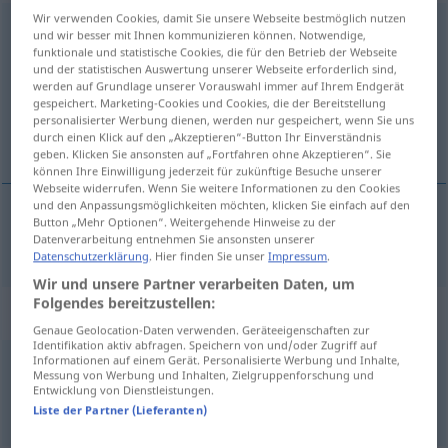
Wir verwenden Cookies, damit Sie unsere Webseite bestmöglich nutzen
Programm
n
<
-s
;
-e
>
und wir besser mit Ihnen kommunizieren können. Notwendige,
funktionale und statistische Cookies, die für den Betrieb der Webseite
Übersicht aller Übersetzungen
und der statistischen Auswertung unserer Webseite erforderlich sind,
werden auf Grundlage unserer Vorauswahl immer auf Ihrem Endgerät
(Für mehr Details die Übersetzung anklicken/antippen)
gespeichert. Marketing-Cookies und Cookies, die der Bereitstellung
personalisierter Werbung dienen, werden nur gespeichert, wenn Sie uns
program
durch einen Klick auf den „Akzeptieren“-Button Ihr Einverständnis
geben. Klicken Sie ansonsten auf „Fortfahren ohne Akzeptieren“. Sie
können Ihre Einwilligung jederzeit für zukünftige Besuche unserer
Webseite widerrufen. Wenn Sie weitere Informationen zu den Cookies
und den Anpassungsmöglichkeiten möchten, klicken Sie einfach auf den
Button „Mehr Optionen“. Weitergehende Hinweise zu der
program
m
Programm
Datenverarbeitung entnehmen Sie ansonsten unserer
Datenschutzerklärung
. Hier finden Sie unser
Impressum
.
Wir und unsere Partner verarbeiten Daten, um
Folgendes bereitzustellen:
Beispielsätze für "Programm"
Genaue Geolocation-Daten verwenden. Geräteeigenschaften zur
Identifikation aktiv abfragen. Speichern von und/oder Zugriff auf
Informationen auf einem Gerät. Personalisierte Werbung und Inhalte,
Messung von Werbung und Inhalten, Zielgruppenforschung und
ein buntes Programm
FIG
Entwicklung von Dienstleistungen.
pestrý
program
m
Liste der Partner (Lieferanten)