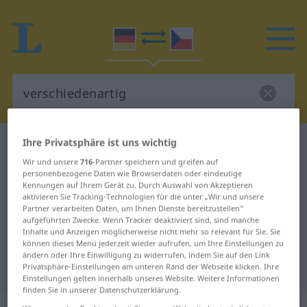
Ihre Privatsphäre ist uns wichtig
Deutsch-Tschechisch Wörterbuch
verschiedenartig
Wir und unsere
716
-Partner speichern und greifen auf
personenbezogene Daten wie Browserdaten oder eindeutige
Deutsch-Tschechisch Übersetzung
Kennungen auf Ihrem Gerät zu. Durch Auswahl von Akzeptieren
aktivieren Sie Tracking-Technologien für die unter „Wir und unsere
für "verschiedenartig"
Partner verarbeiten Daten, um Ihnen Dienste bereitzustellen“
aufgeführten Zwecke. Wenn Tracker deaktiviert sind, sind manche
Inhalte und Anzeigen möglicherweise nicht mehr so relevant für Sie. Sie
"verschiedenartig" Tschechisch
können dieses Menü jederzeit wieder aufrufen, um Ihre Einstellungen zu
ändern oder Ihre Einwilligung zu widerrufen, indem Sie auf den Link
Übersetzung
Privatsphäre-Einstellungen am unteren Rand der Webseite klicken. Ihre
Einstellungen gelten innerhalb unseres Website. Weitere Informationen
finden Sie in unserer Datenschutzerklärung.