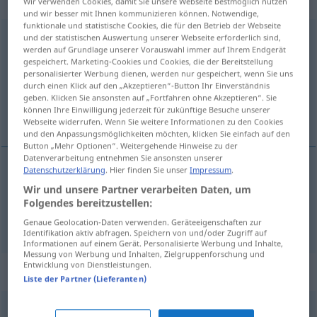
„verschiedenartig“
Wir verwenden Cookies, damit Sie unsere Webseite bestmöglich nutzen
und wir besser mit Ihnen kommunizieren können. Notwendige,
funktionale und statistische Cookies, die für den Betrieb der Webseite
verschiedenartig
und der statistischen Auswertung unserer Webseite erforderlich sind,
werden auf Grundlage unserer Vorauswahl immer auf Ihrem Endgerät
gespeichert. Marketing-Cookies und Cookies, die der Bereitstellung
Übersicht aller Übersetzungen
personalisierter Werbung dienen, werden nur gespeichert, wenn Sie uns
(Für mehr Details die Übersetzung anklicken/antippen)
durch einen Klick auf den „Akzeptieren“-Button Ihr Einverständnis
geben. Klicken Sie ansonsten auf „Fortfahren ohne Akzeptieren“. Sie
können Ihre Einwilligung jederzeit für zukünftige Besuche unserer
rozličný, rozmanitý
Webseite widerrufen. Wenn Sie weitere Informationen zu den Cookies
und den Anpassungsmöglichkeiten möchten, klicken Sie einfach auf den
Button „Mehr Optionen“. Weitergehende Hinweise zu der
Datenverarbeitung entnehmen Sie ansonsten unserer
Datenschutzerklärung
. Hier finden Sie unser
Impressum
.
rozličný
verschiedenartig
Wir und unsere Partner verarbeiten Daten, um
Folgendes bereitzustellen:
rozmanitý
verschiedenartig
Genaue Geolocation-Daten verwenden. Geräteeigenschaften zur
Identifikation aktiv abfragen. Speichern von und/oder Zugriff auf
Informationen auf einem Gerät. Personalisierte Werbung und Inhalte,
Messung von Werbung und Inhalten, Zielgruppenforschung und
Entwicklung von Dienstleistungen.
Synonyme für "verschiedenartig"
Liste der Partner (Lieferanten)