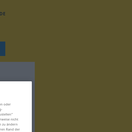
DE
en oder
g-
ustellen“
rweise nicht
en zu ändern
eren Rand der