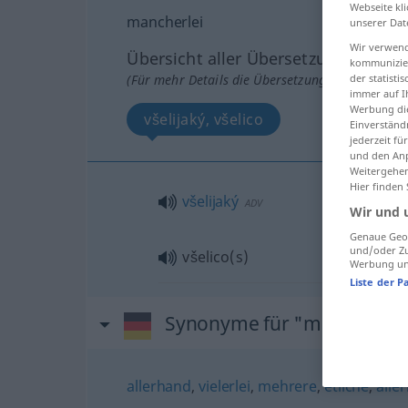
Webseite kli
mancherlei
unserer Dat
Wir verwend
Übersicht aller Übersetzungen
kommunizier
(Für mehr Details die Übersetzung anklicken/an
der statist
immer auf I
Werbung die
všelijaký, všelico
Einverständ
jederzeit f
und den Anp
Weitergehen
Hier finden
všelijaký
ADV
Wir und 
Genaue Geol
und/oder Zu
všelico(s)
Werbung und
Liste der P
Synonyme für "mancherlei
allerhand
,
vielerlei
,
mehrere
,
etliche
,
aller