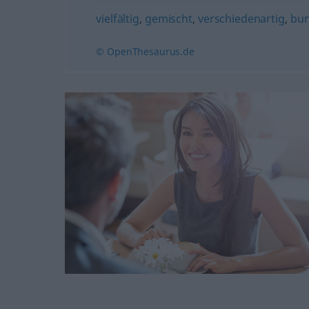
vielfältig
,
gemischt
,
verschiedenartig
,
bun
© OpenThesaurus.de