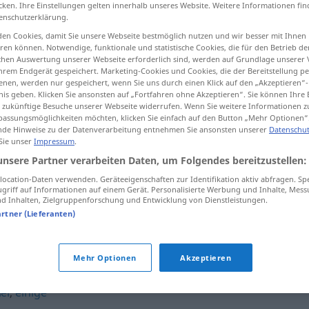
cken. Ihre Einstellungen gelten innerhalb unseres Website. Weitere Informationen fin
enschutzerklärung.
en Cookies, damit Sie unsere Webseite bestmöglich nutzen und wir besser mit Ihnen
en können. Notwendige, funktionale und statistische Cookies, die für den Betrieb d
tippen)
ischen Auswertung unserer Webseite erforderlich sind, werden auf Grundlage unserer
hrem Endgerät gespeichert. Marketing-Cookies und Cookies, die der Bereitstellung per
nen, werden nur gespeichert, wenn Sie uns durch einen Klick auf den „Akzeptieren“-
nis geben. Klicken Sie ansonsten auf „Fortfahren ohne Akzeptieren“. Sie können Ihre 
ür zukünftige Besuche unserer Webseite widerrufen. Wenn Sie weitere Informationen 
assungsmöglichkeiten möchten, klicken Sie einfach auf den Button „Mehr Optionen“
de Hinweise zu der Datenverarbeitung entnehmen Sie ansonsten unserer
Datenschut
 Sie unser
Impressum
.
mancherlei
unsere Partner verarbeiten Daten, um Folgendes bereitzustellen:
ocation-Daten verwenden. Geräteeigenschaften zur Identifikation aktiv abfragen. Sp
griff auf Informationen auf einem Gerät. Personalisierte Werbung und Inhalte, Mes
mancherlei
 Inhalten, Zielgruppenforschung und Entwicklung von Dienstleistungen.
artner (Lieferanten)
"
Mehr Optionen
Akzeptieren
lei
,
einige