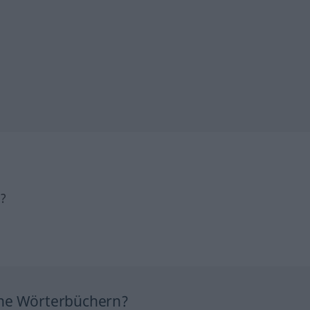
h?
ine Wörterbüchern?