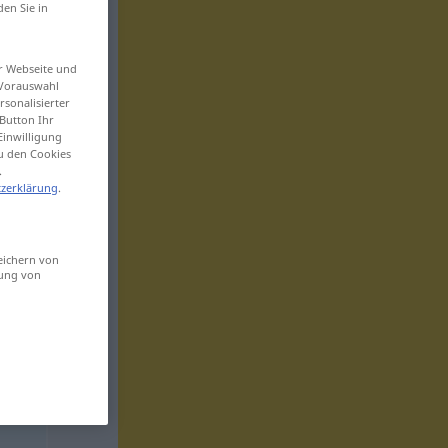
den Sie in
er Webseite und
 Vorauswahl
sonalisierter
Button Ihr
Einwilligung
zu den Cookies
.
zerklärung
.
eichern von
sung von