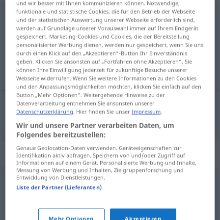
und wir besser mit Ihnen kommunizieren können. Notwendige,
funktionale und statistische Cookies, die für den Betrieb der Webseite
mannigfach
,
mannigfaltig
und der statistischen Auswertung unserer Webseite erforderlich sind,
werden auf Grundlage unserer Vorauswahl immer auf Ihrem Endgerät
Übersicht aller Übersetzungen
gespeichert. Marketing-Cookies und Cookies, die der Bereitstellung
personalisierter Werbung dienen, werden nur gespeichert, wenn Sie uns
(Für mehr Details die Übersetzung anklicken/antippen)
durch einen Klick auf den „Akzeptieren“-Button Ihr Einverständnis
geben. Klicken Sie ansonsten auf „Fortfahren ohne Akzeptieren“. Sie
rozmanitý
können Ihre Einwilligung jederzeit für zukünftige Besuche unserer
Webseite widerrufen. Wenn Sie weitere Informationen zu den Cookies
und den Anpassungsmöglichkeiten möchten, klicken Sie einfach auf den
Button „Mehr Optionen“. Weitergehende Hinweise zu der
Datenverarbeitung entnehmen Sie ansonsten unserer
Datenschutzerklärung
. Hier finden Sie unser
Impressum
.
rozmanitý
mannigfach
Wir und unsere Partner verarbeiten Daten, um
Folgendes bereitzustellen:
Genaue Geolocation-Daten verwenden. Geräteeigenschaften zur
Synonyme für "mannigfach"
Identifikation aktiv abfragen. Speichern von und/oder Zugriff auf
Informationen auf einem Gerät. Personalisierte Werbung und Inhalte,
Messung von Werbung und Inhalten, Zielgruppenforschung und
Entwicklung von Dienstleistungen.
mancherlei
,
vielfältig
,
gemischt
,
verschiedenartig
,
bunt
,
Liste der Partner (Lieferanten)
vielschichtig
Mehr Optionen
Akzeptieren