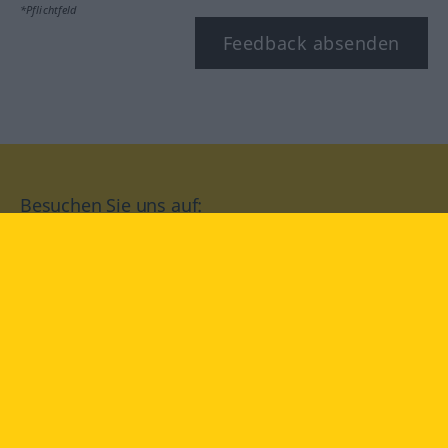
*Pflichtfeld
Feedback absenden
Besuchen Sie uns auf:
facebook
YouTube
Instagram
Langenscheidt
NUTZUNGSBEDINGUNGEN