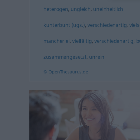
heterogen
,
ungleich
,
uneinheitlich
kunterbunt (ugs.)
,
verschiedenartig
,
viels
mancherlei
,
vielfältig
,
verschiedenartig
,
b
zusammengesetzt
,
unrein
© OpenThesaurus.de