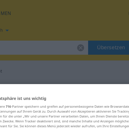
HMEN
ch
Übersetzen
t
ung für "gemischt"
atsphäre ist uns wichtig
etzung
sere
716
-Partner speichern und greifen auf personenbezogene Daten wie Browserdat
Kennungen auf Ihrem Gerät zu. Durch Auswahl von Akzeptieren aktivieren Sie Trackin
n für die unter „Wir und unsere Partner verarbeiten Daten, um Ihnen Dienste bereitz
n Zwecke. Wenn Tracker deaktiviert sind, sind manche Inhalte und Anzeigen mögliche
evant für Sie. Sie können dieses Menü jederzeit wieder aufrufen, um Ihre Einstellung