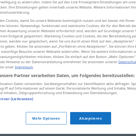
inwilligung zu widerrufen, indem Sie auf den Link Privatsphäre-Einstellungen am unt
cken. Ihre Einstellungen gelten innerhalb unseres Website. Weitere Informationen fin
enschutzerklärung.
en Cookies, damit Sie unsere Webseite bestmöglich nutzen und wir besser mit Ihnen
en können. Notwendige, funktionale und statistische Cookies, die für den Betrieb d
tippen)
ischen Auswertung unserer Webseite erforderlich sind, werden auf Grundlage unserer
hrem Endgerät gespeichert. Marketing-Cookies und Cookies, die der Bereitstellung per
nen, werden nur gespeichert, wenn Sie uns durch einen Klick auf den „Akzeptieren“-
nis geben. Klicken Sie ansonsten auf „Fortfahren ohne Akzeptieren“. Sie können Ihre 
ür zukünftige Besuche unserer Webseite widerrufen. Wenn Sie weitere Informationen 
assungsmöglichkeiten möchten, klicken Sie einfach auf den Button „Mehr Optionen“
de Hinweise zu der Datenverarbeitung entnehmen Sie ansonsten unserer
Datenschut
gemischt
 Sie unser
Impressum
.
unsere Partner verarbeiten Daten, um Folgendes bereitzustellen:
ocation-Daten verwenden. Geräteeigenschaften zur Identifikation aktiv abfragen. Sp
gemischt
GASTR
griff auf Informationen auf einem Gerät. Personalisierte Werbung und Inhalte, Mes
 Inhalten, Zielgruppenforschung und Entwicklung von Dienstleistungen.
artner (Lieferanten)
Mehr Optionen
Akzeptieren