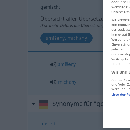
oder Ihre E
gemischt
Webseite kli
unserer Dat
Übersicht aller Übersetzungen
Wir verwend
kommunizier
(Für mehr Details die Übersetzung anklicken/an
der statist
immer auf I
smíšený, míchaný
Werbung die
Einverständ
jederzeit f
und den Anp
Weitergehen
smíšený
Hier finden
Wir und 
Genaue Geol
míchaný
und/oder Zu
Werbung und
Liste der P
Synonyme für "gemischt"
meliert