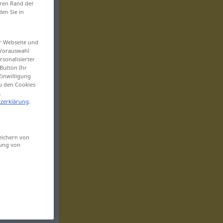
eren Rand der
den Sie in
er Webseite und
 Vorauswahl
sonalisierter
Button Ihr
Einwilligung
zu den Cookies
.
zerklärung
.
eichern von
sung von