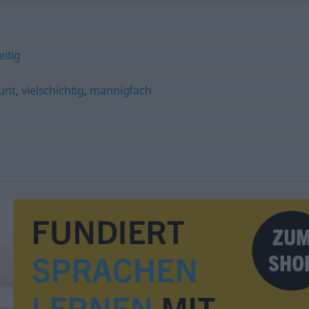
eitig
unt
,
vielschichtig
,
mannigfach