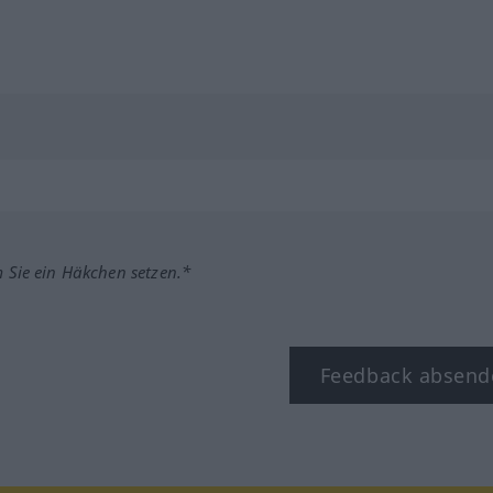
m Sie ein Häkchen setzen.*
Feedback absend