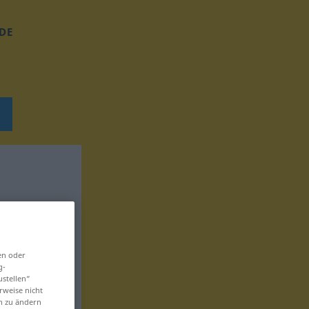
DE
en oder
g-
ustellen“
rweise nicht
en zu ändern