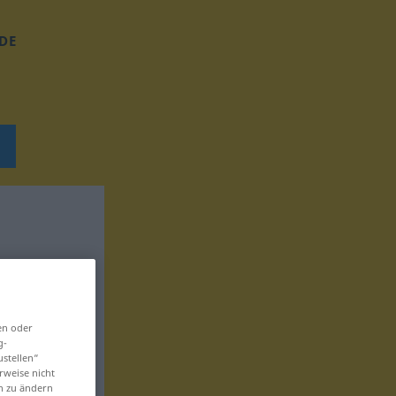
DE
en oder
g-
ustellen“
rweise nicht
en zu ändern