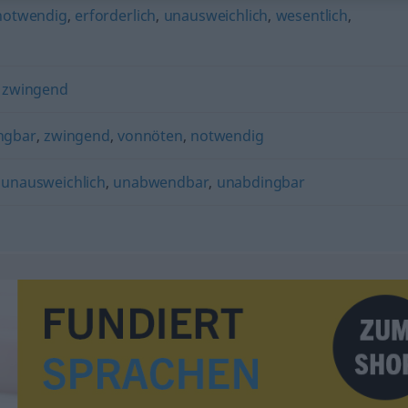
notwendig
,
erforderlich
,
unausweichlich
,
wesentlich
,
,
zwingend
ngbar
,
zwingend
,
vonnöten
,
notwendig
,
unausweichlich
,
unabwendbar
,
unabdingbar