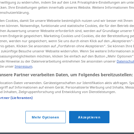
inwilligung zu widerrufen, indem Sie auf den Link Privatsphäre-Einstellungen am unt
cken. Ihre Einstellungen gelten innerhalb unseres Website. Weitere Informationen fin
enschutzerklärung.
en Cookies, damit Sie unsere Webseite bestmöglich nutzen und wir besser mit Ihnen
tippen)
en können. Notwendige, funktionale und statistische Cookies, die für den Betrieb d
ischen Auswertung unserer Webseite erforderlich sind, werden auf Grundlage unserer
hrem Endgerät gespeichert. Marketing-Cookies und Cookies, die der Bereitstellung per
nen, werden nur gespeichert, wenn Sie uns durch einen Klick auf den „Akzeptieren“-
nis geben. Klicken Sie ansonsten auf „Fortfahren ohne Akzeptieren“. Sie können Ihre 
ür zukünftige Besuche unserer Webseite widerrufen. Wenn Sie weitere Informationen 
assungsmöglichkeiten möchten, klicken Sie einfach auf den Button „Mehr Optionen“
de Hinweise zu der Datenverarbeitung entnehmen Sie ansonsten unserer
Datenschut
unvermeidlich
 Sie unser
Impressum
.
unsere Partner verarbeiten Daten, um Folgendes bereitzustellen:
ocation-Daten verwenden. Geräteeigenschaften zur Identifikation aktiv abfragen. Sp
ich"
griff auf Informationen auf einem Gerät. Personalisierte Werbung und Inhalte, Mes
 Inhalten, Zielgruppenforschung und Entwicklung von Dienstleistungen.
artner (Lieferanten)
Mehr Optionen
Akzeptieren
otorisch (ugs., ironisch)