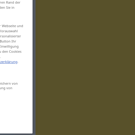
eren Rand der
den Sie in
er Webseite und
 Vorauswahl
sonalisierter
Button Ihr
Einwilligung
zu den Cookies
.
zerklärung
.
eichern von
sung von