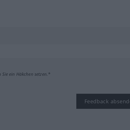
m Sie ein Häkchen setzen.*
Feedback absend