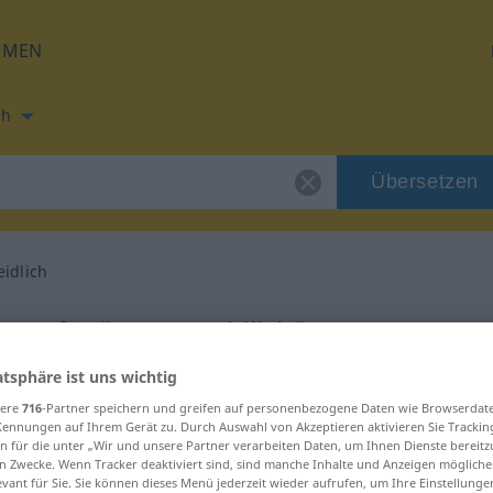
HMEN
ch
Übersetzen
idlich
ung für "unvermeidlich"
atsphäre ist uns wichtig
bersetzung
sere
716
-Partner speichern und greifen auf personenbezogene Daten wie Browserdat
Kennungen auf Ihrem Gerät zu. Durch Auswahl von Akzeptieren aktivieren Sie Trackin
n für die unter „Wir und unsere Partner verarbeiten Daten, um Ihnen Dienste bereitz
n Zwecke. Wenn Tracker deaktiviert sind, sind manche Inhalte und Anzeigen mögliche
evant für Sie. Sie können dieses Menü jederzeit wieder aufrufen, um Ihre Einstellung