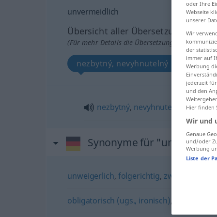
oder Ihre E
unvermeidlich
Webseite kli
unserer Dat
Übersicht aller Übersetzungen
Wir verwend
(Für mehr Details die Übersetzung anklicken/an
kommunizier
der statist
immer auf I
nezbytný, nevyhnutelný
Werbung die
Einverständ
jederzeit f
und den Anp
Weitergehen
nezbytný
,
nevyhnutelný
Hier finden
Wir und 
Genaue Geol
Synonyme für "unvermeidl
und/oder Zu
Werbung und
Liste der P
unweigerlich
,
folgerichtig
,
zwangsläufig
obligatorisch (ugs., ironisch)
,
gewohnt
,
n