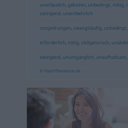
unerlässlich
,
geboten
,
unbedingt
,
nötig
,
zwingend
,
unentbehrlich
notgedrungen
,
zwangsläufig
,
unbedingt
erforderlich
,
nötig
,
obligatorisch
,
unabdi
zwingend
,
unumgänglich
,
unaufhaltsam
© OpenThesaurus.de