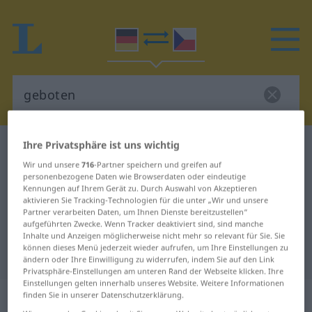
Ihre Privatsphäre ist uns wichtig
Deutsch-Tschechisch Wörterbuch
geboten
Wir und unsere
716
-Partner speichern und greifen auf
Deutsch-Tschechisch Übersetzung
personenbezogene Daten wie Browserdaten oder eindeutige
für "geboten"
Kennungen auf Ihrem Gerät zu. Durch Auswahl von Akzeptieren
aktivieren Sie Tracking-Technologien für die unter „Wir und unsere
Partner verarbeiten Daten, um Ihnen Dienste bereitzustellen“
aufgeführten Zwecke. Wenn Tracker deaktiviert sind, sind manche
"geboten" Tschechisch
Inhalte und Anzeigen möglicherweise nicht mehr so relevant für Sie. Sie
können dieses Menü jederzeit wieder aufrufen, um Ihre Einstellungen zu
Übersetzung
ändern oder Ihre Einwilligung zu widerrufen, indem Sie auf den Link
Privatsphäre-Einstellungen am unteren Rand der Webseite klicken. Ihre
Einstellungen gelten innerhalb unseres Website. Weitere Informationen
„geboten“
finden Sie in unserer Datenschutzerklärung.