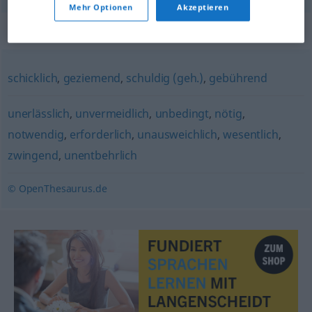
Mehr Optionen
Akzeptieren
Synonyme für "geboten"
schicklich
,
geziemend
,
schuldig (geh.)
,
gebührend
unerlässlich
,
unvermeidlich
,
unbedingt
,
nötig
,
notwendig
,
erforderlich
,
unausweichlich
,
wesentlich
,
zwingend
,
unentbehrlich
© OpenThesaurus.de