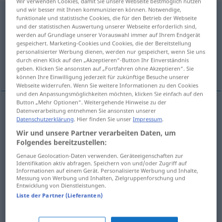
Wir verwenden Cookies, damit Sie unsere Webseite bestmöglich nutzen
und wir besser mit Ihnen kommunizieren können. Notwendige,
geboten
<
p/perf
>
funktionale und statistische Cookies, die für den Betrieb der Webseite
und der statistischen Auswertung unserer Webseite erforderlich sind,
Übersicht aller Übersetzungen
werden auf Grundlage unserer Vorauswahl immer auf Ihrem Endgerät
gespeichert. Marketing-Cookies und Cookies, die der Bereitstellung
(Für mehr Details die Übersetzung anklicken/antippen)
personalisierter Werbung dienen, werden nur gespeichert, wenn Sie uns
durch einen Klick auf den „Akzeptieren“-Button Ihr Einverständnis
je třeba opatrnosti
geben. Klicken Sie ansonsten auf „Fortfahren ohne Akzeptieren“. Sie
können Ihre Einwilligung jederzeit für zukünftige Besuche unserer
Webseite widerrufen. Wenn Sie weitere Informationen zu den Cookies
und den Anpassungsmöglichkeiten möchten, klicken Sie einfach auf den
Button „Mehr Optionen“. Weitergehende Hinweise zu der
Datenverarbeitung entnehmen Sie ansonsten unserer
bieten
geboten → siehe „
“
Datenschutzerklärung
. Hier finden Sie unser
Impressum
.
Wir und unsere Partner verarbeiten Daten, um
gebieten
geboten → siehe „
“
Folgendes bereitzustellen:
Genaue Geolocation-Daten verwenden. Geräteeigenschaften zur
Identifikation aktiv abfragen. Speichern von und/oder Zugriff auf
Beispiele
Informationen auf einem Gerät. Personalisierte Werbung und Inhalte,
Messung von Werbung und Inhalten, Zielgruppenforschung und
Vorsicht
ist geboten
Entwicklung von Dienstleistungen.
Liste der Partner (Lieferanten)
je
třeba
opatrnosti