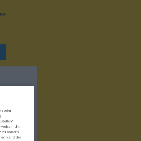
DE
en oder
g-
ustellen“
rweise nicht
en zu ändern
eren Rand der