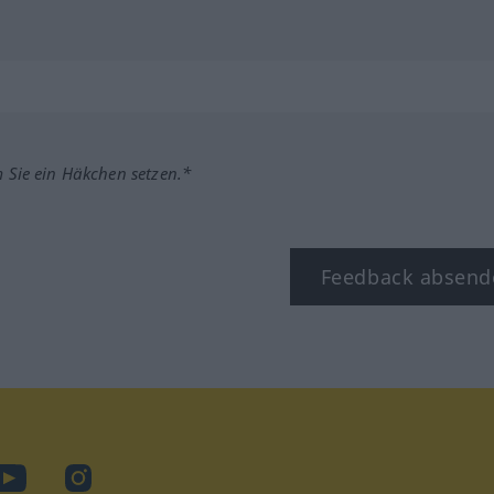
m Sie ein Häkchen setzen.*
Feedback absend
ook
YouTube
Instagram