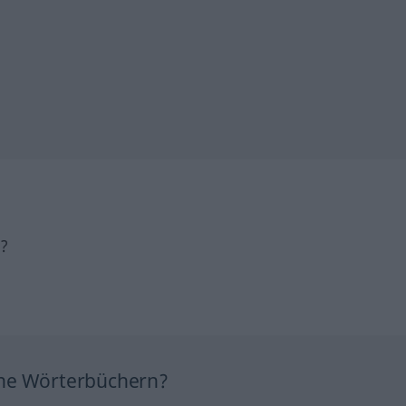
h?
ine Wörterbüchern?