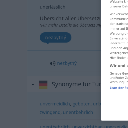
Webseite kli
unerlässlich
unserer Dat
Wir verwend
Übersicht aller Übersetzungen
kommunizier
der statist
(Für mehr Details die Übersetzung anklicken/an
immer auf I
Werbung die
nezbytný
Einverständ
jederzeit f
und den Anp
Weitergehen
Hier finden
nezbytný
Wir und 
Genaue Geol
und/oder Zu
Werbung und
Synonyme für "unerlässlic
Liste der P
unvermeidlich
,
geboten
,
unbedingt
,
nöti
zwingend
,
unentbehrlich
unentbehrlich
,
unverzichtbar
,
unersetzli