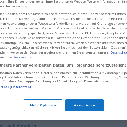
cken. Ihre Einstellungen gelten innerhalb unseres Website. Weitere Informationen fin
enschutzerklärung.
en Cookies, damit Sie unsere Webseite bestmöglich nutzen und wir besser mit Ihnen
en können. Notwendige, funktionale und statistische Cookies, die für den Betrieb d
ischen Auswertung unserer Webseite erforderlich sind, werden auf Grundlage unserer
tippen)
hrem Endgerät gespeichert. Marketing-Cookies und Cookies, die der Bereitstellung per
nen, werden nur gespeichert, wenn Sie uns durch einen Klick auf den „Akzeptieren“-
nis geben. Klicken Sie ansonsten auf „Fortfahren ohne Akzeptieren“. Sie können Ihre 
ür zukünftige Besuche unserer Webseite widerrufen. Wenn Sie weitere Informationen 
assungsmöglichkeiten möchten, klicken Sie einfach auf den Button „Mehr Optionen“
de Hinweise zu der Datenverarbeitung entnehmen Sie ansonsten unserer
Datenschut
 Sie unser
Impressum
.
unerlässlich
unsere Partner verarbeiten Daten, um Folgendes bereitzustellen:
ocation-Daten verwenden. Geräteeigenschaften zur Identifikation aktiv abfragen. Sp
griff auf Informationen auf einem Gerät. Personalisierte Werbung und Inhalte, Mes
 Inhalten, Zielgruppenforschung und Entwicklung von Dienstleistungen.
h"
artner (Lieferanten)
g
,
notwendig
,
erforderlich
,
unausweichlich
,
wesentlich
,
Mehr Optionen
Akzeptieren
ch
,
unabkömmlich