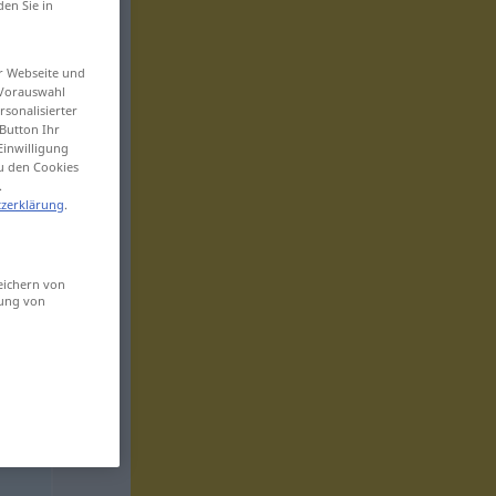
den Sie in
er Webseite und
 Vorauswahl
sonalisierter
Button Ihr
Einwilligung
zu den Cookies
.
zerklärung
.
eichern von
sung von