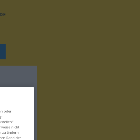
DE
en oder
g-
ustellen“
rweise nicht
en zu ändern
eren Rand der