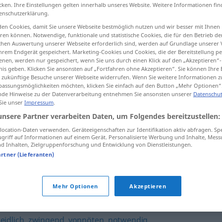
cken. Ihre Einstellungen gelten innerhalb unseres Website. Weitere Informationen fin
enschutzerklärung.
en Cookies, damit Sie unsere Webseite bestmöglich nutzen und wir besser mit Ihnen
en können. Notwendige, funktionale und statistische Cookies, die für den Betrieb d
tippen)
ischen Auswertung unserer Webseite erforderlich sind, werden auf Grundlage unserer
hrem Endgerät gespeichert. Marketing-Cookies und Cookies, die der Bereitstellung per
nen, werden nur gespeichert, wenn Sie uns durch einen Klick auf den „Akzeptieren“-
nis geben. Klicken Sie ansonsten auf „Fortfahren ohne Akzeptieren“. Sie können Ihre 
ür zukünftige Besuche unserer Webseite widerrufen. Wenn Sie weitere Informationen 
assungsmöglichkeiten möchten, klicken Sie einfach auf den Button „Mehr Optionen“
de Hinweise zu der Datenverarbeitung entnehmen Sie ansonsten unserer
Datenschut
 Sie unser
Impressum
.
unabdingbar
unsere Partner verarbeiten Daten, um Folgendes bereitzustellen:
ocation-Daten verwenden. Geräteeigenschaften zur Identifikation aktiv abfragen. Sp
griff auf Informationen auf einem Gerät. Personalisierte Werbung und Inhalte, Mes
ar"
 Inhalten, Zielgruppenforschung und Entwicklung von Dienstleistungen.
artner (Lieferanten)
unentbehrlich
,
zwingend
,
(unbedingt) notwendig
,
(ein)
Mehr Optionen
Akzeptieren
idlich
,
zwingend
,
vonnöten
,
notwendig