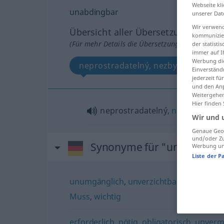
Webseite kli
unabdingbar
unserer Dat
Wir verwend
Übersicht aller Übersetzungen
kommunizier
(Für mehr Details die Übersetzung anklicken/an
der statist
immer auf I
Werbung die
neprostradatelný, nezbytný
Einverständ
jederzeit f
und den Anp
Weitergehen
Hier finden
neprostradatelný,
nezbytný
Wir und 
Genaue Geol
und/oder Zu
Synonyme für "unabdingb
Werbung und
Liste der P
unumgänglich
,
unverzichtbar
,
vonnöten
,
Muss
,
wichtig
erforderlich
,
nötig
,
obligatorisch
,
unverme