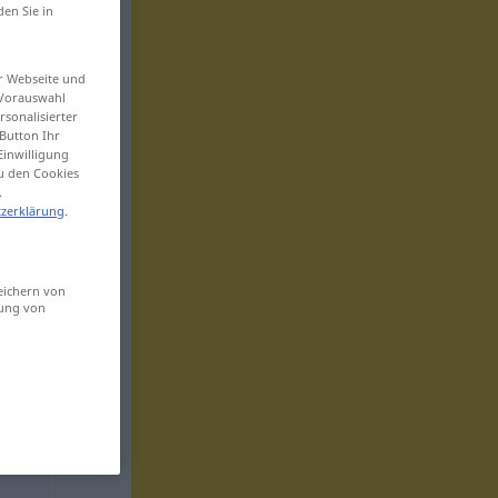
den Sie in
er Webseite und
 Vorauswahl
sonalisierter
Button Ihr
Einwilligung
zu den Cookies
.
zerklärung
.
eichern von
sung von