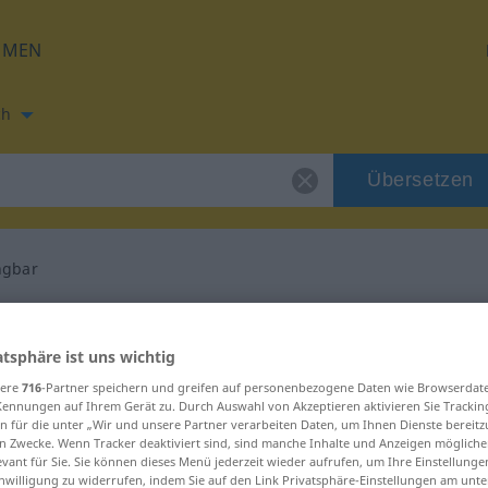
HMEN
ch
Übersetzen
ngbar
ung für "unabdingbar"
atsphäre ist uns wichtig
ersetzung
sere
716
-Partner speichern und greifen auf personenbezogene Daten wie Browserdat
Kennungen auf Ihrem Gerät zu. Durch Auswahl von Akzeptieren aktivieren Sie Trackin
n für die unter „Wir und unsere Partner verarbeiten Daten, um Ihnen Dienste bereitz
n Zwecke. Wenn Tracker deaktiviert sind, sind manche Inhalte und Anzeigen mögliche
evant für Sie. Sie können dieses Menü jederzeit wieder aufrufen, um Ihre Einstellung
inwilligung zu widerrufen, indem Sie auf den Link Privatsphäre-Einstellungen am unt