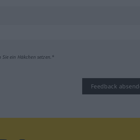
m Sie ein Häkchen setzen.*
Feedback absend