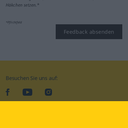
Häkchen setzen.*
*Pflichtfeld
Feedback absenden
Besuchen Sie uns auf:
facebook
YouTube
Instagram
Langenscheidt