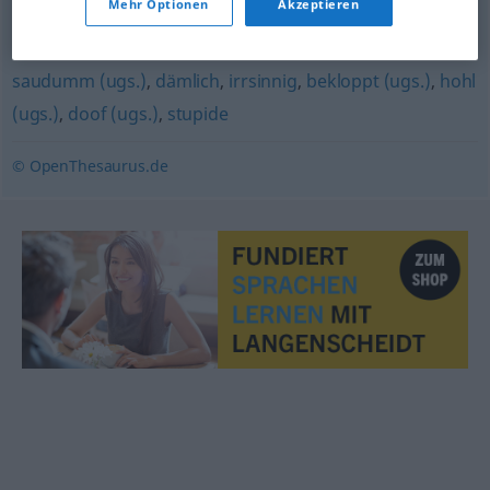
Mehr Optionen
Akzeptieren
idiotisch
,
(geistig) minderbemittelt
,
strohdumm
,
(geistig)
beschränkt
,
(total) Banane (sein) (ugs.)
,
stockdumm
,
saudumm (ugs.)
,
dämlich
,
irrsinnig
,
bekloppt (ugs.)
,
hohl
(ugs.)
,
doof (ugs.)
,
stupide
© OpenThesaurus.de