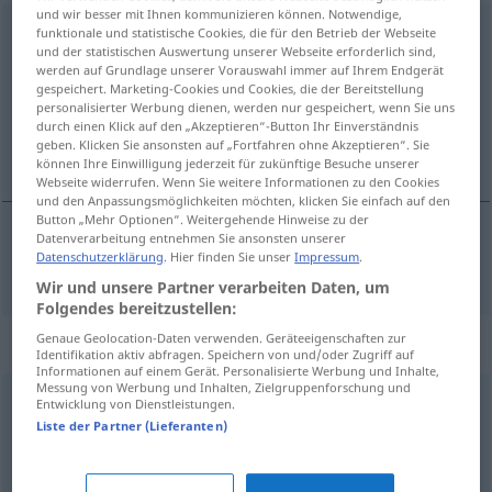
und wir besser mit Ihnen kommunizieren können. Notwendige,
unterbelichtet
funktionale und statistische Cookies, die für den Betrieb der Webseite
und der statistischen Auswertung unserer Webseite erforderlich sind,
werden auf Grundlage unserer Vorauswahl immer auf Ihrem Endgerät
Übersicht aller Übersetzungen
gespeichert. Marketing-Cookies und Cookies, die der Bereitstellung
(Für mehr Details die Übersetzung anklicken/antippen)
personalisierter Werbung dienen, werden nur gespeichert, wenn Sie uns
durch einen Klick auf den „Akzeptieren“-Button Ihr Einverständnis
geben. Klicken Sie ansonsten auf „Fortfahren ohne Akzeptieren“. Sie
podexponovaný
können Ihre Einwilligung jederzeit für zukünftige Besuche unserer
Webseite widerrufen. Wenn Sie weitere Informationen zu den Cookies
und den Anpassungsmöglichkeiten möchten, klicken Sie einfach auf den
Button „Mehr Optionen“. Weitergehende Hinweise zu der
Datenverarbeitung entnehmen Sie ansonsten unserer
Datenschutzerklärung
. Hier finden Sie unser
Impressum
.
podexponovaný
unterbelichtet
FOTO
Wir und unsere Partner verarbeiten Daten, um
Folgendes bereitzustellen:
Synonyme für "unterbelichtet"
Genaue Geolocation-Daten verwenden. Geräteeigenschaften zur
Identifikation aktiv abfragen. Speichern von und/oder Zugriff auf
Informationen auf einem Gerät. Personalisierte Werbung und Inhalte,
Messung von Werbung und Inhalten, Zielgruppenforschung und
Entwicklung von Dienstleistungen.
unterentwickelt
,
zurückgeblieben
Liste der Partner (Lieferanten)
bescheuert (ugs.)
,
dumm (Hauptform)
,
beknackt (ugs.)
,