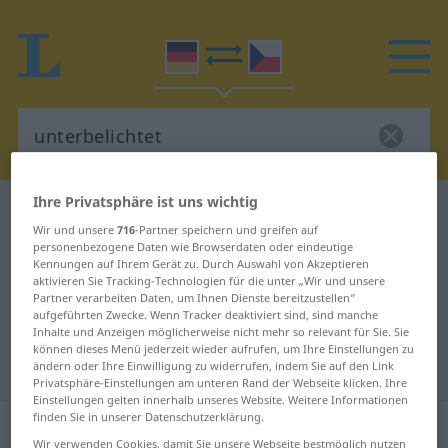
Ihre Privatsphäre ist uns wichtig
Deutsch-Tschechisch Wörterbuch
unterbelichtet
Wir und unsere
716
-Partner speichern und greifen auf
Deutsch-Tschechisch Übersetzung
personenbezogene Daten wie Browserdaten oder eindeutige
Kennungen auf Ihrem Gerät zu. Durch Auswahl von Akzeptieren
für "unterbelichtet"
aktivieren Sie Tracking-Technologien für die unter „Wir und unsere
Partner verarbeiten Daten, um Ihnen Dienste bereitzustellen“
aufgeführten Zwecke. Wenn Tracker deaktiviert sind, sind manche
"unterbelichtet" Tschechisch
Inhalte und Anzeigen möglicherweise nicht mehr so relevant für Sie. Sie
können dieses Menü jederzeit wieder aufrufen, um Ihre Einstellungen zu
Übersetzung
ändern oder Ihre Einwilligung zu widerrufen, indem Sie auf den Link
Privatsphäre-Einstellungen am unteren Rand der Webseite klicken. Ihre
Einstellungen gelten innerhalb unseres Website. Weitere Informationen
finden Sie in unserer Datenschutzerklärung.
„unterbelichtet“
Wir verwenden Cookies, damit Sie unsere Webseite bestmöglich nutzen