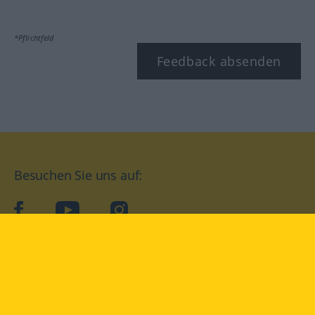
*Pflichtfeld
Feedback absenden
Besuchen Sie uns auf:
facebook
YouTube
Instagram
Langenscheidt