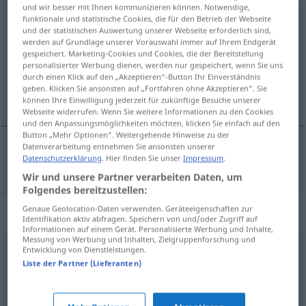
und wir besser mit Ihnen kommunizieren können. Notwendige,
saudumm
funktionale und statistische Cookies, die für den Betrieb der Webseite
POP
und der statistischen Auswertung unserer Webseite erforderlich sind,
werden auf Grundlage unserer Vorauswahl immer auf Ihrem Endgerät
Übersicht aller Übersetzungen
gespeichert. Marketing-Cookies und Cookies, die der Bereitstellung
(Für mehr Details die Übersetzung anklicken/antippen)
personalisierter Werbung dienen, werden nur gespeichert, wenn Sie uns
durch einen Klick auf den „Akzeptieren“-Button Ihr Einverständnis
geben. Klicken Sie ansonsten auf „Fortfahren ohne Akzeptieren“. Sie
hloupý až bučí, strašnĕ blbý
können Ihre Einwilligung jederzeit für zukünftige Besuche unserer
Webseite widerrufen. Wenn Sie weitere Informationen zu den Cookies
und den Anpassungsmöglichkeiten möchten, klicken Sie einfach auf den
Button „Mehr Optionen“. Weitergehende Hinweise zu der
Datenverarbeitung entnehmen Sie ansonsten unserer
Datenschutzerklärung
. Hier finden Sie unser
Impressum
.
hloupý
až
bučí, strašnĕ
blbý
saudumm
Wir und unsere Partner verarbeiten Daten, um
Folgendes bereitzustellen:
Genaue Geolocation-Daten verwenden. Geräteeigenschaften zur
Synonyme für "saudumm"
Identifikation aktiv abfragen. Speichern von und/oder Zugriff auf
Informationen auf einem Gerät. Personalisierte Werbung und Inhalte,
Messung von Werbung und Inhalten, Zielgruppenforschung und
Entwicklung von Dienstleistungen.
bescheuert (ugs.)
,
dumm (Hauptform)
,
beknackt (ugs.)
,
Liste der Partner (Lieferanten)
idiotisch
,
(geistig) minderbemittelt
,
strohdumm
,
(geistig)
beschränkt
,
(total) Banane (sein) (ugs.)
,
stockdumm
,