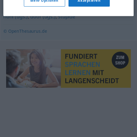
Mehr Optionen
Akzeptieren
dämlich
,
unterbelichtet (ugs.)
,
irrsinnig
,
bekloppt (ugs.)
,
hohl (ugs.)
,
doof (ugs.)
,
stupide
© OpenThesaurus.de