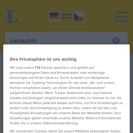
Ihre Privatsphäre ist uns wichtig
Deutsch-Tschechisch Wörterbuch
saudumm
Wir und unsere
716
-Partner speichern und greifen auf
Deutsch-Tschechisch Übersetzung
personenbezogene Daten wie Browserdaten oder eindeutige
Kennungen auf Ihrem Gerät zu. Durch Auswahl von Akzeptieren
für "saudumm"
aktivieren Sie Tracking-Technologien für die unter „Wir und unsere
Partner verarbeiten Daten, um Ihnen Dienste bereitzustellen“
aufgeführten Zwecke. Wenn Tracker deaktiviert sind, sind manche
Inhalte und Anzeigen möglicherweise nicht mehr so relevant für Sie. Sie
"saudumm" Tschechisch
können dieses Menü jederzeit wieder aufrufen, um Ihre Einstellungen zu
Übersetzung
ändern oder Ihre Einwilligung zu widerrufen, indem Sie auf den Link
Privatsphäre-Einstellungen am unteren Rand der Webseite klicken. Ihre
Einstellungen gelten innerhalb unseres Website. Weitere Informationen
finden Sie in unserer Datenschutzerklärung.
„saudumm“
Wir verwenden Cookies, damit Sie unsere Webseite bestmöglich nutzen