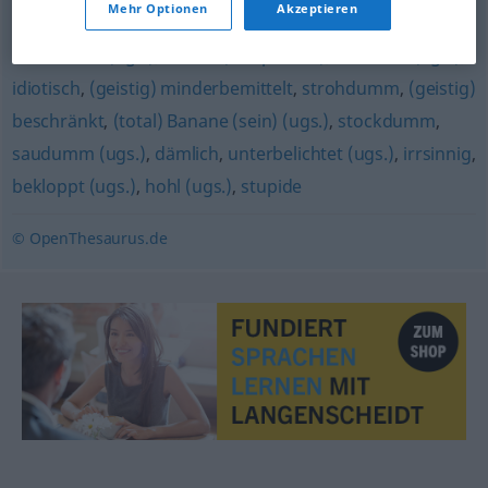
bescheuert (derb)
,
beschränkt (ugs.)
,
dümmlich
Mehr Optionen
Akzeptieren
bescheuert (ugs.)
,
dumm (Hauptform)
,
beknackt (ugs.)
,
idiotisch
,
(geistig) minderbemittelt
,
strohdumm
,
(geistig)
beschränkt
,
(total) Banane (sein) (ugs.)
,
stockdumm
,
saudumm (ugs.)
,
dämlich
,
unterbelichtet (ugs.)
,
irrsinnig
,
bekloppt (ugs.)
,
hohl (ugs.)
,
stupide
© OpenThesaurus.de