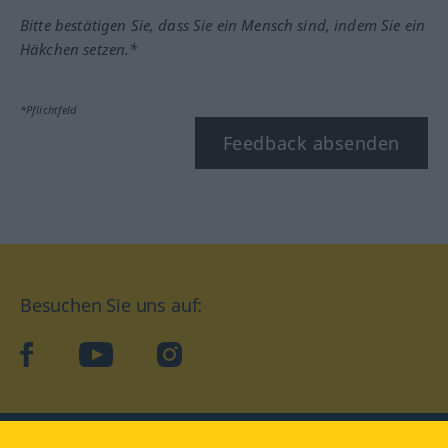
Bitte bestätigen Sie, dass Sie ein Mensch sind, indem Sie ein
Häkchen setzen.*
*Pflichtfeld
Feedback absenden
Besuchen Sie uns auf:
facebook
YouTube
Instagram