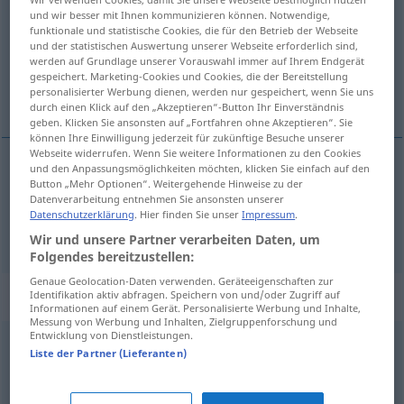
und wir besser mit Ihnen kommunizieren können. Notwendige,
funktionale und statistische Cookies, die für den Betrieb der Webseite
Übersicht aller Übersetzungen
und der statistischen Auswertung unserer Webseite erforderlich sind,
(Für mehr Details die Übersetzung anklicken/antippen)
werden auf Grundlage unserer Vorauswahl immer auf Ihrem Endgerät
gespeichert. Marketing-Cookies und Cookies, die der Bereitstellung
personalisierter Werbung dienen, werden nur gespeichert, wenn Sie uns
pitomý, nudný
durch einen Klick auf den „Akzeptieren“-Button Ihr Einverständnis
geben. Klicken Sie ansonsten auf „Fortfahren ohne Akzeptieren“. Sie
können Ihre Einwilligung jederzeit für zukünftige Besuche unserer
Webseite widerrufen. Wenn Sie weitere Informationen zu den Cookies
und den Anpassungsmöglichkeiten möchten, klicken Sie einfach auf den
Button „Mehr Optionen“. Weitergehende Hinweise zu der
pitomý
doof
Datenverarbeitung entnehmen Sie ansonsten unserer
Datenschutzerklärung
. Hier finden Sie unser
Impressum
.
nudný
doof
langweilig
UMG
Wir und unsere Partner verarbeiten Daten, um
Folgendes bereitzustellen:
Genaue Geolocation-Daten verwenden. Geräteeigenschaften zur
Synonyme für "doof"
Identifikation aktiv abfragen. Speichern von und/oder Zugriff auf
Informationen auf einem Gerät. Personalisierte Werbung und Inhalte,
Messung von Werbung und Inhalten, Zielgruppenforschung und
Entwicklung von Dienstleistungen.
Liste der Partner (Lieferanten)
ätzend (ugs.)
,
Kacke (derb)
,
lahm (ugs.)