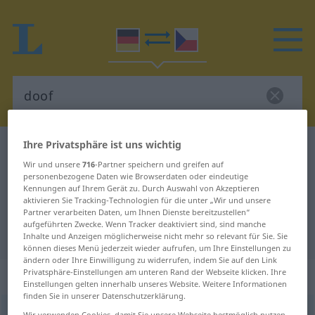
Ihre Privatsphäre ist uns wichtig
Deutsch-Tschechisch Wörterbuch
doof
Wir und unsere
716
-Partner speichern und greifen auf
Deutsch-Tschechisch Übersetzung
personenbezogene Daten wie Browserdaten oder eindeutige
Kennungen auf Ihrem Gerät zu. Durch Auswahl von Akzeptieren
für "doof"
aktivieren Sie Tracking-Technologien für die unter „Wir und unsere
Partner verarbeiten Daten, um Ihnen Dienste bereitzustellen“
aufgeführten Zwecke. Wenn Tracker deaktiviert sind, sind manche
"doof" Tschechisch Übersetzung
Inhalte und Anzeigen möglicherweise nicht mehr so relevant für Sie. Sie
können dieses Menü jederzeit wieder aufrufen, um Ihre Einstellungen zu
ändern oder Ihre Einwilligung zu widerrufen, indem Sie auf den Link
Privatsphäre-Einstellungen am unteren Rand der Webseite klicken. Ihre
„doof“
Einstellungen gelten innerhalb unseres Website. Weitere Informationen
finden Sie in unserer Datenschutzerklärung.
doof
UMG
Wir verwenden Cookies, damit Sie unsere Webseite bestmöglich nutzen