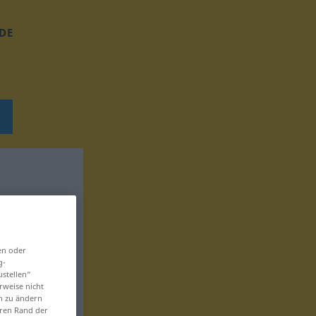
DE
en oder
g-
ustellen“
rweise nicht
en zu ändern
eren Rand der