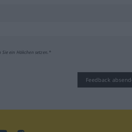
m Sie ein Häkchen setzen.*
Feedback absend