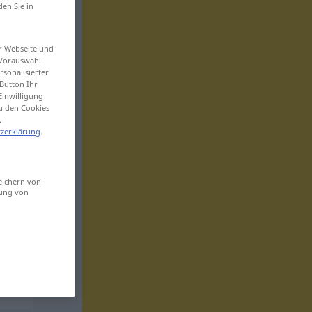
den Sie in
er Webseite und
 Vorauswahl
sonalisierter
Button Ihr
Einwilligung
zu den Cookies
.
zerklärung
.
eichern von
sung von