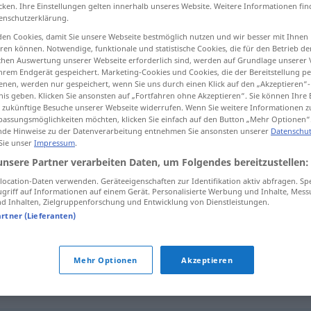
cken. Ihre Einstellungen gelten innerhalb unseres Website. Weitere Informationen fin
enschutzerklärung.
en Cookies, damit Sie unsere Webseite bestmöglich nutzen und wir besser mit Ihnen
en können. Notwendige, funktionale und statistische Cookies, die für den Betrieb d
tippen)
ischen Auswertung unserer Webseite erforderlich sind, werden auf Grundlage unserer
hrem Endgerät gespeichert. Marketing-Cookies und Cookies, die der Bereitstellung per
nen, werden nur gespeichert, wenn Sie uns durch einen Klick auf den „Akzeptieren“-
nis geben. Klicken Sie ansonsten auf „Fortfahren ohne Akzeptieren“. Sie können Ihre 
ür zukünftige Besuche unserer Webseite widerrufen. Wenn Sie weitere Informationen 
assungsmöglichkeiten möchten, klicken Sie einfach auf den Button „Mehr Optionen“
de Hinweise zu der Datenverarbeitung entnehmen Sie ansonsten unserer
Datenschut
 Sie unser
Impressum
.
unterentwickelt
körperlich, geistig
unsere Partner verarbeiten Daten, um Folgendes bereitzustellen:
ocation-Daten verwenden. Geräteeigenschaften zur Identifikation aktiv abfragen. Sp
griff auf Informationen auf einem Gerät. Personalisierte Werbung und Inhalte, Mes
unterentwickelt
wirtschaftlich
 Inhalten, Zielgruppenforschung und Entwicklung von Dienstleistungen.
artner (Lieferanten)
unterentwickelt
Land
Mehr Optionen
Akzeptieren
kelt"