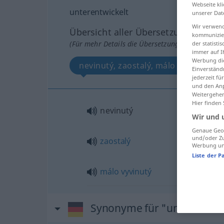
Webseite kli
unterentwickelt
unserer Dat
Wir verwend
Übersicht aller Übersetzungen
kommunizier
(Für mehr Details die Übersetzung anklicken/an
der statist
immer auf I
Werbung die
nevinutý, zaostalý, málo vyvinutý
Einverständ
jederzeit f
und den Anp
Weitergehen
Hier finden
nevinutý
Wir und 
Genaue Geol
und/oder Zu
zaostalý
Werbung und
Liste der P
málo
vyvinutý
Synonyme für "unterentwic