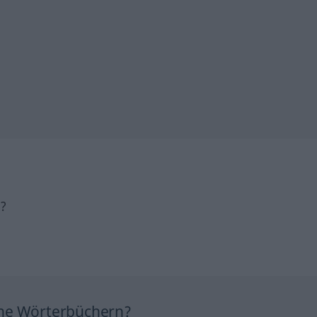
h?
ine Wörterbüchern?