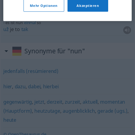
nun
denn!
Mehr Optionen
Akzeptieren
nuž(e)!
es ist nun
einmal
so
už
je to
tak
Synonyme für "nun"
jedenfalls (resümierend)
hier
,
dazu
,
dabei
,
hierbei
gegenwärtig
,
jetzt
,
derzeit
,
zurzeit
,
aktuell
,
momentan
(Hauptform)
,
heutzutage
,
augenblicklich
,
gerade (ugs.)
,
heute
© OpenThesaurus.de