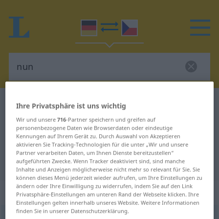
Deutsch-Tschechisch Wörterbuch
nun
Ihre Privatsphäre ist uns wichtig
Deutsch-Tschechisch Übersetzung
Wir und unsere
716
-Partner speichern und greifen auf
personenbezogene Daten wie Browserdaten oder eindeutige
für "nun"
Kennungen auf Ihrem Gerät zu. Durch Auswahl von Akzeptieren
aktivieren Sie Tracking-Technologien für die unter „Wir und unsere
Partner verarbeiten Daten, um Ihnen Dienste bereitzustellen“
aufgeführten Zwecke. Wenn Tracker deaktiviert sind, sind manche
"nun" Tschechisch Übersetzung
Inhalte und Anzeigen möglicherweise nicht mehr so relevant für Sie. Sie
können dieses Menü jederzeit wieder aufrufen, um Ihre Einstellungen zu
ändern oder Ihre Einwilligung zu widerrufen, indem Sie auf den Link
„nun“
Privatsphäre-Einstellungen am unteren Rand der Webseite klicken. Ihre
Einstellungen gelten innerhalb unseres Website. Weitere Informationen
finden Sie in unserer Datenschutzerklärung.
nun