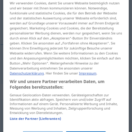
Wir verwenden Cookies, damit Sie unsere Webseite bestmöglich nutzen
und wir besser mit Ihnen kommunizieren können. Notwendige,
Übersicht aller Übersetzungen
funktionale und statistische Cookies, die für den Betrieb der Webseite
(Für mehr Details die Übersetzung anklicken/antippen)
und der statistischen Auswertung unserer Webseite erforderlich sind,
werden auf Grundlage unserer Vorauswahl immer auf Ihrem Endgerät
gespeichert. Marketing-Cookies und Cookies, die der Bereitstellung
nyní, teď
personalisierter Werbung dienen, werden nur gespeichert, wenn Sie uns
durch einen Klick auf den „Akzeptieren“-Button Ihr Einverständnis
geben. Klicken Sie ansonsten auf „Fortfahren ohne Akzeptieren“. Sie
können Ihre Einwilligung jederzeit für zukünftige Besuche unserer
Webseite widerrufen. Wenn Sie weitere Informationen zu den Cookies
und den Anpassungsmöglichkeiten möchten, klicken Sie einfach auf den
nyní
,
teď
nun
Button „Mehr Optionen“. Weitergehende Hinweise zu der
Datenverarbeitung entnehmen Sie ansonsten unserer
Datenschutzerklärung
. Hier finden Sie unser
Impressum
.
Wir und unsere Partner verarbeiten Daten, um
Folgendes bereitzustellen:
Beispielsätze für "nun"
Genaue Geolocation-Daten verwenden. Geräteeigenschaften zur
Identifikation aktiv abfragen. Speichern von und/oder Zugriff auf
Informationen auf einem Gerät. Personalisierte Werbung und Inhalte,
Messung von Werbung und Inhalten, Zielgruppenforschung und
nun komm
schon!
UMG
Entwicklung von Dienstleistungen.
tak
pojď
už!
Liste der Partner (Lieferanten)