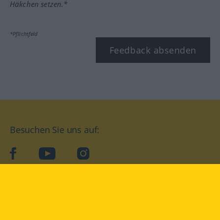
Häkchen setzen.*
*Pflichtfeld
Feedback absenden
Besuchen Sie uns auf:
facebook
YouTube
Instagram
Langenscheidt