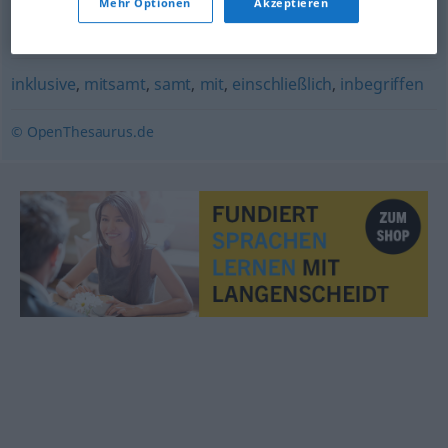
Mehr Optionen
Akzeptieren
zwischen
,
bei
,
unter
inklusive
,
mitsamt
,
samt
,
mit
,
einschließlich
,
inbegriffen
© OpenThesaurus.de