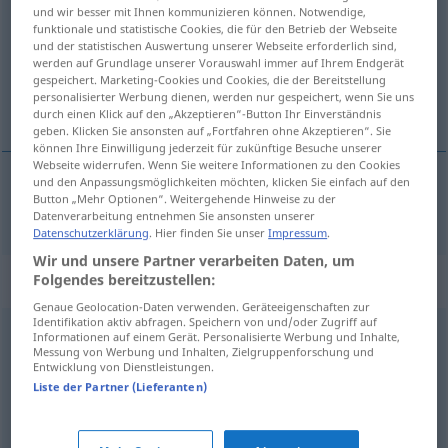
und wir besser mit Ihnen kommunizieren können. Notwendige,
funktionale und statistische Cookies, die für den Betrieb der Webseite
Übersicht aller Übersetzungen
und der statistischen Auswertung unserer Webseite erforderlich sind,
(Für mehr Details die Übersetzung anklicken/antippen)
werden auf Grundlage unserer Vorauswahl immer auf Ihrem Endgerät
gespeichert. Marketing-Cookies und Cookies, die der Bereitstellung
personalisierter Werbung dienen, werden nur gespeichert, wenn Sie uns
s
durch einen Klick auf den „Akzeptieren“-Button Ihr Einverständnis
geben. Klicken Sie ansonsten auf „Fortfahren ohne Akzeptieren“. Sie
können Ihre Einwilligung jederzeit für zukünftige Besuche unserer
Webseite widerrufen. Wenn Sie weitere Informationen zu den Cookies
und den Anpassungsmöglichkeiten möchten, klicken Sie einfach auf den
Button „Mehr Optionen“. Weitergehende Hinweise zu der
s
nebst
I
Datenverarbeitung entnehmen Sie ansonsten unserer
Datenschutzerklärung
. Hier finden Sie unser
Impressum
.
Wir und unsere Partner verarbeiten Daten, um
Synonyme für "nebst"
Folgendes bereitzustellen:
Genaue Geolocation-Daten verwenden. Geräteeigenschaften zur
Identifikation aktiv abfragen. Speichern von und/oder Zugriff auf
Informationen auf einem Gerät. Personalisierte Werbung und Inhalte,
zudem
,
außerdem
,
obendrein
,
neben
Messung von Werbung und Inhalten, Zielgruppenforschung und
Entwicklung von Dienstleistungen.
Liste der Partner (Lieferanten)
und
,
sowie
,
plus (ugs.)
,
neben
,
ja
,
sowohl
,
wie
,
zuzüglich
(geh.)