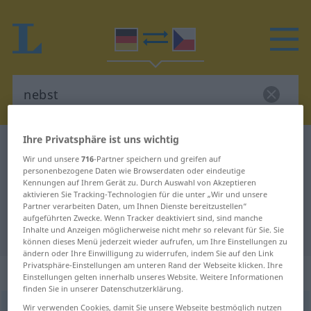
Ihre Privatsphäre ist uns wichtig
Deutsch-Tschechisch Wörterbuch
nebst
Wir und unsere
716
-Partner speichern und greifen auf
Deutsch-Tschechisch Übersetzung
personenbezogene Daten wie Browserdaten oder eindeutige
Kennungen auf Ihrem Gerät zu. Durch Auswahl von Akzeptieren
für "nebst"
aktivieren Sie Tracking-Technologien für die unter „Wir und unsere
Partner verarbeiten Daten, um Ihnen Dienste bereitzustellen“
aufgeführten Zwecke. Wenn Tracker deaktiviert sind, sind manche
"nebst" Tschechisch Übersetzung
Inhalte und Anzeigen möglicherweise nicht mehr so relevant für Sie. Sie
können dieses Menü jederzeit wieder aufrufen, um Ihre Einstellungen zu
ändern oder Ihre Einwilligung zu widerrufen, indem Sie auf den Link
Privatsphäre-Einstellungen am unteren Rand der Webseite klicken. Ihre
„nebst“
: Präposition
Einstellungen gelten innerhalb unseres Website. Weitere Informationen
finden Sie in unserer Datenschutzerklärung.
nebst
Wir verwenden Cookies, damit Sie unsere Webseite bestmöglich nutzen
prp
<
dat
>