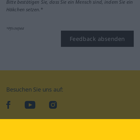
Bitte bestätigen Sie, dass Sie ein Mensch sind, indem Sie ein
Häkchen setzen.*
*Pflichtfeld
Feedback absenden
Besuchen Sie uns auf:
facebook
YouTube
Instagram