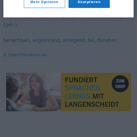
Mehr Optionen
Akzeptieren
und
,
nebst
,
sowie
,
plus (ugs.)
,
ja
,
sowohl
,
wie
,
zuzüglich
(geh.)
benachbart
,
angrenzend
,
anliegend
,
bei
,
daneben
© OpenThesaurus.de