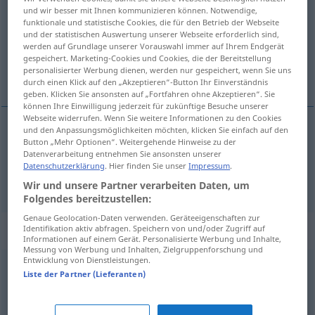
und wir besser mit Ihnen kommunizieren können. Notwendige,
funktionale und statistische Cookies, die für den Betrieb der Webseite
Übersicht aller Übersetzungen
und der statistischen Auswertung unserer Webseite erforderlich sind,
(Für mehr Details die Übersetzung anklicken/antippen)
werden auf Grundlage unserer Vorauswahl immer auf Ihrem Endgerät
gespeichert. Marketing-Cookies und Cookies, die der Bereitstellung
personalisierter Werbung dienen, werden nur gespeichert, wenn Sie uns
vedle, vedlejší
durch einen Klick auf den „Akzeptieren“-Button Ihr Einverständnis
geben. Klicken Sie ansonsten auf „Fortfahren ohne Akzeptieren“. Sie
können Ihre Einwilligung jederzeit für zukünftige Besuche unserer
Webseite widerrufen. Wenn Sie weitere Informationen zu den Cookies
und den Anpassungsmöglichkeiten möchten, klicken Sie einfach auf den
Button „Mehr Optionen“. Weitergehende Hinweise zu der
vedle
neben
GEN
Datenverarbeitung entnehmen Sie ansonsten unserer
Datenschutzerklärung
. Hier finden Sie unser
Impressum
.
vedlejší
neben
in Zssgn
Wir und unsere Partner verarbeiten Daten, um
Folgendes bereitzustellen:
Genaue Geolocation-Daten verwenden. Geräteeigenschaften zur
Synonyme für "neben"
Identifikation aktiv abfragen. Speichern von und/oder Zugriff auf
Informationen auf einem Gerät. Personalisierte Werbung und Inhalte,
Messung von Werbung und Inhalten, Zielgruppenforschung und
Entwicklung von Dienstleistungen.
Liste der Partner (Lieferanten)
dagegen (ugs.)
zudem
,
außerdem
,
obendrein
,
nebst