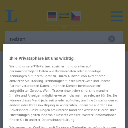
Ihre Privatsphäre ist uns wichtig
Deutsch-Tschechisch Wörterbuch
neben
Wir und unsere
716
-Partner speichern und greifen auf
Deutsch-Tschechisch Übersetzung
personenbezogene Daten wie Browserdaten oder eindeutige
Kennungen auf Ihrem Gerät zu. Durch Auswahl von Akzeptieren
für "neben"
aktivieren Sie Tracking-Technologien für die unter „Wir und unsere
Partner verarbeiten Daten, um Ihnen Dienste bereitzustellen“
aufgeführten Zwecke. Wenn Tracker deaktiviert sind, sind manche
"neben" Tschechisch Übersetzung
Inhalte und Anzeigen möglicherweise nicht mehr so relevant für Sie. Sie
können dieses Menü jederzeit wieder aufrufen, um Ihre Einstellungen zu
ändern oder Ihre Einwilligung zu widerrufen, indem Sie auf den Link
Privatsphäre-Einstellungen am unteren Rand der Webseite klicken. Ihre
„neben“
: Präposition
Einstellungen gelten innerhalb unseres Website. Weitere Informationen
finden Sie in unserer Datenschutzerklärung.
neben
prp
<
dat
od
akk
>
Wir verwenden Cookies, damit Sie unsere Webseite bestmöglich nutzen