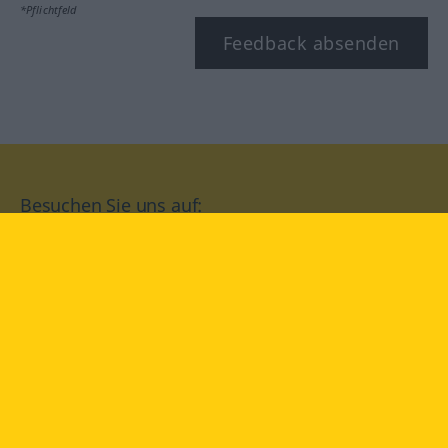
*Pflichtfeld
Feedback absenden
Besuchen Sie uns auf:
facebook
YouTube
Instagram
Langenscheidt
NUTZUNGSBEDINGUNGEN