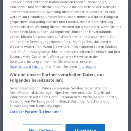
und wir besser mit Ihnen kommunizieren können. Notwendige,
funktionale und statistische Cookies, die für den Betrieb der Webseite
leichenblass
und der statistischen Auswertung unserer Webseite erforderlich sind,
werden auf Grundlage unserer Vorauswahl immer auf Ihrem Endgerät
Übersicht aller Übersetzungen
gespeichert. Marketing-Cookies und Cookies, die der Bereitstellung
personalisierter Werbung dienen, werden nur gespeichert, wenn Sie uns
(Für mehr Details die Übersetzung anklicken/antippen)
durch einen Klick auf den „Akzeptieren“-Button Ihr Einverständnis
geben. Klicken Sie ansonsten auf „Fortfahren ohne Akzeptieren“. Sie
na smrt bledý, bledý jako smrt
können Ihre Einwilligung jederzeit für zukünftige Besuche unserer
Webseite widerrufen. Wenn Sie weitere Informationen zu den Cookies
und den Anpassungsmöglichkeiten möchten, klicken Sie einfach auf den
Button „Mehr Optionen“. Weitergehende Hinweise zu der
Datenverarbeitung entnehmen Sie ansonsten unserer
Datenschutzerklärung
. Hier finden Sie unser
Impressum
.
na
smrt
bledý
,
bledý
jako
smrt
leichenblass
Wir und unsere Partner verarbeiten Daten, um
Folgendes bereitzustellen:
Genaue Geolocation-Daten verwenden. Geräteeigenschaften zur
Synonyme für "leichenblass"
Identifikation aktiv abfragen. Speichern von und/oder Zugriff auf
Informationen auf einem Gerät. Personalisierte Werbung und Inhalte,
Messung von Werbung und Inhalten, Zielgruppenforschung und
Entwicklung von Dienstleistungen.
totenblass
,
kreidebleich
,
blass
,
blutleer
,
käseweiß
,
fahl
,
Liste der Partner (Lieferanten)
kreideweiß
,
aschfahl
Mehr Optionen
Akzeptieren