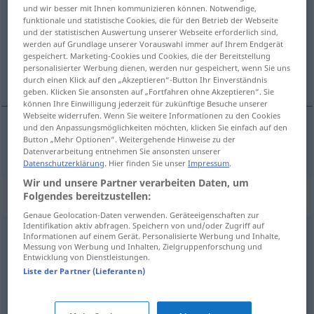
und wir besser mit Ihnen kommunizieren können. Notwendige,
funktionale und statistische Cookies, die für den Betrieb der Webseite
Übersicht aller Übersetzungen
und der statistischen Auswertung unserer Webseite erforderlich sind,
(Für mehr Details die Übersetzung anklicken/antippen)
werden auf Grundlage unserer Vorauswahl immer auf Ihrem Endgerät
gespeichert. Marketing-Cookies und Cookies, die der Bereitstellung
personalisierter Werbung dienen, werden nur gespeichert, wenn Sie uns
bledý
durch einen Klick auf den „Akzeptieren“-Button Ihr Einverständnis
geben. Klicken Sie ansonsten auf „Fortfahren ohne Akzeptieren“. Sie
können Ihre Einwilligung jederzeit für zukünftige Besuche unserer
Webseite widerrufen. Wenn Sie weitere Informationen zu den Cookies
und den Anpassungsmöglichkeiten möchten, klicken Sie einfach auf den
Button „Mehr Optionen“. Weitergehende Hinweise zu der
bledý
fahl
Datenverarbeitung entnehmen Sie ansonsten unserer
Datenschutzerklärung
. Hier finden Sie unser
Impressum
.
Wir und unsere Partner verarbeiten Daten, um
Synonyme für "fahl"
Folgendes bereitzustellen:
Genaue Geolocation-Daten verwenden. Geräteeigenschaften zur
Identifikation aktiv abfragen. Speichern von und/oder Zugriff auf
Informationen auf einem Gerät. Personalisierte Werbung und Inhalte,
matt
Messung von Werbung und Inhalten, Zielgruppenforschung und
Entwicklung von Dienstleistungen.
Liste der Partner (Lieferanten)
aschfahl