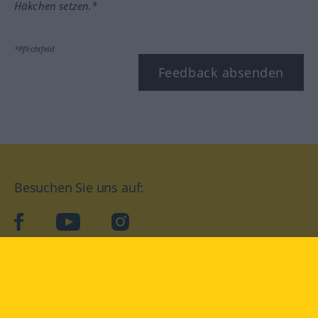
Häkchen setzen.*
*Pflichtfeld
Feedback absenden
Besuchen Sie uns auf:
facebook
YouTube
Instagram
Langenscheidt