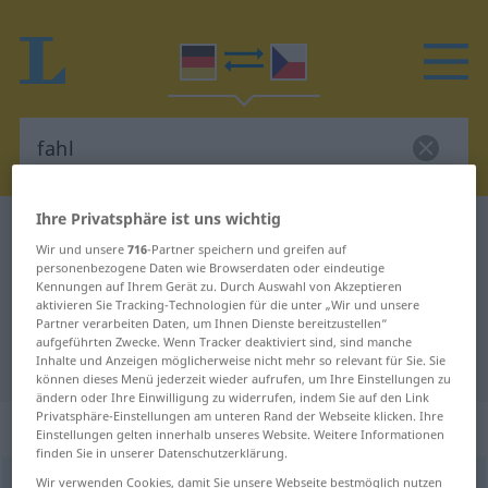
Ihre Privatsphäre ist uns wichtig
Deutsch-Tschechisch Wörterbuch
fahl
Wir und unsere
716
-Partner speichern und greifen auf
Deutsch-Tschechisch Übersetzung
personenbezogene Daten wie Browserdaten oder eindeutige
Kennungen auf Ihrem Gerät zu. Durch Auswahl von Akzeptieren
für "fahl"
aktivieren Sie Tracking-Technologien für die unter „Wir und unsere
Partner verarbeiten Daten, um Ihnen Dienste bereitzustellen“
aufgeführten Zwecke. Wenn Tracker deaktiviert sind, sind manche
"fahl" Tschechisch Übersetzung
Inhalte und Anzeigen möglicherweise nicht mehr so relevant für Sie. Sie
können dieses Menü jederzeit wieder aufrufen, um Ihre Einstellungen zu
ändern oder Ihre Einwilligung zu widerrufen, indem Sie auf den Link
Privatsphäre-Einstellungen am unteren Rand der Webseite klicken. Ihre
„fahl“
Einstellungen gelten innerhalb unseres Website. Weitere Informationen
finden Sie in unserer Datenschutzerklärung.
fahl
Wir verwenden Cookies, damit Sie unsere Webseite bestmöglich nutzen