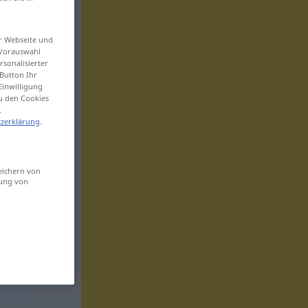
er Webseite und
 Vorauswahl
sonalisierter
Button Ihr
Einwilligung
zu den Cookies
.
zerklärung
.
eichern von
sung von