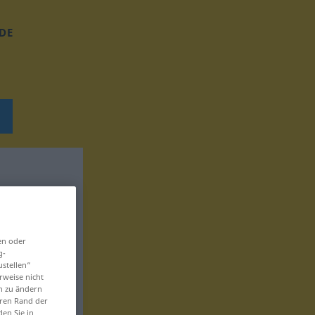
DE
en oder
g-
ustellen“
rweise nicht
en zu ändern
eren Rand der
den Sie in