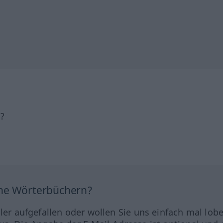
h?
ine Wörterbüchern?
hler aufgefallen oder wollen Sie uns einfach mal lob