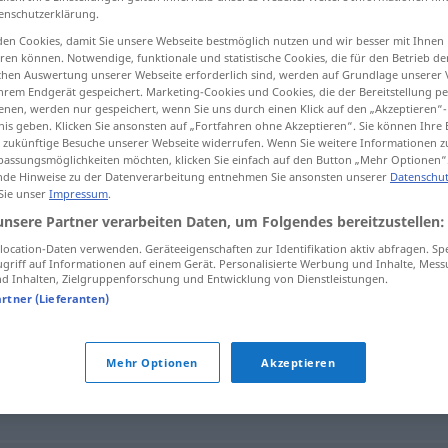
enschutzerklärung.
en Cookies, damit Sie unsere Webseite bestmöglich nutzen und wir besser mit Ihnen
en können. Notwendige, funktionale und statistische Cookies, die für den Betrieb d
ischen Auswertung unserer Webseite erforderlich sind, werden auf Grundlage unserer
tippen)
hrem Endgerät gespeichert. Marketing-Cookies und Cookies, die der Bereitstellung per
nen, werden nur gespeichert, wenn Sie uns durch einen Klick auf den „Akzeptieren“-
nis geben. Klicken Sie ansonsten auf „Fortfahren ohne Akzeptieren“. Sie können Ihre 
ür zukünftige Besuche unserer Webseite widerrufen. Wenn Sie weitere Informationen 
assungsmöglichkeiten möchten, klicken Sie einfach auf den Button „Mehr Optionen“
de Hinweise zu der Datenverarbeitung entnehmen Sie ansonsten unserer
Datenschut
 Sie unser
Impressum
.
käseweiß
unsere Partner verarbeiten Daten, um Folgendes bereitzustellen:
ocation-Daten verwenden. Geräteeigenschaften zur Identifikation aktiv abfragen. Sp
griff auf Informationen auf einem Gerät. Personalisierte Werbung und Inhalte, Mes
 Inhalten, Zielgruppenforschung und Entwicklung von Dienstleistungen.
artner (Lieferanten)
ss
,
blutleer
,
fahl
,
kreideweiß
,
aschfahl
Mehr Optionen
Akzeptieren