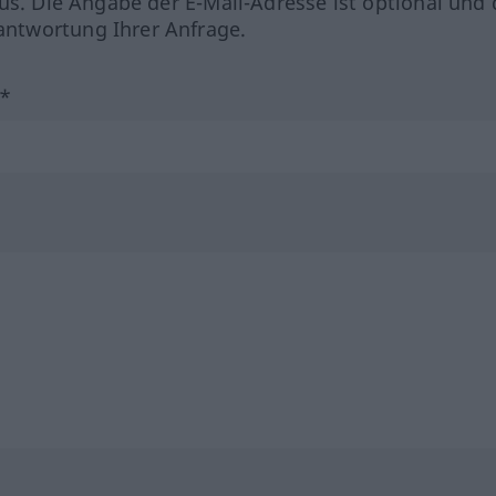
us. Die Angabe der E-Mail-Adresse ist optional und 
ntwortung Ihrer Anfrage.
?*