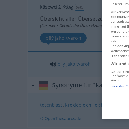
unserer Dat
käseweiß
,
'käsig
UMG
Wir verwend
kommunizier
Übersicht aller Übersetzungen
der statist
(Für mehr Details die Übersetzung anklicken/an
immer auf I
Werbung die
Einverständ
bílý jako tvaroh
jederzeit f
und den Anp
Weitergehen
Hier finden
bílý
jako
tvaroh
Wir und 
Genaue Geol
und/oder Zu
Werbung und
Synonyme für "käseweiß"
Liste der P
totenblass
,
kreidebleich
,
leichenblass
,
bla
© OpenThesaurus.de