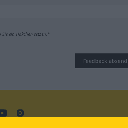
m Sie ein Häkchen setzen.*
Feedback absend
ook
YouTube
Instagram