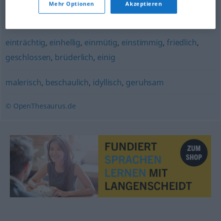
Mehr Optionen
Akzeptieren
geschmackvoll
einträchtig
,
einhellig
,
einmütig
,
einstimmig
,
friedlich
,
geschlossen
,
brüderlich
,
einig
malerisch
,
beschaulich
,
idyllisch
,
geruhsam
© OpenThesaurus.de