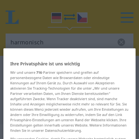
Ihre Privatsphäre ist uns wichtig
Deutsch-Tschechisch Wörterbuch
harmonisch
Wir und unsere
716
-Partner speichern und greifen auf
Deutsch-Tschechisch Übersetzung
personenbezogene Daten wie Browserdaten oder eindeutige
Kennungen auf Ihrem Gerät zu. Durch Auswahl von Akzeptieren
für "harmonisch"
aktivieren Sie Tracking-Technologien für die unter „Wir und unsere
Partner verarbeiten Daten, um Ihnen Dienste bereitzustellen“
aufgeführten Zwecke. Wenn Tracker deaktiviert sind, sind manche
"harmonisch" Tschechisch
Inhalte und Anzeigen möglicherweise nicht mehr so relevant für Sie. Sie
können dieses Menü jederzeit wieder aufrufen, um Ihre Einstellungen zu
Übersetzung
ändern oder Ihre Einwilligung zu widerrufen, indem Sie auf den Link
Privatsphäre-Einstellungen am unteren Rand der Webseite klicken. Ihre
Einstellungen gelten innerhalb unseres Website. Weitere Informationen
„harmonisch“
finden Sie in unserer Datenschutzerklärung.
Wir verwenden Cookies, damit Sie unsere Webseite bestmöglich nutzen