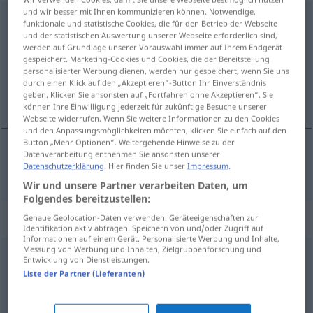
und wir besser mit Ihnen kommunizieren können. Notwendige,
harmonisch
funktionale und statistische Cookies, die für den Betrieb der Webseite
und der statistischen Auswertung unserer Webseite erforderlich sind,
Übersicht aller Übersetzungen
werden auf Grundlage unserer Vorauswahl immer auf Ihrem Endgerät
gespeichert. Marketing-Cookies und Cookies, die der Bereitstellung
(Für mehr Details die Übersetzung anklicken/antippen)
personalisierter Werbung dienen, werden nur gespeichert, wenn Sie uns
durch einen Klick auf den „Akzeptieren“-Button Ihr Einverständnis
harmonický
geben. Klicken Sie ansonsten auf „Fortfahren ohne Akzeptieren“. Sie
können Ihre Einwilligung jederzeit für zukünftige Besuche unserer
Webseite widerrufen. Wenn Sie weitere Informationen zu den Cookies
und den Anpassungsmöglichkeiten möchten, klicken Sie einfach auf den
Button „Mehr Optionen“. Weitergehende Hinweise zu der
Datenverarbeitung entnehmen Sie ansonsten unserer
harmonický
a.
harmonisch
Datenschutzerklärung
. Hier finden Sie unser
Impressum
.
FIG
MUS
Wir und unsere Partner verarbeiten Daten, um
Folgendes bereitzustellen:
Synonyme für "harmonisch"
Genaue Geolocation-Daten verwenden. Geräteeigenschaften zur
Identifikation aktiv abfragen. Speichern von und/oder Zugriff auf
Informationen auf einem Gerät. Personalisierte Werbung und Inhalte,
Messung von Werbung und Inhalten, Zielgruppenforschung und
Entwicklung von Dienstleistungen.
einträchtig
,
friedlich
Liste der Partner (Lieferanten)
ausgeglichen
,
ausgewogen
,
quitt