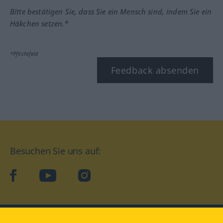
Bitte bestätigen Sie, dass Sie ein Mensch sind, indem Sie ein
Häkchen setzen.*
*Pflichtfeld
Feedback absenden
Besuchen Sie uns auf:
facebook
YouTube
Instagram