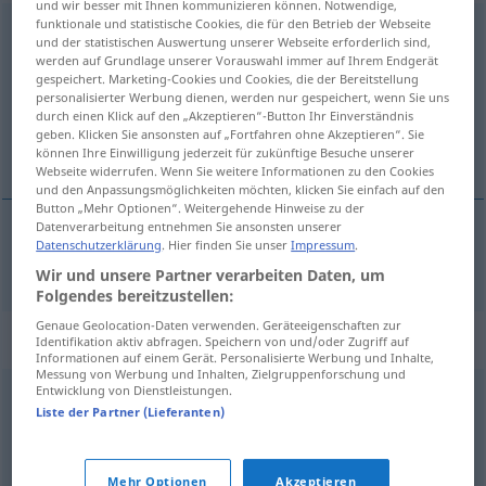
und wir besser mit Ihnen kommunizieren können. Notwendige,
funktionale und statistische Cookies, die für den Betrieb der Webseite
ausgewogen
und der statistischen Auswertung unserer Webseite erforderlich sind,
werden auf Grundlage unserer Vorauswahl immer auf Ihrem Endgerät
Übersicht aller Übersetzungen
gespeichert. Marketing-Cookies und Cookies, die der Bereitstellung
personalisierter Werbung dienen, werden nur gespeichert, wenn Sie uns
(Für mehr Details die Übersetzung anklicken/antippen)
durch einen Klick auf den „Akzeptieren“-Button Ihr Einverständnis
geben. Klicken Sie ansonsten auf „Fortfahren ohne Akzeptieren“. Sie
vyrovnaný
können Ihre Einwilligung jederzeit für zukünftige Besuche unserer
Webseite widerrufen. Wenn Sie weitere Informationen zu den Cookies
und den Anpassungsmöglichkeiten möchten, klicken Sie einfach auf den
Button „Mehr Optionen“. Weitergehende Hinweise zu der
Datenverarbeitung entnehmen Sie ansonsten unserer
Datenschutzerklärung
. Hier finden Sie unser
Impressum
.
vyrovnaný
ausgewogen
Wir und unsere Partner verarbeiten Daten, um
Folgendes bereitzustellen:
Genaue Geolocation-Daten verwenden. Geräteeigenschaften zur
Synonyme für "ausgewogen"
Identifikation aktiv abfragen. Speichern von und/oder Zugriff auf
Informationen auf einem Gerät. Personalisierte Werbung und Inhalte,
Messung von Werbung und Inhalten, Zielgruppenforschung und
Entwicklung von Dienstleistungen.
harmonisch
,
ausgeglichen
,
quitt
Liste der Partner (Lieferanten)
© OpenThesaurus.de
Mehr Optionen
Akzeptieren