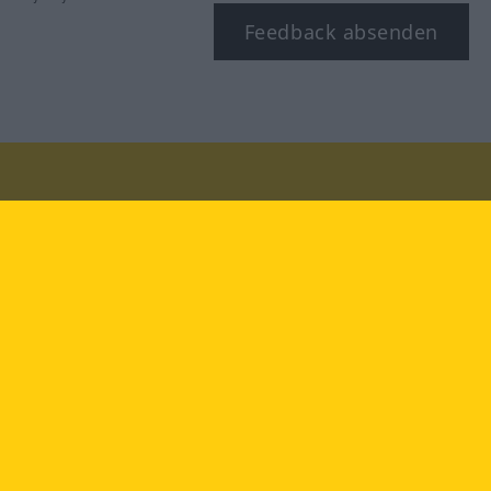
Feedback absenden
Besuchen Sie uns auf:
facebook
YouTube
Instagram
Langenscheidt
NUTZUNGSBEDINGUNGEN