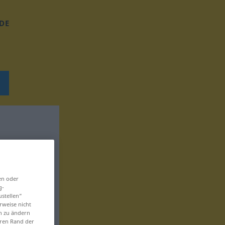
DE
en oder
g-
ustellen“
rweise nicht
en zu ändern
eren Rand der