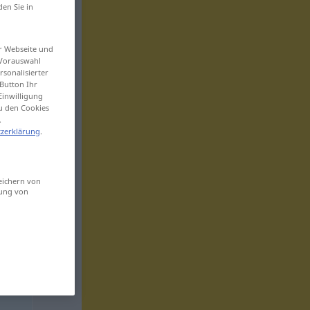
den Sie in
er Webseite und
 Vorauswahl
sonalisierter
Button Ihr
Einwilligung
zu den Cookies
.
zerklärung
.
eichern von
sung von