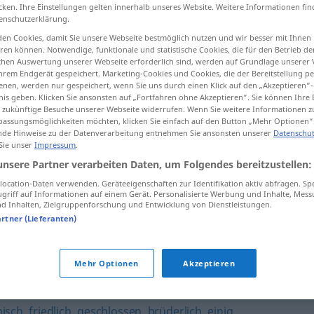
cken. Ihre Einstellungen gelten innerhalb unseres Website. Weitere Informationen fin
enschutzerklärung.
en Cookies, damit Sie unsere Webseite bestmöglich nutzen und wir besser mit Ihnen
en können. Notwendige, funktionale und statistische Cookies, die für den Betrieb d
tippen)
ischen Auswertung unserer Webseite erforderlich sind, werden auf Grundlage unserer
hrem Endgerät gespeichert. Marketing-Cookies und Cookies, die der Bereitstellung per
nen, werden nur gespeichert, wenn Sie uns durch einen Klick auf den „Akzeptieren“-
nis geben. Klicken Sie ansonsten auf „Fortfahren ohne Akzeptieren“. Sie können Ihre 
ür zukünftige Besuche unserer Webseite widerrufen. Wenn Sie weitere Informationen 
assungsmöglichkeiten möchten, klicken Sie einfach auf den Button „Mehr Optionen“
de Hinweise zu der Datenverarbeitung entnehmen Sie ansonsten unserer
Datenschut
 Sie unser
Impressum
.
einmütig
unsere Partner verarbeiten Daten, um Folgendes bereitzustellen:
ocation-Daten verwenden. Geräteeigenschaften zur Identifikation aktiv abfragen. Sp
griff auf Informationen auf einem Gerät. Personalisierte Werbung und Inhalte, Mes
 Inhalten, Zielgruppenforschung und Entwicklung von Dienstleistungen.
artner (Lieferanten)
ativ
,
solidarisch
,
miteinander
,
kameradschaftlich
,
kollegial
,
Mehr Optionen
Akzeptieren
isch
,
friedlich
,
geschlossen
,
brüderlich
,
einig