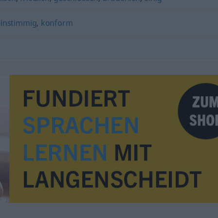
einstimmig
,
konform