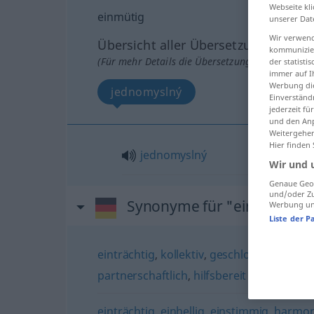
Webseite kli
einmütig
unserer Dat
Wir verwend
Übersicht aller Übersetzungen
kommunizier
(Für mehr Details die Übersetzung anklicken/an
der statist
immer auf I
Werbung die
jednomyslný
Einverständ
jederzeit f
und den Anp
Weitergehen
Hier finden
jednomyslný
Wir und 
Genaue Geol
und/oder Zu
Synonyme für "einmütig"
Werbung und
Liste der P
einträchtig
,
kollektiv
,
geschlossen
,
kooper
partnerschaftlich
,
hilfsbereit
einträchtig
,
einhellig
,
einstimmig
,
harmon