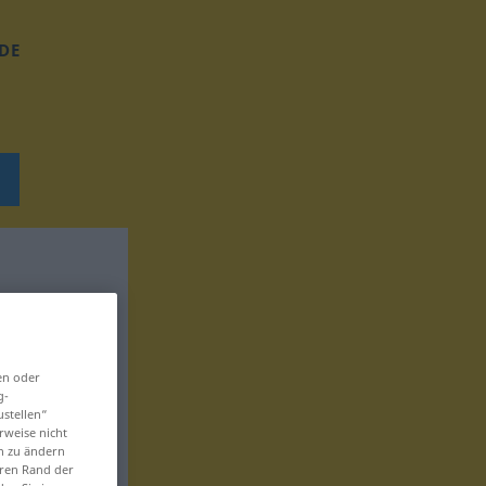
DE
en oder
g-
ustellen“
rweise nicht
en zu ändern
eren Rand der