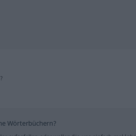
h?
ine Wörterbüchern?