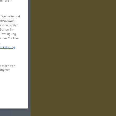
den Sie in
er Webseite und
 Vorauswahl
sonalisierter
Button Ihr
Einwilligung
zu den Cookies
.
zerklärung
.
eichern von
sung von