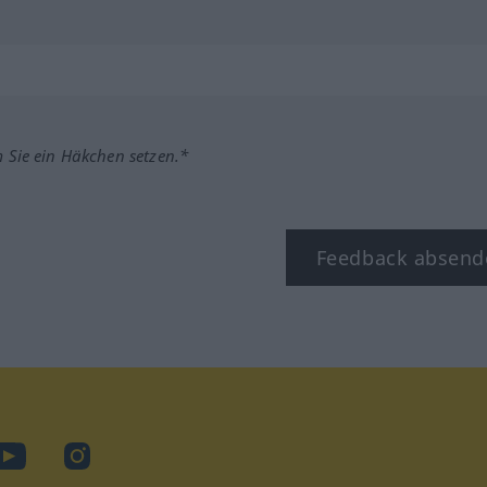
m Sie ein Häkchen setzen.*
Feedback absend
ook
YouTube
Instagram